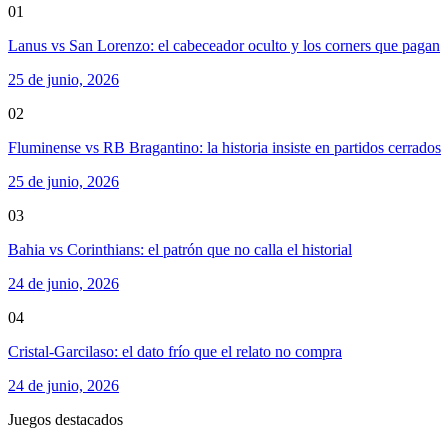
01
Lanus vs San Lorenzo: el cabeceador oculto y los corners que pagan
25 de junio, 2026
02
Fluminense vs RB Bragantino: la historia insiste en partidos cerrados
25 de junio, 2026
03
Bahia vs Corinthians: el patrón que no calla el historial
24 de junio, 2026
04
Cristal-Garcilaso: el dato frío que el relato no compra
24 de junio, 2026
Juegos destacados