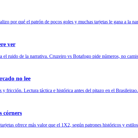
nalizo por qué el patrón de pocos goles y muchas tarjetas le gana a la nar
ere ver
ra el ruido de la narrativa. Cruzeiro vs Botafogo pide números, no camis
ercado no lee
y fricción. Lectura táctica e histórica antes del pitazo en el Brasileirao.
s córners
tarjetas ofrece más valor que el 1X2, según patrones históricos y estilos