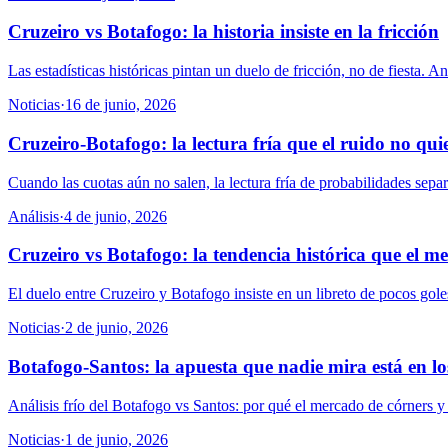
Cruzeiro vs Botafogo: la historia insiste en la fricción
Las estadísticas históricas pintan un duelo de fricción, no de fiesta. A
Noticias
·
16 de junio, 2026
Cruzeiro-Botafogo: la lectura fría que el ruido no qui
Cuando las cuotas aún no salen, la lectura fría de probabilidades sepa
Análisis
·
4 de junio, 2026
Cruzeiro vs Botafogo: la tendencia histórica que el m
El duelo entre Cruzeiro y Botafogo insiste en un libreto de pocos goles 
Noticias
·
2 de junio, 2026
Botafogo-Santos: la apuesta que nadie mira está en lo
Análisis frío del Botafogo vs Santos: por qué el mercado de córners y 
Noticias
·
1 de junio, 2026