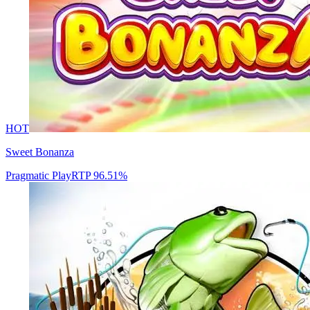
HOT
Sweet Bonanza
Pragmatic Play
RTP
96.51
%