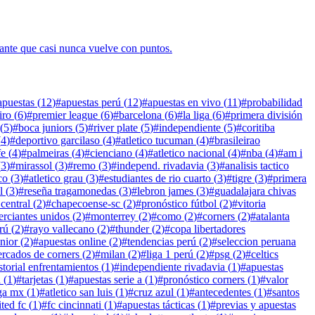
itante que casi nunca vuelve con puntos.
apuestas
(
12
)
#
apuestas perú
(
12
)
#
apuestas en vivo
(
11
)
#
probabilidad
iro
(
6
)
#
premier league
(
6
)
#
barcelona
(
6
)
#
la liga
(
6
)
#
primera división
(
5
)
#
boca juniors
(
5
)
#
river plate
(
5
)
#
independiente
(
5
)
#
coritiba
(
4
)
#
deportivo garcilaso
(
4
)
#
atletico tucuman
(
4
)
#
brasileirao
fe
(
4
)
#
palmeiras
(
4
)
#
cienciano
(
4
)
#
atletico nacional
(
4
)
#
nba
(
4
)
#
am i
(
3
)
#
mirassol
(
3
)
#
remo
(
3
)
#
independ. rivadavia
(
3
)
#
analisis tactico
co
(
3
)
#
atletico grau
(
3
)
#
estudiantes de rio cuarto
(
3
)
#
tigre
(
3
)
#
primera
l
(
3
)
#
reseña tragamonedas
(
3
)
#
lebron james
(
3
)
#
guadalajara chivas
 central
(
2
)
#
chapecoense-sc
(
2
)
#
pronóstico fútbol
(
2
)
#
vitoria
rciantes unidos
(
2
)
#
monterrey
(
2
)
#
como
(
2
)
#
corners
(
2
)
#
atalanta
rú
(
2
)
#
rayo vallecano
(
2
)
#
thunder
(
2
)
#
copa libertadores
unior
(
2
)
#
apuestas online
(
2
)
#
tendencias perú
(
2
)
#
seleccion peruana
rcados de corners
(
2
)
#
milan
(
2
)
#
liga 1 perú
(
2
)
#
psg
(
2
)
#
celtics
storial enfrentamientos
(
1
)
#
independiente rivadavia
(
1
)
#
apuestas
a
(
1
)
#
tarjetas
(
1
)
#
apuestas serie a
(
1
)
#
pronóstico corners
(
1
)
#
valor
iga mx
(
1
)
#
atletico san luis
(
1
)
#
cruz azul
(
1
)
#
antecedentes
(
1
)
#
santos
ited fc
(
1
)
#
fc cincinnati
(
1
)
#
apuestas tácticas
(
1
)
#
previas y apuestas