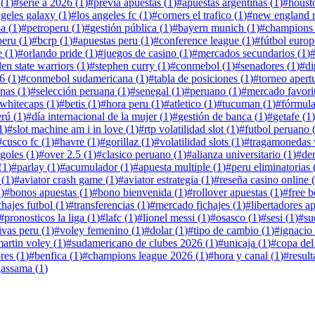
(
1
)
#
serie a 2026
(
1
)
#
previa apuestas
(
1
)
#
apuestas argentinas
(
1
)
#
houst
ngeles galaxy
(
1
)
#
los angeles fc
(
1
)
#
corners el trafico
(
1
)
#
new england r
ba
(
1
)
#
petroperu
(
1
)
#
gestión pública
(
1
)
#
bayern munich
(
1
)
#
champions
peru
(
1
)
#
bcrp
(
1
)
#
apuestas peru
(
1
)
#
conference league
(
1
)
#
fútbol euro
e
(
1
)
#
orlando pride
(
1
)
#
juegos de casino
(
1
)
#
mercados secundarios
(
1
)
en state warriors
(
1
)
#
stephen curry
(
1
)
#
conmebol
(
1
)
#
senadores
(
1
)
#
di
26
(
1
)
#
conmebol sudamericana
(
1
)
#
tabla de posiciones
(
1
)
#
torneo apert
enas
(
1
)
#
selección peruana
(
1
)
#
senegal
(
1
)
#
peruano
(
1
)
#
mercado favori
whitecaps
(
1
)
#
betis
(
1
)
#
hora peru
(
1
)
#
atletico
(
1
)
#
tucuman
(
1
)
#
fórmula
erú
(
1
)
#
día internacional de la mujer
(
1
)
#
gestión de banca
(
1
)
#
getafe
(
1
)
1
)
#
slot machine am i in love
(
1
)
#
rtp volatilidad slot
(
1
)
#
futbol peruano
#
cusco fc
(
1
)
#
havre
(
1
)
#
gorillaz
(
1
)
#
volatilidad slots
(
1
)
#
tragamonedas v
 goles
(
1
)
#
over 2.5
(
1
)
#
clasico peruano
(
1
)
#
alianza universitario
(
1
)
#
de
(
1
)
#
parlay
(
1
)
#
acumulador
(
1
)
#
apuesta multiple
(
1
)
#
peru eliminatorias
(
1
)
#
aviator crash game
(
1
)
#
aviator estrategia
(
1
)
#
reseña casino online
(
1
)
#
bonos apuestas
(
1
)
#
bono bienvenida
(
1
)
#
rollover apuestas
(
1
)
#
free b
chajes futbol
(
1
)
#
transferencias
(
1
)
#
mercado fichajes
(
1
)
#
libertadores a
#
pronosticos la liga
(
1
)
#
lafc
(
1
)
#
lionel messi
(
1
)
#
osasco
(
1
)
#
sesi
(
1
)
#
su
ivas peru
(
1
)
#
voley femenino
(
1
)
#
dolar
(
1
)
#
tipo de cambio
(
1
)
#
ignacio
martin voley
(
1
)
#
sudamericano de clubes 2026
(
1
)
#
unicaja
(
1
)
#
copa del
ores
(
1
)
#
benfica
(
1
)
#
champions league 2026
(
1
)
#
hora y canal
(
1
)
#
resul
gassama
(
1
)