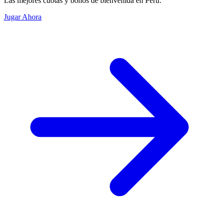
Las mejores cuotas y bonos de bienvenida en Perú.
Jugar Ahora