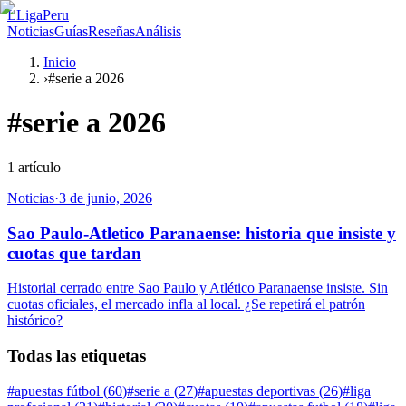
L
LigaPeru
Noticias
Guías
Reseñas
Análisis
Inicio
›
#serie a 2026
#
serie a 2026
1
artículo
Noticias
·
3 de junio, 2026
Sao Paulo-Atletico Paranaense: historia que insiste y
cuotas que tardan
Historial cerrado entre Sao Paulo y Atlético Paranaense insiste. Sin
cuotas oficiales, el mercado infla al local. ¿Se repetirá el patrón
histórico?
Todas las etiquetas
#
apuestas fútbol
(
60
)
#
serie a
(
27
)
#
apuestas deportivas
(
26
)
#
liga