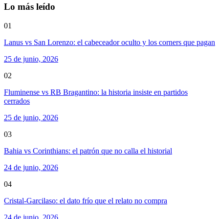
Lo más leído
01
Lanus vs San Lorenzo: el cabeceador oculto y los corners que pagan
25 de junio, 2026
02
Fluminense vs RB Bragantino: la historia insiste en partidos
cerrados
25 de junio, 2026
03
Bahia vs Corinthians: el patrón que no calla el historial
24 de junio, 2026
04
Cristal-Garcilaso: el dato frío que el relato no compra
24 de junio, 2026