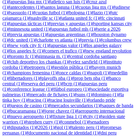
(
1
)
#
apuestas liga mx
(
1
)
#
atletico san luis
(
1
)
#
cruz azul
(
1
)
#
antecedentes
(
1
)
#
santos laguna
(
1
)
#
cuotas liga mx
(
1
)
#
udinese
(
1
)
#
sassuolo
(
1
)
#
cuotas futbol
(
1
)
#
bologna
(
1
)
#
lazio
(
1
)
#
utc
cajamarca
(
1
)
#
nashville sc
(
1
)
#
atlanta united fc
(
1
)
#
fc cincinnati
(
1
)
#
apuestas tácticas
(
1
)
#
previas y apuestas
(
1
)
#
sporting kansas city
(
1
)
#
minnesota united
(
1
)
#
apuestas futbol mls
(
1
)
#
serie a 2026
(
1
)
#
previa apuestas
(
1
)
#
apuestas argentinas
(
1
)
#
houston dynamo
(
1
)
#
dc united
(
1
)
#
charlotte vs atlanta
(
1
)
#
previa
(
1
)
#
columbus crew
(
1
)
#
new york city fc
(
1
)
#
apuestas valor
(
1
)
#
los angeles galaxy
(
1
)
#
los angeles fc
(
1
)
#
corners el trafico
(
1
)
#
new england revolution
(
1
)
#
toronto fc
(
1
)
#
gimnasia m.
(
1
)
#
central cordoba santiago
(
1
)
#
club deportivo los chankas
(
1
)
#
velez sarsfield
(
1
)
#
instituto
cordoba
(
1
)
#
petroperu
(
1
)
#
gestión pública
(
1
)
#
bayern munich
(
1
)
#
champions femenina
(
1
)
#
once caldas
(
1
)
#
napoli
(
1
)
#
medellin
(
1
)
#
libertadores
(
1
)
#
playoffs nba
(
1
)
#
prop bets nba
(
1
)
#
banco
central
(
1
)
#
reserva del peru
(
1
)
#
bcrp
(
1
)
#
apuestas peru
(
1
)
#
conference league
(
1
)
#
fútbol europeo
(
1
)
#
sociedade esportiva
palmeiras
(
1
)
#
mercado de fichajes
(
1
)
#
suns
(
1
)
#
domingo
(
1
)
#
la
tinka hoy
(
1
)
#
racing
(
1
)
#
racing louisville
(
1
)
#
orlando pride
(
1
)
#
juegos de casino
(
1
)
#
mercados secundarios
(
1
)
#
saques de banda
(
1
)
#
bucaramanga
(
1
)
#
jorge chavez
(
1
)
#
aeropuerto internacional
(
1
)
#
nuevo aeropuerto
(
1
)
#
fixture liga 1
(
1
)
#
city
(
1
)
#
golden state
warriors
(
1
)
#
stephen curry
(
1
)
#
conmebol
(
1
)
#
senadores
(
1
)
#
diputados
(
1
)
#
2026
(
1
)
#
gol
(
1
)
#
talento peru
(
1
)
#
promesas
peruanas
(
1
)
#
documento nacional de identidad
(
1
)
#
dni peru