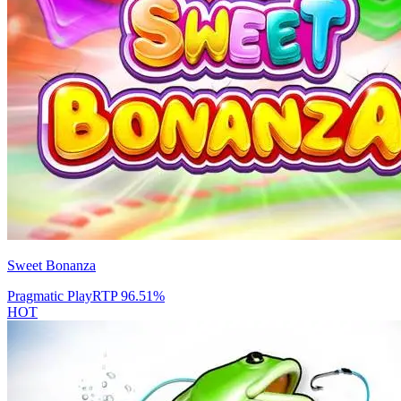
Sweet Bonanza
Pragmatic Play
RTP
96.51
%
HOT