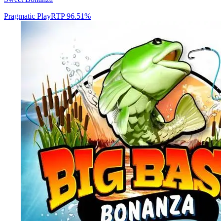
Pragmatic Play
RTP
96.51
%