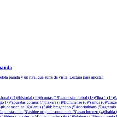
 manda
elota parada y un rival que sufre de visita. Lectura para apostar.
sional
(
21
)
#
historial
(
20
)
#
cuotas
(
19
)
#
apuestas futbol
(
18
)
#
liga 1
(
15
)
#
ngo
(
7
)
#
apuestas corners
(
7
)
#
lakers
(
7
)
#
fluminense
(
6
)
#
santos
(
6
)
#
cruze
6
)
#
slot machine
(
6
)
#
lanus
(
5
)
#
rb bragantino
(
5
)
#
corinthians
(
5
)
#
gremio
#
apuestas nba
(
5
)
#
shine original soundtrack
(
5
)
#
san lorenzo
(
4
)
#
bahia
(
4
)
#
deportivo riestra
(
4
)
#
manchester city
(
4
)
#
platense
(
4
)
#
union santa 