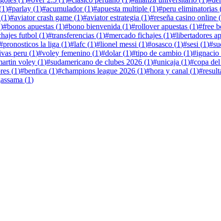
(
1
)
#
parlay
(
1
)
#
acumulador
(
1
)
#
apuesta multiple
(
1
)
#
peru eliminatorias
(
1
)
#
aviator crash game
(
1
)
#
aviator estrategia
(
1
)
#
reseña casino online
(
1
)
#
bonos apuestas
(
1
)
#
bono bienvenida
(
1
)
#
rollover apuestas
(
1
)
#
free b
chajes futbol
(
1
)
#
transferencias
(
1
)
#
mercado fichajes
(
1
)
#
libertadores a
#
pronosticos la liga
(
1
)
#
lafc
(
1
)
#
lionel messi
(
1
)
#
osasco
(
1
)
#
sesi
(
1
)
#
su
ivas peru
(
1
)
#
voley femenino
(
1
)
#
dolar
(
1
)
#
tipo de cambio
(
1
)
#
ignacio
martin voley
(
1
)
#
sudamericano de clubes 2026
(
1
)
#
unicaja
(
1
)
#
copa del
ores
(
1
)
#
benfica
(
1
)
#
champions league 2026
(
1
)
#
hora y canal
(
1
)
#
resul
gassama
(
1
)