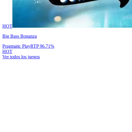
HOT
Big Bass Bonanza
Pragmatic Play
RTP
96.71
%
HOT
Ver todos los juegos