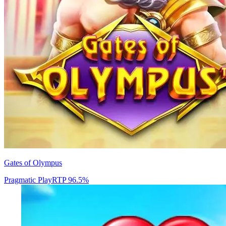
Gates of Olympus
Pragmatic Play
RTP
96.5
%