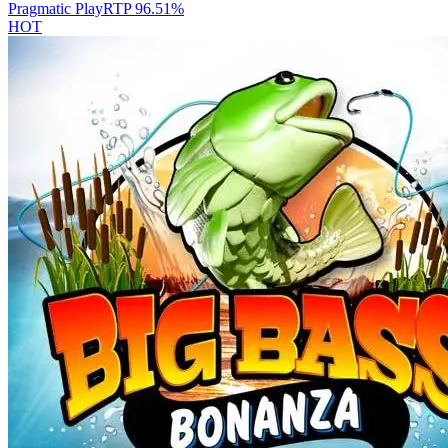
Pragmatic Play
RTP
96.51
%
HOT