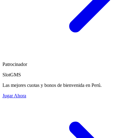
Patrocinador
SlotGMS
Las mejores cuotas y bonos de bienvenida en Perú.
Jugar Ahora