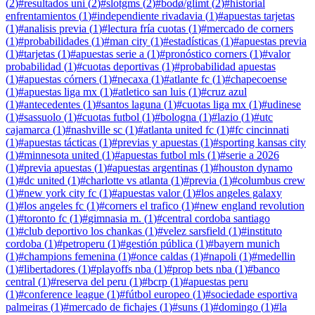
(
2
)
#
resultados uni
(
2
)
#
slotgms
(
2
)
#
bodø/glimt
(
2
)
#
historial
enfrentamientos
(
1
)
#
independiente rivadavia
(
1
)
#
apuestas tarjetas
(
1
)
#
analisis previa
(
1
)
#
lectura fría cuotas
(
1
)
#
mercado de corners
(
1
)
#
probabilidades
(
1
)
#
man city
(
1
)
#
estadísticas
(
1
)
#
apuestas previa
(
1
)
#
tarjetas
(
1
)
#
apuestas serie a
(
1
)
#
pronóstico corners
(
1
)
#
valor
probabilidad
(
1
)
#
cuotas deportivas
(
1
)
#
probabilidad apuestas
(
1
)
#
apuestas córners
(
1
)
#
necaxa
(
1
)
#
atlante fc
(
1
)
#
chapecoense
(
1
)
#
apuestas liga mx
(
1
)
#
atletico san luis
(
1
)
#
cruz azul
(
1
)
#
antecedentes
(
1
)
#
santos laguna
(
1
)
#
cuotas liga mx
(
1
)
#
udinese
(
1
)
#
sassuolo
(
1
)
#
cuotas futbol
(
1
)
#
bologna
(
1
)
#
lazio
(
1
)
#
utc
cajamarca
(
1
)
#
nashville sc
(
1
)
#
atlanta united fc
(
1
)
#
fc cincinnati
(
1
)
#
apuestas tácticas
(
1
)
#
previas y apuestas
(
1
)
#
sporting kansas city
(
1
)
#
minnesota united
(
1
)
#
apuestas futbol mls
(
1
)
#
serie a 2026
(
1
)
#
previa apuestas
(
1
)
#
apuestas argentinas
(
1
)
#
houston dynamo
(
1
)
#
dc united
(
1
)
#
charlotte vs atlanta
(
1
)
#
previa
(
1
)
#
columbus crew
(
1
)
#
new york city fc
(
1
)
#
apuestas valor
(
1
)
#
los angeles galaxy
(
1
)
#
los angeles fc
(
1
)
#
corners el trafico
(
1
)
#
new england revolution
(
1
)
#
toronto fc
(
1
)
#
gimnasia m.
(
1
)
#
central cordoba santiago
(
1
)
#
club deportivo los chankas
(
1
)
#
velez sarsfield
(
1
)
#
instituto
cordoba
(
1
)
#
petroperu
(
1
)
#
gestión pública
(
1
)
#
bayern munich
(
1
)
#
champions femenina
(
1
)
#
once caldas
(
1
)
#
napoli
(
1
)
#
medellin
(
1
)
#
libertadores
(
1
)
#
playoffs nba
(
1
)
#
prop bets nba
(
1
)
#
banco
central
(
1
)
#
reserva del peru
(
1
)
#
bcrp
(
1
)
#
apuestas peru
(
1
)
#
conference league
(
1
)
#
fútbol europeo
(
1
)
#
sociedade esportiva
palmeiras
(
1
)
#
mercado de fichajes
(
1
)
#
suns
(
1
)
#
domingo
(
1
)
#
la