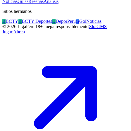
Noticias
Guías
Reseñas
Análisis
Sitios hermanos
B
BCTY
B
BCTY Deportes
D
DeporPeru
G
GolNoticias
©
2026
LigaPeru
|
18+ Juega responsablemente
|
SlotGMS
Jugar Ahora