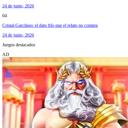
24 de junio, 2026
04
Cristal-Garcilaso: el dato frío que el relato no compra
24 de junio, 2026
Juegos destacados
AD