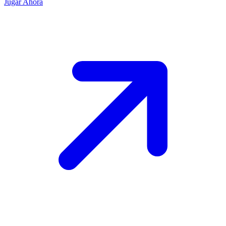
Jugar Ahora