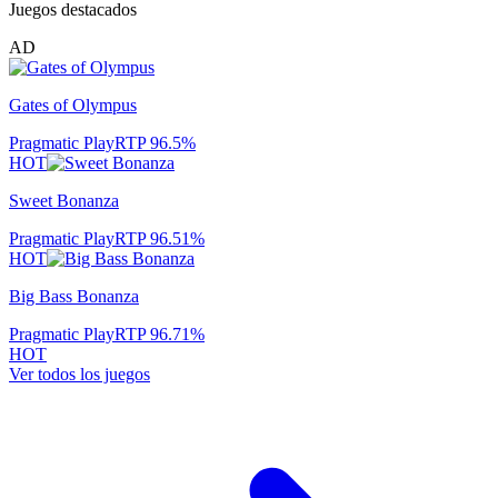
Juegos destacados
AD
Gates of Olympus
Pragmatic Play
RTP
96.5
%
HOT
Sweet Bonanza
Pragmatic Play
RTP
96.51
%
HOT
Big Bass Bonanza
Pragmatic Play
RTP
96.71
%
HOT
Ver todos los juegos