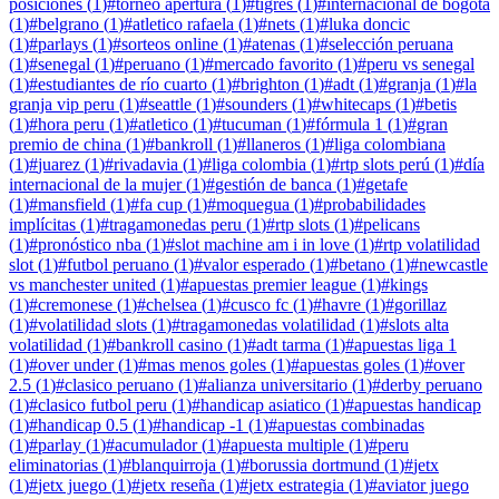
posiciones
(
1
)
#
torneo apertura
(
1
)
#
tigres
(
1
)
#
internacional de bogota
(
1
)
#
belgrano
(
1
)
#
atletico rafaela
(
1
)
#
nets
(
1
)
#
luka doncic
(
1
)
#
parlays
(
1
)
#
sorteos online
(
1
)
#
atenas
(
1
)
#
selección peruana
(
1
)
#
senegal
(
1
)
#
peruano
(
1
)
#
mercado favorito
(
1
)
#
peru vs senegal
(
1
)
#
estudiantes de río cuarto
(
1
)
#
brighton
(
1
)
#
adt
(
1
)
#
granja
(
1
)
#
la
granja vip peru
(
1
)
#
seattle
(
1
)
#
sounders
(
1
)
#
whitecaps
(
1
)
#
betis
(
1
)
#
hora peru
(
1
)
#
atletico
(
1
)
#
tucuman
(
1
)
#
fórmula 1
(
1
)
#
gran
premio de china
(
1
)
#
bankroll
(
1
)
#
llaneros
(
1
)
#
liga colombiana
(
1
)
#
juarez
(
1
)
#
rivadavia
(
1
)
#
liga colombia
(
1
)
#
rtp slots perú
(
1
)
#
día
internacional de la mujer
(
1
)
#
gestión de banca
(
1
)
#
getafe
(
1
)
#
mansfield
(
1
)
#
fa cup
(
1
)
#
moquegua
(
1
)
#
probabilidades
implícitas
(
1
)
#
tragamonedas peru
(
1
)
#
rtp slots
(
1
)
#
pelicans
(
1
)
#
pronóstico nba
(
1
)
#
slot machine am i in love
(
1
)
#
rtp volatilidad
slot
(
1
)
#
futbol peruano
(
1
)
#
valor esperado
(
1
)
#
betano
(
1
)
#
newcastle
vs manchester united
(
1
)
#
apuestas premier league
(
1
)
#
kings
(
1
)
#
cremonese
(
1
)
#
chelsea
(
1
)
#
cusco fc
(
1
)
#
havre
(
1
)
#
gorillaz
(
1
)
#
volatilidad slots
(
1
)
#
tragamonedas volatilidad
(
1
)
#
slots alta
volatilidad
(
1
)
#
bankroll casino
(
1
)
#
adt tarma
(
1
)
#
apuestas liga 1
(
1
)
#
over under
(
1
)
#
mas menos goles
(
1
)
#
apuestas goles
(
1
)
#
over
2.5
(
1
)
#
clasico peruano
(
1
)
#
alianza universitario
(
1
)
#
derby peruano
(
1
)
#
clasico futbol peru
(
1
)
#
handicap asiatico
(
1
)
#
apuestas handicap
(
1
)
#
handicap 0.5
(
1
)
#
handicap -1
(
1
)
#
apuestas combinadas
(
1
)
#
parlay
(
1
)
#
acumulador
(
1
)
#
apuesta multiple
(
1
)
#
peru
eliminatorias
(
1
)
#
blanquirroja
(
1
)
#
borussia dortmund
(
1
)
#
jetx
(
1
)
#
jetx juego
(
1
)
#
jetx reseña
(
1
)
#
jetx estrategia
(
1
)
#
aviator juego