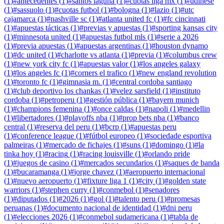
(
1
)
#
antecedentes
(
1
)
#
santos laguna
(
1
)
#
cuotas liga mx
(
1
)
#
udinese
(
1
)
#
sassuolo
(
1
)
#
cuotas futbol
(
1
)
#
bologna
(
1
)
#
lazio
(
1
)
#
utc
cajamarca
(
1
)
#
nashville sc
(
1
)
#
atlanta united fc
(
1
)
#
fc cincinnati
(
1
)
#
apuestas tácticas
(
1
)
#
previas y apuestas
(
1
)
#
sporting kansas city
(
1
)
#
minnesota united
(
1
)
#
apuestas futbol mls
(
1
)
#
serie a 2026
(
1
)
#
previa apuestas
(
1
)
#
apuestas argentinas
(
1
)
#
houston dynamo
(
1
)
#
dc united
(
1
)
#
charlotte vs atlanta
(
1
)
#
previa
(
1
)
#
columbus crew
(
1
)
#
new york city fc
(
1
)
#
apuestas valor
(
1
)
#
los angeles galaxy
(
1
)
#
los angeles fc
(
1
)
#
corners el trafico
(
1
)
#
new england revolution
(
1
)
#
toronto fc
(
1
)
#
gimnasia m.
(
1
)
#
central cordoba santiago
(
1
)
#
club deportivo los chankas
(
1
)
#
velez sarsfield
(
1
)
#
instituto
cordoba
(
1
)
#
petroperu
(
1
)
#
gestión pública
(
1
)
#
bayern munich
(
1
)
#
champions femenina
(
1
)
#
once caldas
(
1
)
#
napoli
(
1
)
#
medellin
(
1
)
#
libertadores
(
1
)
#
playoffs nba
(
1
)
#
prop bets nba
(
1
)
#
banco
central
(
1
)
#
reserva del peru
(
1
)
#
bcrp
(
1
)
#
apuestas peru
(
1
)
#
conference league
(
1
)
#
fútbol europeo
(
1
)
#
sociedade esportiva
palmeiras
(
1
)
#
mercado de fichajes
(
1
)
#
suns
(
1
)
#
domingo
(
1
)
#
la
tinka hoy
(
1
)
#
racing
(
1
)
#
racing louisville
(
1
)
#
orlando pride
(
1
)
#
juegos de casino
(
1
)
#
mercados secundarios
(
1
)
#
saques de banda
(
1
)
#
bucaramanga
(
1
)
#
jorge chavez
(
1
)
#
aeropuerto internacional
(
1
)
#
nuevo aeropuerto
(
1
)
#
fixture liga 1
(
1
)
#
city
(
1
)
#
golden state
warriors
(
1
)
#
stephen curry
(
1
)
#
conmebol
(
1
)
#
senadores
(
1
)
#
diputados
(
1
)
#
2026
(
1
)
#
gol
(
1
)
#
talento peru
(
1
)
#
promesas
peruanas
(
1
)
#
documento nacional de identidad
(
1
)
#
dni peru
(
1
)
#
elecciones 2026
(
1
)
#
conmebol sudamericana
(
1
)
#
tabla de