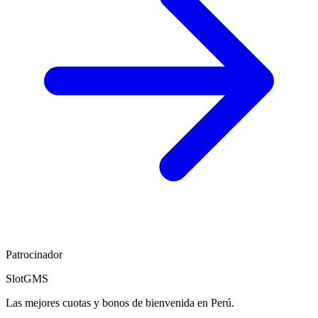
Patrocinador
SlotGMS
Las mejores cuotas y bonos de bienvenida en Perú.