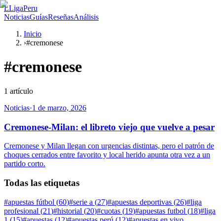
L
LigaPeru
Noticias
Guías
Reseñas
Análisis
Inicio
›
#cremonese
#
cremonese
1
artículo
Noticias
·
1 de marzo, 2026
Cremonese-Milan: el libreto viejo que vuelve a pesar
Cremonese y Milan llegan con urgencias distintas, pero el patrón de
choques cerrados entre favorito y local herido apunta otra vez a un
partido corto.
Todas las etiquetas
#
apuestas fútbol
(
60
)
#
serie a
(
27
)
#
apuestas deportivas
(
26
)
#
liga
profesional
(
21
)
#
historial
(
20
)
#
cuotas
(
19
)
#
apuestas futbol
(
18
)
#
liga
1
(
15
)
#
apuestas
(
12
)
#
apuestas perú
(
12
)
#
apuestas en vivo