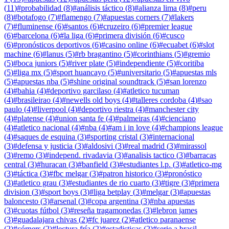
(
11
)
#
probabilidad
(
8
)
#
análisis táctico
(
8
)
#
alianza lima
(
8
)
#
peru
(
8
)
#
botafogo
(
7
)
#
flamengo
(
7
)
#
apuestas corners
(
7
)
#
lakers
(
7
)
#
fluminense
(
6
)
#
santos
(
6
)
#
cruzeiro
(
6
)
#
premier league
(
6
)
#
barcelona
(
6
)
#
la liga
(
6
)
#
primera división
(
6
)
#
cusco
(
6
)
#
pronósticos deportivos
(
6
)
#
casino online
(
6
)
#
ecuabet
(
6
)
#
slot
machine
(
6
)
#
lanus
(
5
)
#
rb bragantino
(
5
)
#
corinthians
(
5
)
#
gremio
(
5
)
#
boca juniors
(
5
)
#
river plate
(
5
)
#
independiente
(
5
)
#
coritiba
(
5
)
#
liga mx
(
5
)
#
sport huancayo
(
5
)
#
universitario
(
5
)
#
apuestas mls
(
5
)
#
apuestas nba
(
5
)
#
shine original soundtrack
(
5
)
#
san lorenzo
(
4
)
#
bahia
(
4
)
#
deportivo garcilaso
(
4
)
#
atletico tucuman
(
4
)
#
brasileirao
(
4
)
#
newells old boys
(
4
)
#
talleres cordoba
(
4
)
#
sao
paulo
(
4
)
#
liverpool
(
4
)
#
deportivo riestra
(
4
)
#
manchester city
(
4
)
#
platense
(
4
)
#
union santa fe
(
4
)
#
palmeiras
(
4
)
#
cienciano
(
4
)
#
atletico nacional
(
4
)
#
nba
(
4
)
#
am i in love
(
4
)
#
champions league
(
4
)
#
saques de esquina
(
3
)
#
sporting cristal
(
3
)
#
internacional
(
3
)
#
defensa y justicia
(
3
)
#
aldosivi
(
3
)
#
real madrid
(
3
)
#
mirassol
(
3
)
#
remo
(
3
)
#
independ. rivadavia
(
3
)
#
analisis tactico
(
3
)
#
barracas
central
(
3
)
#
huracan
(
3
)
#
banfield
(
3
)
#
estudiantes l.p.
(
3
)
#
atletico-mg
(
3
)
#
táctica
(
3
)
#
fbc melgar
(
3
)
#
patron historico
(
3
)
#
pronóstico
(
3
)
#
atletico grau
(
3
)
#
estudiantes de rio cuarto
(
3
)
#
tigre
(
3
)
#
primera
division
(
3
)
#
sport boys
(
3
)
#
liga betplay
(
3
)
#
melgar
(
3
)
#
apuestas
baloncesto
(
3
)
#
arsenal
(
3
)
#
copa argentina
(
3
)
#
nba apuestas
(
3
)
#
cuotas fútbol
(
3
)
#
reseña tragamonedas
(
3
)
#
lebron james
(
3
)
#
guadalajara chivas
(
2
)
#
fc juarez
(
2
)
#
atletico paranaense
(
2
)
#
córners
(
2
)
#
lectura fría
(
2
)
#
estadisticas
(
2
)
#
serie a brasil