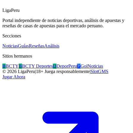
LigaPeru
Portal independiente de noticias deportivas, análisis de apuestas y
reseñas de casas de apuestas para el mercado peruano.
Secciones
Noticias
Guías
Reseñas
Análisis
Sitios hermanos
B
BCTY
B
BCTY Deportes
D
DeporPeru
G
GolNoticias
©
2026
LigaPeru
|
18+ Juega responsablemente
|
SlotGMS
Jugar Ahora