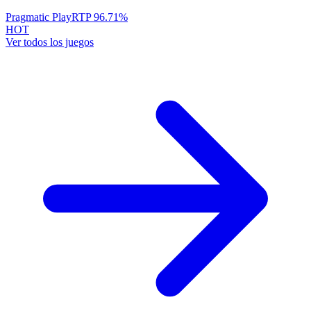
Pragmatic Play
RTP
96.71
%
HOT
Ver todos los juegos