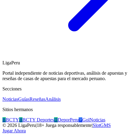
LigaPeru
Portal independiente de noticias deportivas, análisis de apuestas y
reseñas de casas de apuestas para el mercado peruano.
Secciones
Noticias
Guías
Reseñas
Análisis
Sitios hermanos
B
BCTY
B
BCTY Deportes
D
DeporPeru
G
GolNoticias
©
2026
LigaPeru
|
18+ Juega responsablemente
|
SlotGMS
Jugar Ahora