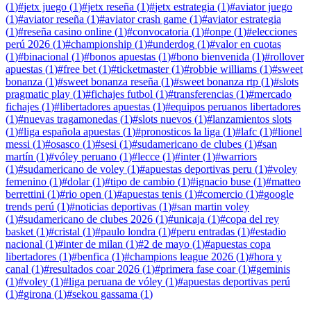
(
1
)
#
jetx juego
(
1
)
#
jetx reseña
(
1
)
#
jetx estrategia
(
1
)
#
aviator juego
(
1
)
#
aviator reseña
(
1
)
#
aviator crash game
(
1
)
#
aviator estrategia
(
1
)
#
reseña casino online
(
1
)
#
convocatoria
(
1
)
#
onpe
(
1
)
#
elecciones
perú 2026
(
1
)
#
championship
(
1
)
#
underdog
(
1
)
#
valor en cuotas
(
1
)
#
binacional
(
1
)
#
bonos apuestas
(
1
)
#
bono bienvenida
(
1
)
#
rollover
apuestas
(
1
)
#
free bet
(
1
)
#
ticketmaster
(
1
)
#
robbie williams
(
1
)
#
sweet
bonanza
(
1
)
#
sweet bonanza reseña
(
1
)
#
sweet bonanza rtp
(
1
)
#
slots
pragmatic play
(
1
)
#
fichajes futbol
(
1
)
#
transferencias
(
1
)
#
mercado
fichajes
(
1
)
#
libertadores apuestas
(
1
)
#
equipos peruanos libertadores
(
1
)
#
nuevas tragamonedas
(
1
)
#
slots nuevos
(
1
)
#
lanzamientos slots
(
1
)
#
liga española apuestas
(
1
)
#
pronosticos la liga
(
1
)
#
lafc
(
1
)
#
lionel
messi
(
1
)
#
osasco
(
1
)
#
sesi
(
1
)
#
sudamericano de clubes
(
1
)
#
san
martín
(
1
)
#
vóley peruano
(
1
)
#
lecce
(
1
)
#
inter
(
1
)
#
warriors
(
1
)
#
sudamericano de voley
(
1
)
#
apuestas deportivas peru
(
1
)
#
voley
femenino
(
1
)
#
dolar
(
1
)
#
tipo de cambio
(
1
)
#
ignacio buse
(
1
)
#
matteo
berrettini
(
1
)
#
rio open
(
1
)
#
apuestas tenis
(
1
)
#
comercio
(
1
)
#
google
trends perú
(
1
)
#
noticias deportivas
(
1
)
#
san martin voley
(
1
)
#
sudamericano de clubes 2026
(
1
)
#
unicaja
(
1
)
#
copa del rey
basket
(
1
)
#
cristal
(
1
)
#
paulo londra
(
1
)
#
peru entradas
(
1
)
#
estadio
nacional
(
1
)
#
inter de milan
(
1
)
#
2 de mayo
(
1
)
#
apuestas copa
libertadores
(
1
)
#
benfica
(
1
)
#
champions league 2026
(
1
)
#
hora y
canal
(
1
)
#
resultados coar 2026
(
1
)
#
primera fase coar
(
1
)
#
geminis
(
1
)
#
voley
(
1
)
#
liga peruana de vóley
(
1
)
#
apuestas deportivas perú
(
1
)
#
girona
(
1
)
#
sekou gassama
(
1
)