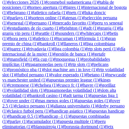
(
1
)
#
elecciones 2026
(
1
)
#
conmebol sudamericana
(
1
)
#
tabla de
posiciones
(
1
)
#
torneo apertura
(
1
)
#
tigres
(
1
)
#
internacional de bogota
(
1
)
#
belgrano
(
1
)
#
atletico rafaela
(
1
)
#
nets
(
1
)
#
luka doncic
(
1
)
#
parlays
(
1
)
#
sorteos online
(
1
)
#
atenas
(
1
)
#
selección peruana
(
1
)
#
senegal
(
1
)
#
peruano
(
1
)
#
mercado favorito
(
1
)
#
peru vs senegal
(
1
)
#
estudiantes de río cuarto
(
1
)
#
brighton
(
1
)
#
adt
(
1
)
#
granja
(
1
)
#
la
granja vip peru
(
1
)
#
seattle
(
1
)
#
sounders
(
1
)
#
whitecaps
(
1
)
#
betis
(
1
)
#
hora peru
(
1
)
#
atletico
(
1
)
#
tucuman
(
1
)
#
fórmula 1
(
1
)
#
gran
premio de china
(
1
)
#
bankroll
(
1
)
#
llaneros
(
1
)
#
liga colombiana
(
1
)
#
juarez
(
1
)
#
rivadavia
(
1
)
#
liga colombia
(
1
)
#
rtp slots perú
(
1
)
#
día
internacional de la mujer
(
1
)
#
gestión de banca
(
1
)
#
getafe
(
1
)
#
mansfield
(
1
)
#
fa cup
(
1
)
#
moquegua
(
1
)
#
probabilidades
implícitas
(
1
)
#
tragamonedas peru
(
1
)
#
rtp slots
(
1
)
#
pelicans
(
1
)
#
pronóstico nba
(
1
)
#
slot machine am i in love
(
1
)
#
rtp volatilidad
slot
(
1
)
#
futbol peruano
(
1
)
#
valor esperado
(
1
)
#
betano
(
1
)
#
newcastle
vs manchester united
(
1
)
#
apuestas premier league
(
1
)
#
kings
(
1
)
#
cremonese
(
1
)
#
chelsea
(
1
)
#
cusco fc
(
1
)
#
havre
(
1
)
#
gorillaz
(
1
)
#
volatilidad slots
(
1
)
#
tragamonedas volatilidad
(
1
)
#
slots alta
volatilidad
(
1
)
#
bankroll casino
(
1
)
#
adt tarma
(
1
)
#
apuestas liga 1
(
1
)
#
over under
(
1
)
#
mas menos goles
(
1
)
#
apuestas goles
(
1
)
#
over
2.5
(
1
)
#
clasico peruano
(
1
)
#
alianza universitario
(
1
)
#
derby peruano
(
1
)
#
clasico futbol peru
(
1
)
#
handicap asiatico
(
1
)
#
apuestas handicap
(
1
)
#
handicap 0.5
(
1
)
#
handicap -1
(
1
)
#
apuestas combinadas
(
1
)
#
parlay
(
1
)
#
acumulador
(
1
)
#
apuesta multiple
(
1
)
#
peru
eliminatorias
(
1
)
#
blanquirroja
(
1
)
#
borussia dortmund
(
1
)
#
jetx