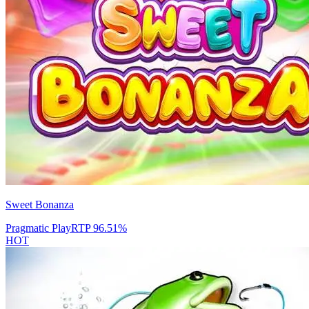
Sweet Bonanza
Pragmatic Play
RTP
96.51
%
HOT