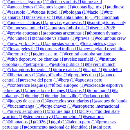
(
1
)
#
apuestas liga mx
(
1
)
#
atletico san luis
(
1
)
#
cruz azul
(
1
)
#
antecedentes
(
1
)
#
santos laguna
(
1
)
#
cuotas liga mx
(
1
)
#
udinese
(
1
)
#
sassuolo
(
1
)
#
cuotas futbol
(
1
)
#
bologna
(
1
)
#
lazio
(
1
)
#
utc
cajamarca
(
1
)
#
nashville sc
(
1
)
#
atlanta united fc
(
1
)
#
fc cincinnati
(
1
)
#
apuestas tácticas
(
1
)
#
previas y apuestas
(
1
)
#
sporting kansas city
(
1
)
#
minnesota united
(
1
)
#
apuestas futbol mls
(
1
)
#
serie a 2026
(
1
)
#
previa apuestas
(
1
)
#
apuestas argentinas
(
1
)
#
houston dynamo
(
1
)
#
dc united
(
1
)
#
charlotte vs atlanta
(
1
)
#
previa
(
1
)
#
columbus crew
(
1
)
#
new york city fc
(
1
)
#
apuestas valor
(
1
)
#
los angeles galaxy
(
1
)
#
los angeles fc
(
1
)
#
corners el trafico
(
1
)
#
new england revolution
(
1
)
#
toronto fc
(
1
)
#
gimnasia m.
(
1
)
#
central cordoba santiago
(
1
)
#
club deportivo los chankas
(
1
)
#
velez sarsfield
(
1
)
#
instituto
cordoba
(
1
)
#
petroperu
(
1
)
#
gestión pública
(
1
)
#
bayern munich
(
1
)
#
champions femenina
(
1
)
#
once caldas
(
1
)
#
napoli
(
1
)
#
medellin
(
1
)
#
libertadores
(
1
)
#
playoffs nba
(
1
)
#
prop bets nba
(
1
)
#
banco
central
(
1
)
#
reserva del peru
(
1
)
#
bcrp
(
1
)
#
apuestas peru
(
1
)
#
conference league
(
1
)
#
fútbol europeo
(
1
)
#
sociedade esportiva
palmeiras
(
1
)
#
mercado de fichajes
(
1
)
#
suns
(
1
)
#
domingo
(
1
)
#
la
tinka hoy
(
1
)
#
racing
(
1
)
#
racing louisville
(
1
)
#
orlando pride
(
1
)
#
juegos de casino
(
1
)
#
mercados secundarios
(
1
)
#
saques de banda
(
1
)
#
bucaramanga
(
1
)
#
jorge chavez
(
1
)
#
aeropuerto internacional
(
1
)
#
nuevo aeropuerto
(
1
)
#
fixture liga 1
(
1
)
#
city
(
1
)
#
golden state
warriors
(
1
)
#
stephen curry
(
1
)
#
conmebol
(
1
)
#
senadores
(
1
)
#
diputados
(
1
)
#
2026
(
1
)
#
gol
(
1
)
#
talento peru
(
1
)
#
promesas
peruanas
(
1
)
#
documento nacional de identidad
(
1
)
#
dni peru