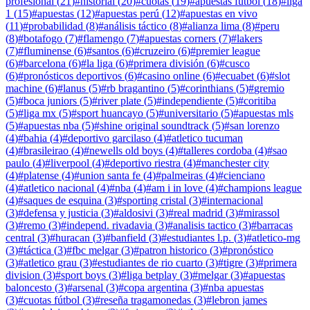
profesional
(
21
)
#
historial
(
20
)
#
cuotas
(
19
)
#
apuestas futbol
(
18
)
#
liga
1
(
15
)
#
apuestas
(
12
)
#
apuestas perú
(
12
)
#
apuestas en vivo
(
11
)
#
probabilidad
(
8
)
#
análisis táctico
(
8
)
#
alianza lima
(
8
)
#
peru
(
8
)
#
botafogo
(
7
)
#
flamengo
(
7
)
#
apuestas corners
(
7
)
#
lakers
(
7
)
#
fluminense
(
6
)
#
santos
(
6
)
#
cruzeiro
(
6
)
#
premier league
(
6
)
#
barcelona
(
6
)
#
la liga
(
6
)
#
primera división
(
6
)
#
cusco
(
6
)
#
pronósticos deportivos
(
6
)
#
casino online
(
6
)
#
ecuabet
(
6
)
#
slot
machine
(
6
)
#
lanus
(
5
)
#
rb bragantino
(
5
)
#
corinthians
(
5
)
#
gremio
(
5
)
#
boca juniors
(
5
)
#
river plate
(
5
)
#
independiente
(
5
)
#
coritiba
(
5
)
#
liga mx
(
5
)
#
sport huancayo
(
5
)
#
universitario
(
5
)
#
apuestas mls
(
5
)
#
apuestas nba
(
5
)
#
shine original soundtrack
(
5
)
#
san lorenzo
(
4
)
#
bahia
(
4
)
#
deportivo garcilaso
(
4
)
#
atletico tucuman
(
4
)
#
brasileirao
(
4
)
#
newells old boys
(
4
)
#
talleres cordoba
(
4
)
#
sao
paulo
(
4
)
#
liverpool
(
4
)
#
deportivo riestra
(
4
)
#
manchester city
(
4
)
#
platense
(
4
)
#
union santa fe
(
4
)
#
palmeiras
(
4
)
#
cienciano
(
4
)
#
atletico nacional
(
4
)
#
nba
(
4
)
#
am i in love
(
4
)
#
champions league
(
4
)
#
saques de esquina
(
3
)
#
sporting cristal
(
3
)
#
internacional
(
3
)
#
defensa y justicia
(
3
)
#
aldosivi
(
3
)
#
real madrid
(
3
)
#
mirassol
(
3
)
#
remo
(
3
)
#
independ. rivadavia
(
3
)
#
analisis tactico
(
3
)
#
barracas
central
(
3
)
#
huracan
(
3
)
#
banfield
(
3
)
#
estudiantes l.p.
(
3
)
#
atletico-mg
(
3
)
#
táctica
(
3
)
#
fbc melgar
(
3
)
#
patron historico
(
3
)
#
pronóstico
(
3
)
#
atletico grau
(
3
)
#
estudiantes de rio cuarto
(
3
)
#
tigre
(
3
)
#
primera
division
(
3
)
#
sport boys
(
3
)
#
liga betplay
(
3
)
#
melgar
(
3
)
#
apuestas
baloncesto
(
3
)
#
arsenal
(
3
)
#
copa argentina
(
3
)
#
nba apuestas
(
3
)
#
cuotas fútbol
(
3
)
#
reseña tragamonedas
(
3
)
#
lebron james