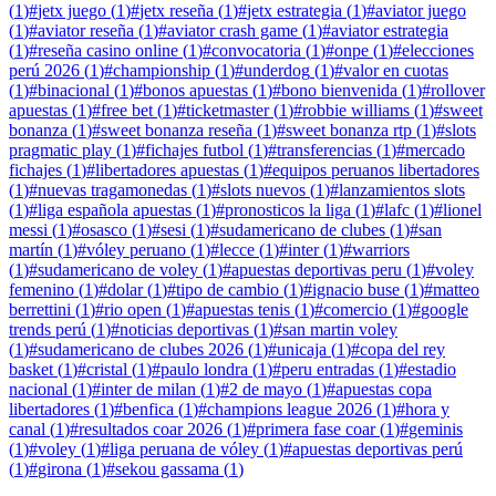
(
1
)
#
jetx juego
(
1
)
#
jetx reseña
(
1
)
#
jetx estrategia
(
1
)
#
aviator juego
(
1
)
#
aviator reseña
(
1
)
#
aviator crash game
(
1
)
#
aviator estrategia
(
1
)
#
reseña casino online
(
1
)
#
convocatoria
(
1
)
#
onpe
(
1
)
#
elecciones
perú 2026
(
1
)
#
championship
(
1
)
#
underdog
(
1
)
#
valor en cuotas
(
1
)
#
binacional
(
1
)
#
bonos apuestas
(
1
)
#
bono bienvenida
(
1
)
#
rollover
apuestas
(
1
)
#
free bet
(
1
)
#
ticketmaster
(
1
)
#
robbie williams
(
1
)
#
sweet
bonanza
(
1
)
#
sweet bonanza reseña
(
1
)
#
sweet bonanza rtp
(
1
)
#
slots
pragmatic play
(
1
)
#
fichajes futbol
(
1
)
#
transferencias
(
1
)
#
mercado
fichajes
(
1
)
#
libertadores apuestas
(
1
)
#
equipos peruanos libertadores
(
1
)
#
nuevas tragamonedas
(
1
)
#
slots nuevos
(
1
)
#
lanzamientos slots
(
1
)
#
liga española apuestas
(
1
)
#
pronosticos la liga
(
1
)
#
lafc
(
1
)
#
lionel
messi
(
1
)
#
osasco
(
1
)
#
sesi
(
1
)
#
sudamericano de clubes
(
1
)
#
san
martín
(
1
)
#
vóley peruano
(
1
)
#
lecce
(
1
)
#
inter
(
1
)
#
warriors
(
1
)
#
sudamericano de voley
(
1
)
#
apuestas deportivas peru
(
1
)
#
voley
femenino
(
1
)
#
dolar
(
1
)
#
tipo de cambio
(
1
)
#
ignacio buse
(
1
)
#
matteo
berrettini
(
1
)
#
rio open
(
1
)
#
apuestas tenis
(
1
)
#
comercio
(
1
)
#
google
trends perú
(
1
)
#
noticias deportivas
(
1
)
#
san martin voley
(
1
)
#
sudamericano de clubes 2026
(
1
)
#
unicaja
(
1
)
#
copa del rey
basket
(
1
)
#
cristal
(
1
)
#
paulo londra
(
1
)
#
peru entradas
(
1
)
#
estadio
nacional
(
1
)
#
inter de milan
(
1
)
#
2 de mayo
(
1
)
#
apuestas copa
libertadores
(
1
)
#
benfica
(
1
)
#
champions league 2026
(
1
)
#
hora y
canal
(
1
)
#
resultados coar 2026
(
1
)
#
primera fase coar
(
1
)
#
geminis
(
1
)
#
voley
(
1
)
#
liga peruana de vóley
(
1
)
#
apuestas deportivas perú
(
1
)
#
girona
(
1
)
#
sekou gassama
(
1
)