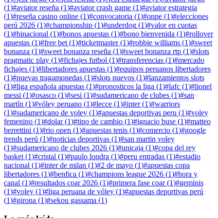
(
1
)
#
aviator reseña
(
1
)
#
aviator crash game
(
1
)
#
aviator estrategia
(
1
)
#
reseña casino online
(
1
)
#
convocatoria
(
1
)
#
onpe
(
1
)
#
elecciones
perú 2026
(
1
)
#
championship
(
1
)
#
underdog
(
1
)
#
valor en cuotas
(
1
)
#
binacional
(
1
)
#
bonos apuestas
(
1
)
#
bono bienvenida
(
1
)
#
rollover
apuestas
(
1
)
#
free bet
(
1
)
#
ticketmaster
(
1
)
#
robbie williams
(
1
)
#
sweet
bonanza
(
1
)
#
sweet bonanza reseña
(
1
)
#
sweet bonanza rtp
(
1
)
#
slots
pragmatic play
(
1
)
#
fichajes futbol
(
1
)
#
transferencias
(
1
)
#
mercado
fichajes
(
1
)
#
libertadores apuestas
(
1
)
#
equipos peruanos libertadores
(
1
)
#
nuevas tragamonedas
(
1
)
#
slots nuevos
(
1
)
#
lanzamientos slots
(
1
)
#
liga española apuestas
(
1
)
#
pronosticos la liga
(
1
)
#
lafc
(
1
)
#
lionel
messi
(
1
)
#
osasco
(
1
)
#
sesi
(
1
)
#
sudamericano de clubes
(
1
)
#
san
martín
(
1
)
#
vóley peruano
(
1
)
#
lecce
(
1
)
#
inter
(
1
)
#
warriors
(
1
)
#
sudamericano de voley
(
1
)
#
apuestas deportivas peru
(
1
)
#
voley
femenino
(
1
)
#
dolar
(
1
)
#
tipo de cambio
(
1
)
#
ignacio buse
(
1
)
#
matteo
berrettini
(
1
)
#
rio open
(
1
)
#
apuestas tenis
(
1
)
#
comercio
(
1
)
#
google
trends perú
(
1
)
#
noticias deportivas
(
1
)
#
san martin voley
(
1
)
#
sudamericano de clubes 2026
(
1
)
#
unicaja
(
1
)
#
copa del rey
basket
(
1
)
#
cristal
(
1
)
#
paulo londra
(
1
)
#
peru entradas
(
1
)
#
estadio
nacional
(
1
)
#
inter de milan
(
1
)
#
2 de mayo
(
1
)
#
apuestas copa
libertadores
(
1
)
#
benfica
(
1
)
#
champions league 2026
(
1
)
#
hora y
canal
(
1
)
#
resultados coar 2026
(
1
)
#
primera fase coar
(
1
)
#
geminis
(
1
)
#
voley
(
1
)
#
liga peruana de vóley
(
1
)
#
apuestas deportivas perú
(
1
)
#
girona
(
1
)
#
sekou gassama
(
1
)