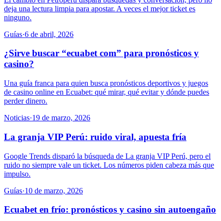
deja una lectura limpia para apostar. A veces el mejor ticket es
ninguno.
Guías
·
6 de abril, 2026
¿Sirve buscar “ecuabet com” para pronósticos y
casino?
Una guía franca para quien busca pronósticos deportivos y juegos
de casino online en Ecuabet: qué mirar, qué evitar y dónde puedes
perder dinero.
Noticias
·
19 de marzo, 2026
La granja VIP Perú: ruido viral, apuesta fría
Google Trends disparó la búsqueda de La granja VIP Perú, pero el
ruido no siempre vale un ticket. Los números piden cabeza más que
impulso.
Guías
·
10 de marzo, 2026
Ecuabet en frío: pronósticos y casino sin autoengaño