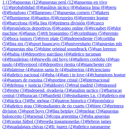
1
(
15
)
#
apuestas
(
12
)
#
apuestas perú
(
12
)
#
apuestas en vivo
(
11
)
#
probabilidad
(
8
)
#
análisis táctico
(
8
)
#
alianza lima
(
8
)
#
peru
(
8
)
#
botafogo
(
7
)
#
flamengo
(
7
)
#
apuestas corners
(
7
)
#
lakers
(
7
)
#
fluminense
(
6
)
#
santos
(
6
)
#
cruzeiro
(
6
)
#
premier league
(
6
)
#
barcelona
(
6
)
#
la liga
(
6
)
#
primera división
(
6
)
#
cusco
(
6
)
#
pronósticos deportivos
(
6
)
#
casino online
(
6
)
#
ecuabet
(
6
)
#
slot
machine
(
6
)
#
lanus
(
5
)
#
rb bragantino
(
5
)
#
corinthians
(
5
)
#
gremio
(
5
)
#
boca juniors
(
5
)
#
river plate
(
5
)
#
independiente
(
5
)
#
coritiba
(
5
)
#
liga mx
(
5
)
#
sport huancayo
(
5
)
#
universitario
(
5
)
#
apuestas mls
(
5
)
#
apuestas nba
(
5
)
#
shine original soundtrack
(
5
)
#
san lorenzo
(
4
)
#
bahia
(
4
)
#
deportivo garcilaso
(
4
)
#
atletico tucuman
(
4
)
#
brasileirao
(
4
)
#
newells old boys
(
4
)
#
talleres cordoba
(
4
)
#
sao
paulo
(
4
)
#
liverpool
(
4
)
#
deportivo riestra
(
4
)
#
manchester city
(
4
)
#
platense
(
4
)
#
union santa fe
(
4
)
#
palmeiras
(
4
)
#
cienciano
(
4
)
#
atletico nacional
(
4
)
#
nba
(
4
)
#
am i in love
(
4
)
#
champions league
(
4
)
#
saques de esquina
(
3
)
#
sporting cristal
(
3
)
#
internacional
(
3
)
#
defensa y justicia
(
3
)
#
aldosivi
(
3
)
#
real madrid
(
3
)
#
mirassol
(
3
)
#
remo
(
3
)
#
independ. rivadavia
(
3
)
#
analisis tactico
(
3
)
#
barracas
central
(
3
)
#
huracan
(
3
)
#
banfield
(
3
)
#
estudiantes l.p.
(
3
)
#
atletico-mg
(
3
)
#
táctica
(
3
)
#
fbc melgar
(
3
)
#
patron historico
(
3
)
#
pronóstico
(
3
)
#
atletico grau
(
3
)
#
estudiantes de rio cuarto
(
3
)
#
tigre
(
3
)
#
primera
division
(
3
)
#
sport boys
(
3
)
#
liga betplay
(
3
)
#
melgar
(
3
)
#
apuestas
baloncesto
(
3
)
#
arsenal
(
3
)
#
copa argentina
(
3
)
#
nba apuestas
(
3
)
#
cuotas fútbol
(
3
)
#
reseña tragamonedas
(
3
)
#
lebron james
(
3
)
#
guadalajara chivas
(
2
)
#
fc juarez
(
2
)
#
atletico paranaense