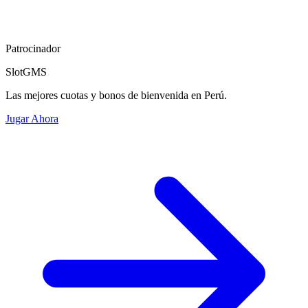
Patrocinador
SlotGMS
Las mejores cuotas y bonos de bienvenida en Perú.
Jugar Ahora