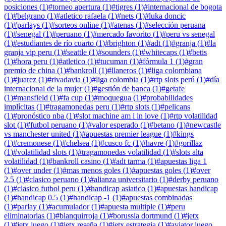
posiciones
(
1
)
#
torneo apertura
(
1
)
#
tigres
(
1
)
#
internacional de bogota
(
1
)
#
belgrano
(
1
)
#
atletico rafaela
(
1
)
#
nets
(
1
)
#
luka doncic
(
1
)
#
parlays
(
1
)
#
sorteos online
(
1
)
#
atenas
(
1
)
#
selección peruana
(
1
)
#
senegal
(
1
)
#
peruano
(
1
)
#
mercado favorito
(
1
)
#
peru vs senegal
(
1
)
#
estudiantes de río cuarto
(
1
)
#
brighton
(
1
)
#
adt
(
1
)
#
granja
(
1
)
#
la
granja vip peru
(
1
)
#
seattle
(
1
)
#
sounders
(
1
)
#
whitecaps
(
1
)
#
betis
(
1
)
#
hora peru
(
1
)
#
atletico
(
1
)
#
tucuman
(
1
)
#
fórmula 1
(
1
)
#
gran
premio de china
(
1
)
#
bankroll
(
1
)
#
llaneros
(
1
)
#
liga colombiana
(
1
)
#
juarez
(
1
)
#
rivadavia
(
1
)
#
liga colombia
(
1
)
#
rtp slots perú
(
1
)
#
día
internacional de la mujer
(
1
)
#
gestión de banca
(
1
)
#
getafe
(
1
)
#
mansfield
(
1
)
#
fa cup
(
1
)
#
moquegua
(
1
)
#
probabilidades
implícitas
(
1
)
#
tragamonedas peru
(
1
)
#
rtp slots
(
1
)
#
pelicans
(
1
)
#
pronóstico nba
(
1
)
#
slot machine am i in love
(
1
)
#
rtp volatilidad
slot
(
1
)
#
futbol peruano
(
1
)
#
valor esperado
(
1
)
#
betano
(
1
)
#
newcastle
vs manchester united
(
1
)
#
apuestas premier league
(
1
)
#
kings
(
1
)
#
cremonese
(
1
)
#
chelsea
(
1
)
#
cusco fc
(
1
)
#
havre
(
1
)
#
gorillaz
(
1
)
#
volatilidad slots
(
1
)
#
tragamonedas volatilidad
(
1
)
#
slots alta
volatilidad
(
1
)
#
bankroll casino
(
1
)
#
adt tarma
(
1
)
#
apuestas liga 1
(
1
)
#
over under
(
1
)
#
mas menos goles
(
1
)
#
apuestas goles
(
1
)
#
over
2.5
(
1
)
#
clasico peruano
(
1
)
#
alianza universitario
(
1
)
#
derby peruano
(
1
)
#
clasico futbol peru
(
1
)
#
handicap asiatico
(
1
)
#
apuestas handicap
(
1
)
#
handicap 0.5
(
1
)
#
handicap -1
(
1
)
#
apuestas combinadas
(
1
)
#
parlay
(
1
)
#
acumulador
(
1
)
#
apuesta multiple
(
1
)
#
peru
eliminatorias
(
1
)
#
blanquirroja
(
1
)
#
borussia dortmund
(
1
)
#
jetx
(
1
)
#
jetx juego
(
1
)
#
jetx reseña
(
1
)
#
jetx estrategia
(
1
)
#
aviator juego