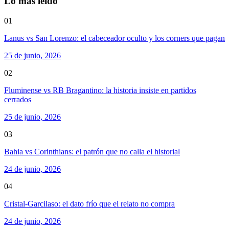
Lo más leído
01
Lanus vs San Lorenzo: el cabeceador oculto y los corners que pagan
25 de junio, 2026
02
Fluminense vs RB Bragantino: la historia insiste en partidos
cerrados
25 de junio, 2026
03
Bahia vs Corinthians: el patrón que no calla el historial
24 de junio, 2026
04
Cristal-Garcilaso: el dato frío que el relato no compra
24 de junio, 2026