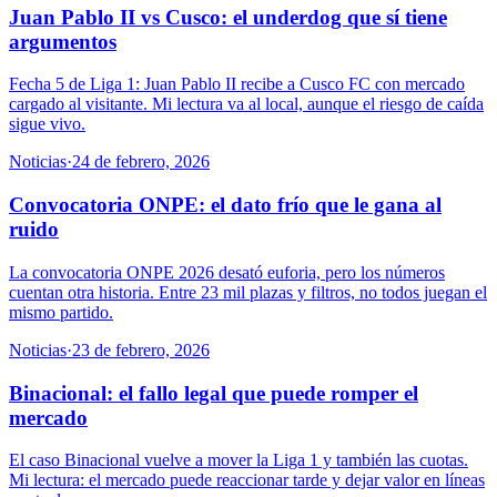
Juan Pablo II vs Cusco: el underdog que sí tiene
argumentos
Fecha 5 de Liga 1: Juan Pablo II recibe a Cusco FC con mercado
cargado al visitante. Mi lectura va al local, aunque el riesgo de caída
sigue vivo.
Noticias
·
24 de febrero, 2026
Convocatoria ONPE: el dato frío que le gana al
ruido
La convocatoria ONPE 2026 desató euforia, pero los números
cuentan otra historia. Entre 23 mil plazas y filtros, no todos juegan el
mismo partido.
Noticias
·
23 de febrero, 2026
Binacional: el fallo legal que puede romper el
mercado
El caso Binacional vuelve a mover la Liga 1 y también las cuotas.
Mi lectura: el mercado puede reaccionar tarde y dejar valor en líneas