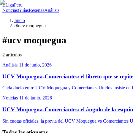
L
LigaPeru
Noticias
Guías
Reseñas
Análisis
Inicio
›
#ucv moquegua
#
ucv moquegua
2
artículos
Análisis
·
11 de junio, 2026
UCV Moquegua-Comerciantes: el libreto que se repite 
Cada duelo entre UCV Moquegua y Comerciantes Unidos insiste en la fr
Noticias
·
11 de junio, 2026
UCV Moquegua-Comerciantes: el ángulo de la esqui
Sin cuotas oficiales, la previa del UCV Moquegua vs Comerciantes Uni
Todas las etiquetas