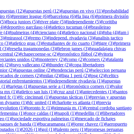
apuestas
(
12
)
#
apuestas perú
(
12
)
#
apuestas en vivo
(
11
)
#
probabilidad
iro
(
6
)
#
premier league
(
6
)
#
barcelona
(
6
)
#
la liga
(
6
)
#
primera división
(
5
)
#
boca juniors
(
5
)
#
river plate
(
5
)
#
independiente
(
5
)
#
coritiba
(
4
)
#
deportivo garcilaso
(
4
)
#
atletico tucuman
(
4
)
#
brasileirao
fe
(
4
)
#
palmeiras
(
4
)
#
cienciano
(
4
)
#
atletico nacional
(
4
)
#
nba
(
4
)
#
am i
(
3
)
#
mirassol
(
3
)
#
remo
(
3
)
#
independ. rivadavia
(
3
)
#
analisis tactico
co
(
3
)
#
atletico grau
(
3
)
#
estudiantes de rio cuarto
(
3
)
#
tigre
(
3
)
#
primera
l
(
3
)
#
reseña tragamonedas
(
3
)
#
lebron james
(
3
)
#
guadalajara chivas
 central
(
2
)
#
chapecoense-sc
(
2
)
#
pronóstico fútbol
(
2
)
#
vitoria
rciantes unidos
(
2
)
#
monterrey
(
2
)
#
como
(
2
)
#
corners
(
2
)
#
atalanta
rú
(
2
)
#
rayo vallecano
(
2
)
#
thunder
(
2
)
#
copa libertadores
unior
(
2
)
#
apuestas online
(
2
)
#
tendencias perú
(
2
)
#
seleccion peruana
rcados de corners
(
2
)
#
milan
(
2
)
#
liga 1 perú
(
2
)
#
psg
(
2
)
#
celtics
storial enfrentamientos
(
1
)
#
independiente rivadavia
(
1
)
#
apuestas
a
(
1
)
#
tarjetas
(
1
)
#
apuestas serie a
(
1
)
#
pronóstico corners
(
1
)
#
valor
iga mx
(
1
)
#
atletico san luis
(
1
)
#
cruz azul
(
1
)
#
antecedentes
(
1
)
#
santos
ited fc
(
1
)
#
fc cincinnati
(
1
)
#
apuestas tácticas
(
1
)
#
previas y apuestas
on dynamo
(
1
)
#
dc united
(
1
)
#
charlotte vs atlanta
(
1
)
#
previa
evolution
(
1
)
#
toronto fc
(
1
)
#
gimnasia m.
(
1
)
#
central cordoba santiago
 femenina
(
1
)
#
once caldas
(
1
)
#
napoli
(
1
)
#
medellin
(
1
)
#
libertadores
peo
(
1
)
#
sociedade esportiva palmeiras
(
1
)
#
mercado de fichajes
#
saques de banda
(
1
)
#
bucaramanga
(
1
)
#
jorge chavez
(
1
)
#
aeropuerto
putados
(
1
)
#
2026
(
1
)
#
gol
(
1
)
#
talento peru
(
1
)
#
promesas peruanas