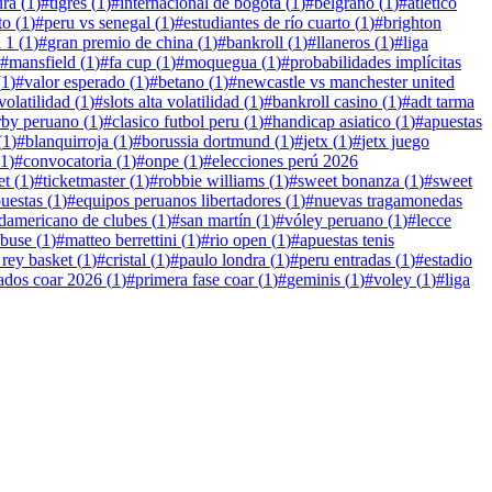
ura
(
1
)
#
tigres
(
1
)
#
internacional de bogota
(
1
)
#
belgrano
(
1
)
#
atletico
to
(
1
)
#
peru vs senegal
(
1
)
#
estudiantes de río cuarto
(
1
)
#
brighton
 1
(
1
)
#
gran premio de china
(
1
)
#
bankroll
(
1
)
#
llaneros
(
1
)
#
liga
#
mansfield
(
1
)
#
fa cup
(
1
)
#
moquegua
(
1
)
#
probabilidades implícitas
(
1
)
#
valor esperado
(
1
)
#
betano
(
1
)
#
newcastle vs manchester united
olatilidad
(
1
)
#
slots alta volatilidad
(
1
)
#
bankroll casino
(
1
)
#
adt tarma
rby peruano
(
1
)
#
clasico futbol peru
(
1
)
#
handicap asiatico
(
1
)
#
apuestas
(
1
)
#
blanquirroja
(
1
)
#
borussia dortmund
(
1
)
#
jetx
(
1
)
#
jetx juego
1
)
#
convocatoria
(
1
)
#
onpe
(
1
)
#
elecciones perú 2026
et
(
1
)
#
ticketmaster
(
1
)
#
robbie williams
(
1
)
#
sweet bonanza
(
1
)
#
sweet
puestas
(
1
)
#
equipos peruanos libertadores
(
1
)
#
nuevas tragamonedas
damericano de clubes
(
1
)
#
san martín
(
1
)
#
vóley peruano
(
1
)
#
lecce
 buse
(
1
)
#
matteo berrettini
(
1
)
#
rio open
(
1
)
#
apuestas tenis
 rey basket
(
1
)
#
cristal
(
1
)
#
paulo londra
(
1
)
#
peru entradas
(
1
)
#
estadio
tados coar 2026
(
1
)
#
primera fase coar
(
1
)
#
geminis
(
1
)
#
voley
(
1
)
#
liga