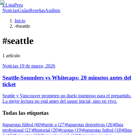
L
LigaPeru
Noticias
Guías
Reseñas
Análisis
Inicio
›
#seattle
#
seattle
1
artículo
Noticias
·
19 de marzo, 2026
Seattle-Sounders vs Whitecaps: 20 minutos antes del
ticket
Seattle y Vancouver prometen un duelo tramposo para el prepartido.
La mejor lectura no está antes del saque inicial, sino en vivo.
Todas las etiquetas
#
apuestas fútbol
(
60
)
#
serie a
(
27
)
#
apuestas deportivas
(
26
)
#
liga
profesional
(
21
)
#
historial
(
20
)
#
cuotas
(
19
)
#
apuestas futbol
(
18
)
#
liga