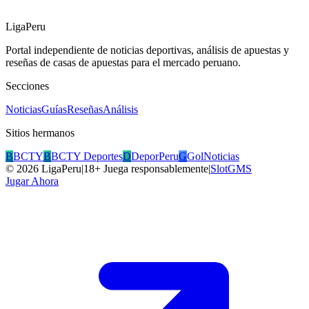
LigaPeru
Portal independiente de noticias deportivas, análisis de apuestas y
reseñas de casas de apuestas para el mercado peruano.
Secciones
Noticias
Guías
Reseñas
Análisis
Sitios hermanos
B
BCTY
B
BCTY Deportes
D
DeporPeru
G
GolNoticias
©
2026
LigaPeru
|
18+ Juega responsablemente
|
SlotGMS
Jugar Ahora