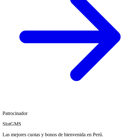
Patrocinador
SlotGMS
Las mejores cuotas y bonos de bienvenida en Perú.