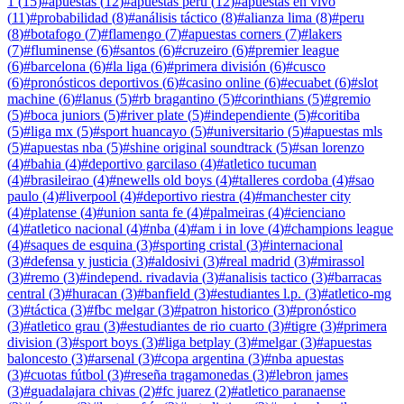
1
(
15
)
#
apuestas
(
12
)
#
apuestas perú
(
12
)
#
apuestas en vivo
(
11
)
#
probabilidad
(
8
)
#
análisis táctico
(
8
)
#
alianza lima
(
8
)
#
peru
(
8
)
#
botafogo
(
7
)
#
flamengo
(
7
)
#
apuestas corners
(
7
)
#
lakers
(
7
)
#
fluminense
(
6
)
#
santos
(
6
)
#
cruzeiro
(
6
)
#
premier league
(
6
)
#
barcelona
(
6
)
#
la liga
(
6
)
#
primera división
(
6
)
#
cusco
(
6
)
#
pronósticos deportivos
(
6
)
#
casino online
(
6
)
#
ecuabet
(
6
)
#
slot
machine
(
6
)
#
lanus
(
5
)
#
rb bragantino
(
5
)
#
corinthians
(
5
)
#
gremio
(
5
)
#
boca juniors
(
5
)
#
river plate
(
5
)
#
independiente
(
5
)
#
coritiba
(
5
)
#
liga mx
(
5
)
#
sport huancayo
(
5
)
#
universitario
(
5
)
#
apuestas mls
(
5
)
#
apuestas nba
(
5
)
#
shine original soundtrack
(
5
)
#
san lorenzo
(
4
)
#
bahia
(
4
)
#
deportivo garcilaso
(
4
)
#
atletico tucuman
(
4
)
#
brasileirao
(
4
)
#
newells old boys
(
4
)
#
talleres cordoba
(
4
)
#
sao
paulo
(
4
)
#
liverpool
(
4
)
#
deportivo riestra
(
4
)
#
manchester city
(
4
)
#
platense
(
4
)
#
union santa fe
(
4
)
#
palmeiras
(
4
)
#
cienciano
(
4
)
#
atletico nacional
(
4
)
#
nba
(
4
)
#
am i in love
(
4
)
#
champions league
(
4
)
#
saques de esquina
(
3
)
#
sporting cristal
(
3
)
#
internacional
(
3
)
#
defensa y justicia
(
3
)
#
aldosivi
(
3
)
#
real madrid
(
3
)
#
mirassol
(
3
)
#
remo
(
3
)
#
independ. rivadavia
(
3
)
#
analisis tactico
(
3
)
#
barracas
central
(
3
)
#
huracan
(
3
)
#
banfield
(
3
)
#
estudiantes l.p.
(
3
)
#
atletico-mg
(
3
)
#
táctica
(
3
)
#
fbc melgar
(
3
)
#
patron historico
(
3
)
#
pronóstico
(
3
)
#
atletico grau
(
3
)
#
estudiantes de rio cuarto
(
3
)
#
tigre
(
3
)
#
primera
division
(
3
)
#
sport boys
(
3
)
#
liga betplay
(
3
)
#
melgar
(
3
)
#
apuestas
baloncesto
(
3
)
#
arsenal
(
3
)
#
copa argentina
(
3
)
#
nba apuestas
(
3
)
#
cuotas fútbol
(
3
)
#
reseña tragamonedas
(
3
)
#
lebron james
(
3
)
#
guadalajara chivas
(
2
)
#
fc juarez
(
2
)
#
atletico paranaense