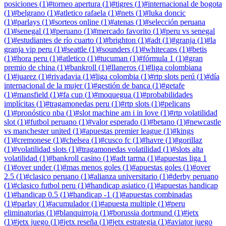
posiciones
(
1
)
#
torneo apertura
(
1
)
#
tigres
(
1
)
#
internacional de bogota
(
1
)
#
belgrano
(
1
)
#
atletico rafaela
(
1
)
#
nets
(
1
)
#
luka doncic
(
1
)
#
parlays
(
1
)
#
sorteos online
(
1
)
#
atenas
(
1
)
#
selección peruana
(
1
)
#
senegal
(
1
)
#
peruano
(
1
)
#
mercado favorito
(
1
)
#
peru vs senegal
(
1
)
#
estudiantes de río cuarto
(
1
)
#
brighton
(
1
)
#
adt
(
1
)
#
granja
(
1
)
#
la
granja vip peru
(
1
)
#
seattle
(
1
)
#
sounders
(
1
)
#
whitecaps
(
1
)
#
betis
(
1
)
#
hora peru
(
1
)
#
atletico
(
1
)
#
tucuman
(
1
)
#
fórmula 1
(
1
)
#
gran
premio de china
(
1
)
#
bankroll
(
1
)
#
llaneros
(
1
)
#
liga colombiana
(
1
)
#
juarez
(
1
)
#
rivadavia
(
1
)
#
liga colombia
(
1
)
#
rtp slots perú
(
1
)
#
día
internacional de la mujer
(
1
)
#
gestión de banca
(
1
)
#
getafe
(
1
)
#
mansfield
(
1
)
#
fa cup
(
1
)
#
moquegua
(
1
)
#
probabilidades
implícitas
(
1
)
#
tragamonedas peru
(
1
)
#
rtp slots
(
1
)
#
pelicans
(
1
)
#
pronóstico nba
(
1
)
#
slot machine am i in love
(
1
)
#
rtp volatilidad
slot
(
1
)
#
futbol peruano
(
1
)
#
valor esperado
(
1
)
#
betano
(
1
)
#
newcastle
vs manchester united
(
1
)
#
apuestas premier league
(
1
)
#
kings
(
1
)
#
cremonese
(
1
)
#
chelsea
(
1
)
#
cusco fc
(
1
)
#
havre
(
1
)
#
gorillaz
(
1
)
#
volatilidad slots
(
1
)
#
tragamonedas volatilidad
(
1
)
#
slots alta
volatilidad
(
1
)
#
bankroll casino
(
1
)
#
adt tarma
(
1
)
#
apuestas liga 1
(
1
)
#
over under
(
1
)
#
mas menos goles
(
1
)
#
apuestas goles
(
1
)
#
over
2.5
(
1
)
#
clasico peruano
(
1
)
#
alianza universitario
(
1
)
#
derby peruano
(
1
)
#
clasico futbol peru
(
1
)
#
handicap asiatico
(
1
)
#
apuestas handicap
(
1
)
#
handicap 0.5
(
1
)
#
handicap -1
(
1
)
#
apuestas combinadas
(
1
)
#
parlay
(
1
)
#
acumulador
(
1
)
#
apuesta multiple
(
1
)
#
peru
eliminatorias
(
1
)
#
blanquirroja
(
1
)
#
borussia dortmund
(
1
)
#
jetx
(
1
)
#
jetx juego
(
1
)
#
jetx reseña
(
1
)
#
jetx estrategia
(
1
)
#
aviator juego