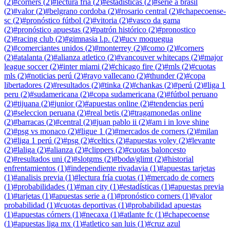
(
2
)
#
córners
(
2
)
#
lectura fría
(
2
)
#
estadisticas
(
2
)
#
serie a brasil
(
2
)
#
valor
(
2
)
#
belgrano cordoba
(
2
)
#
rosario central
(
2
)
#
chapecoense-
sc
(
2
)
#
pronóstico fútbol
(
2
)
#
vitoria
(
2
)
#
vasco da gama
(
2
)
#
pronóstico apuestas
(
2
)
#
patrón histórico
(
2
)
#
pronostico
(
2
)
#
racing club
(
2
)
#
gimnasia l.p.
(
2
)
#
ucv moquegua
(
2
)
#
comerciantes unidos
(
2
)
#
monterrey
(
2
)
#
como
(
2
)
#
corners
(
2
)
#
atalanta
(
2
)
#
alianza atletico
(
2
)
#
vancouver whitecaps
(
2
)
#
major
league soccer
(
2
)
#
inter miami
(
2
)
#
chicago fire
(
2
)
#
mls
(
2
)
#
cuotas
mls
(
2
)
#
noticias perú
(
2
)
#
rayo vallecano
(
2
)
#
thunder
(
2
)
#
copa
libertadores
(
2
)
#
resultados
(
2
)
#
tinka
(
2
)
#
chankas
(
2
)
#
perú
(
2
)
#
liga 1
peru
(
2
)
#
sudamericana
(
2
)
#
copa sudamericana
(
2
)
#
fútbol peruano
(
2
)
#
tijuana
(
2
)
#
junior
(
2
)
#
apuestas online
(
2
)
#
tendencias perú
(
2
)
#
seleccion peruana
(
2
)
#
real betis
(
2
)
#
tragamonedas online
(
2
)
#
barracas
(
2
)
#
central
(
2
)
#
juan pablo ii
(
2
)
#
am i in love shine
(
2
)
#
psg vs monaco
(
2
)
#
ligue 1
(
2
)
#
mercados de corners
(
2
)
#
milan
(
2
)
#
liga 1 perú
(
2
)
#
psg
(
2
)
#
celtics
(
2
)
#
apuestas voley
(
2
)
#
levante
(
2
)
#
laliga
(
2
)
#
alianza
(
2
)
#
clippers
(
2
)
#
cuotas baloncesto
(
2
)
#
resultados uni
(
2
)
#
slotgms
(
2
)
#
bodø/glimt
(
2
)
#
historial
enfrentamientos
(
1
)
#
independiente rivadavia
(
1
)
#
apuestas tarjetas
(
1
)
#
analisis previa
(
1
)
#
lectura fría cuotas
(
1
)
#
mercado de corners
(
1
)
#
probabilidades
(
1
)
#
man city
(
1
)
#
estadísticas
(
1
)
#
apuestas previa
(
1
)
#
tarjetas
(
1
)
#
apuestas serie a
(
1
)
#
pronóstico corners
(
1
)
#
valor
probabilidad
(
1
)
#
cuotas deportivas
(
1
)
#
probabilidad apuestas
(
1
)
#
apuestas córners
(
1
)
#
necaxa
(
1
)
#
atlante fc
(
1
)
#
chapecoense
(
1
)
#
apuestas liga mx
(
1
)
#
atletico san luis
(
1
)
#
cruz azul