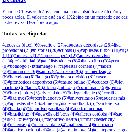
las cuotas
El cruce Chivas vs Juárez tiene una marca histórica de fricción y
pocos goles. El valor no está en el 1X2 sino en un mercado que casi
nadie revisa. Descúbrelo aquí.
Todas las etiquetas
#
apuestas fútbol
(
60
)
#
serie a
(
27
)
#
apuestas deportivas
(
26
)
#
liga
profesional
(
21
)
#
historial
(
20
)
#
cuotas
(
19
)
#
apuestas futbol
(
18
)
#
liga
1
(
15
)
#
apuestas
(
12
)
#
apuestas perú
(
12
)
#
apuestas en vivo
(
11
)
#
probabilidad
(
8
)
#
análisis táctico
(
8
)
#
alianza lima
(
8
)
#
peru
(
8
)
#
botafogo
(
7
)
#
flamengo
(
7
)
#
apuestas corners
(
7
)
#
lakers
(
7
)
#
fluminense
(
6
)
#
santos
(
6
)
#
cruzeiro
(
6
)
#
premier league
(
6
)
#
barcelona
(
6
)
#
la liga
(
6
)
#
primera división
(
6
)
#
cusco
(
6
)
#
pronósticos deportivos
(
6
)
#
casino online
(
6
)
#
ecuabet
(
6
)
#
slot
machine
(
6
)
#
lanus
(
5
)
#
rb bragantino
(
5
)
#
corinthians
(
5
)
#
gremio
(
5
)
#
boca juniors
(
5
)
#
river plate
(
5
)
#
independiente
(
5
)
#
coritiba
(
5
)
#
liga mx
(
5
)
#
sport huancayo
(
5
)
#
universitario
(
5
)
#
apuestas mls
(
5
)
#
apuestas nba
(
5
)
#
shine original soundtrack
(
5
)
#
san lorenzo
(
4
)
#
bahia
(
4
)
#
deportivo garcilaso
(
4
)
#
atletico tucuman
(
4
)
#
brasileirao
(
4
)
#
newells old boys
(
4
)
#
talleres cordoba
(
4
)
#
sao
paulo
(
4
)
#
liverpool
(
4
)
#
deportivo riestra
(
4
)
#
manchester city
(
4
)
#
platense
(
4
)
#
union santa fe
(
4
)
#
palmeiras
(
4
)
#
cienciano
(
4
)
#
atletico nacional
(
4
)
#
nba
(
4
)
#
am i in love
(
4
)
#
champions league