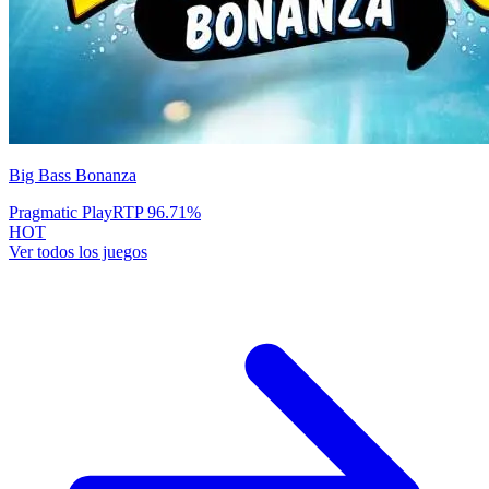
Big Bass Bonanza
Pragmatic Play
RTP
96.71
%
HOT
Ver todos los juegos