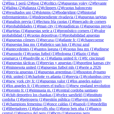
(
2
)
#
liga 1 perú
(
2
)
#
psg
(
2
)
#
celtics
(
2
)
#
apuestas voley
(
2
)
#
levante
(
2
)
#
laliga
(
2
)
#
alianza
(
2
)
#
clippers
(
2
)
#
cuotas baloncesto
(
2
)
#
resultados uni
(
2
)
#
slotgms
(
2
)
#
bodø/glimt
(
2
)
#
historial
enfrentamientos
(
1
)
#
independiente rivadavia
(
1
)
#
apuestas tarjetas
(
1
)
#
analisis previa
(
1
)
#
lectura fría cuotas
(
1
)
#
mercado de corners
(
1
)
#
probabilidades
(
1
)
#
man city
(
1
)
#
estadísticas
(
1
)
#
apuestas previa
(
1
)
#
tarjetas
(
1
)
#
apuestas serie a
(
1
)
#
pronóstico corners
(
1
)
#
valor
probabilidad
(
1
)
#
cuotas deportivas
(
1
)
#
probabilidad apuestas
(
1
)
#
apuestas córners
(
1
)
#
necaxa
(
1
)
#
atlante fc
(
1
)
#
chapecoense
(
1
)
#
apuestas liga mx
(
1
)
#
atletico san luis
(
1
)
#
cruz azul
(
1
)
#
antecedentes
(
1
)
#
santos laguna
(
1
)
#
cuotas liga mx
(
1
)
#
udinese
(
1
)
#
sassuolo
(
1
)
#
cuotas futbol
(
1
)
#
bologna
(
1
)
#
lazio
(
1
)
#
utc
cajamarca
(
1
)
#
nashville sc
(
1
)
#
atlanta united fc
(
1
)
#
fc cincinnati
(
1
)
#
apuestas tácticas
(
1
)
#
previas y apuestas
(
1
)
#
sporting kansas city
(
1
)
#
minnesota united
(
1
)
#
apuestas futbol mls
(
1
)
#
serie a 2026
(
1
)
#
previa apuestas
(
1
)
#
apuestas argentinas
(
1
)
#
houston dynamo
(
1
)
#
dc united
(
1
)
#
charlotte vs atlanta
(
1
)
#
previa
(
1
)
#
columbus crew
(
1
)
#
new york city fc
(
1
)
#
apuestas valor
(
1
)
#
los angeles galaxy
(
1
)
#
los angeles fc
(
1
)
#
corners el trafico
(
1
)
#
new england revolution
(
1
)
#
toronto fc
(
1
)
#
gimnasia m.
(
1
)
#
central cordoba santiago
(
1
)
#
club deportivo los chankas
(
1
)
#
velez sarsfield
(
1
)
#
instituto
cordoba
(
1
)
#
petroperu
(
1
)
#
gestión pública
(
1
)
#
bayern munich
(
1
)
#
champions femenina
(
1
)
#
once caldas
(
1
)
#
napoli
(
1
)
#
medellin
(
1
)
#
libertadores
(
1
)
#
playoffs nba
(
1
)
#
prop bets nba
(
1
)
#
banco
central
(
1
)
#
reserva del peru
(
1
)
#
bcrp
(
1
)
#
apuestas peru