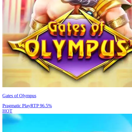
Gates of Olympus
Pragmatic Play
RTP
96.5
%
HOT