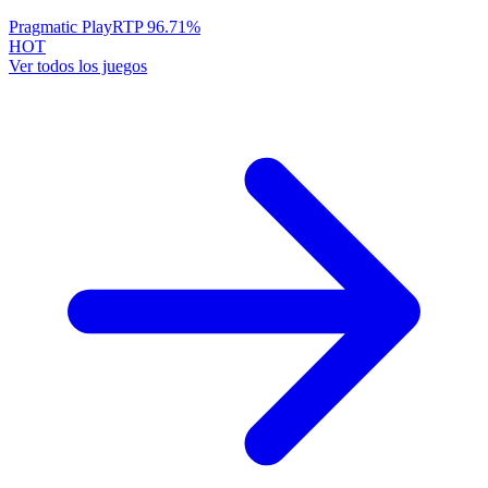
Pragmatic Play
RTP
96.71
%
HOT
Ver todos los juegos