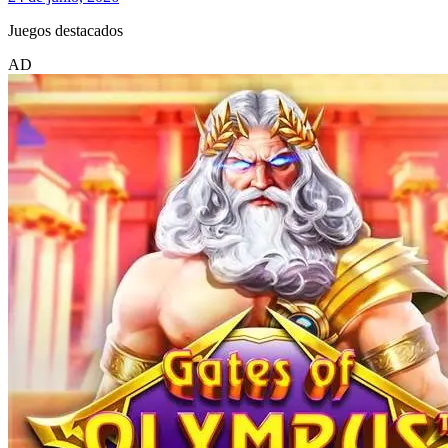
Juegos destacados
AD