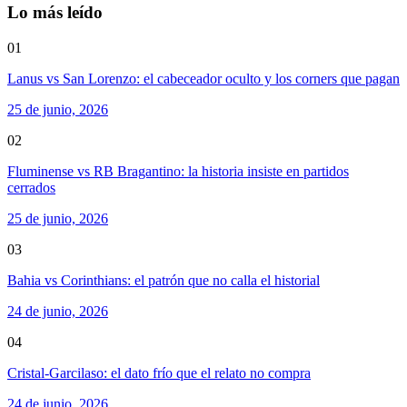
Lo más leído
01
Lanus vs San Lorenzo: el cabeceador oculto y los corners que pagan
25 de junio, 2026
02
Fluminense vs RB Bragantino: la historia insiste en partidos
cerrados
25 de junio, 2026
03
Bahia vs Corinthians: el patrón que no calla el historial
24 de junio, 2026
04
Cristal-Garcilaso: el dato frío que el relato no compra
24 de junio, 2026