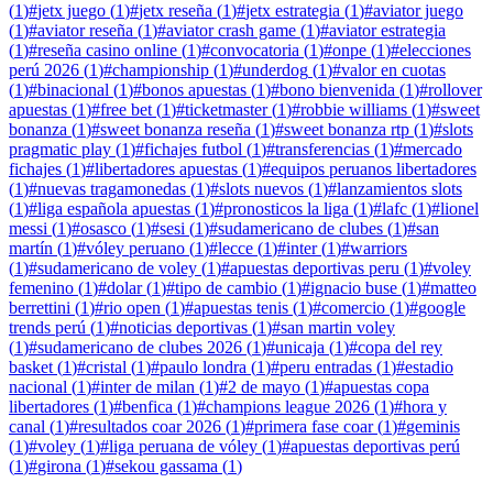
(
1
)
#
jetx juego
(
1
)
#
jetx reseña
(
1
)
#
jetx estrategia
(
1
)
#
aviator juego
(
1
)
#
aviator reseña
(
1
)
#
aviator crash game
(
1
)
#
aviator estrategia
(
1
)
#
reseña casino online
(
1
)
#
convocatoria
(
1
)
#
onpe
(
1
)
#
elecciones
perú 2026
(
1
)
#
championship
(
1
)
#
underdog
(
1
)
#
valor en cuotas
(
1
)
#
binacional
(
1
)
#
bonos apuestas
(
1
)
#
bono bienvenida
(
1
)
#
rollover
apuestas
(
1
)
#
free bet
(
1
)
#
ticketmaster
(
1
)
#
robbie williams
(
1
)
#
sweet
bonanza
(
1
)
#
sweet bonanza reseña
(
1
)
#
sweet bonanza rtp
(
1
)
#
slots
pragmatic play
(
1
)
#
fichajes futbol
(
1
)
#
transferencias
(
1
)
#
mercado
fichajes
(
1
)
#
libertadores apuestas
(
1
)
#
equipos peruanos libertadores
(
1
)
#
nuevas tragamonedas
(
1
)
#
slots nuevos
(
1
)
#
lanzamientos slots
(
1
)
#
liga española apuestas
(
1
)
#
pronosticos la liga
(
1
)
#
lafc
(
1
)
#
lionel
messi
(
1
)
#
osasco
(
1
)
#
sesi
(
1
)
#
sudamericano de clubes
(
1
)
#
san
martín
(
1
)
#
vóley peruano
(
1
)
#
lecce
(
1
)
#
inter
(
1
)
#
warriors
(
1
)
#
sudamericano de voley
(
1
)
#
apuestas deportivas peru
(
1
)
#
voley
femenino
(
1
)
#
dolar
(
1
)
#
tipo de cambio
(
1
)
#
ignacio buse
(
1
)
#
matteo
berrettini
(
1
)
#
rio open
(
1
)
#
apuestas tenis
(
1
)
#
comercio
(
1
)
#
google
trends perú
(
1
)
#
noticias deportivas
(
1
)
#
san martin voley
(
1
)
#
sudamericano de clubes 2026
(
1
)
#
unicaja
(
1
)
#
copa del rey
basket
(
1
)
#
cristal
(
1
)
#
paulo londra
(
1
)
#
peru entradas
(
1
)
#
estadio
nacional
(
1
)
#
inter de milan
(
1
)
#
2 de mayo
(
1
)
#
apuestas copa
libertadores
(
1
)
#
benfica
(
1
)
#
champions league 2026
(
1
)
#
hora y
canal
(
1
)
#
resultados coar 2026
(
1
)
#
primera fase coar
(
1
)
#
geminis
(
1
)
#
voley
(
1
)
#
liga peruana de vóley
(
1
)
#
apuestas deportivas perú
(
1
)
#
girona
(
1
)
#
sekou gassama
(
1
)