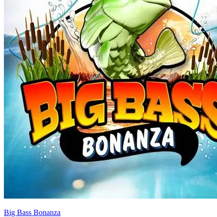
Big Bass Bonanza