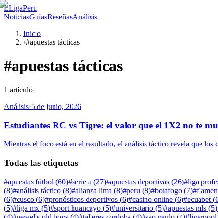
L
LigaPeru
Noticias
Guías
Reseñas
Análisis
Inicio
›
#apuestas tácticas
#
apuestas tácticas
1
artículo
Análisis
·
5 de junio, 2026
Estudiantes RC vs Tigre: el valor que el 1X2 no te mu
Mientras el foco está en el resultado, el análisis táctico revela que l
Todas las etiquetas
#
apuestas fútbol
(
60
)
#
serie a
(
27
)
#
apuestas deportivas
(
26
)
#
liga profe
(
8
)
#
análisis táctico
(
8
)
#
alianza lima
(
8
)
#
peru
(
8
)
#
botafogo
(
7
)
#
flame
(
6
)
#
cusco
(
6
)
#
pronósticos deportivos
(
6
)
#
casino online
(
6
)
#
ecuabet
(
(
5
)
#
liga mx
(
5
)
#
sport huancayo
(
5
)
#
universitario
(
5
)
#
apuestas mls
(
5
)
(
4
)
#
newells old boys
(
4
)
#
talleres cordoba
(
4
)
#
sao paulo
(
4
)
#
liverpool