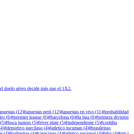
é el duelo aéreo decide más que el 1X2.
apuestas
(
12
)
#
apuestas perú
(
12
)
#
apuestas en vivo
(
11
)
#
probabilidad
iro
(
6
)
#
premier league
(
6
)
#
barcelona
(
6
)
#
la liga
(
6
)
#
primera división
(
5
)
#
boca juniors
(
5
)
#
river plate
(
5
)
#
independiente
(
5
)
#
coritiba
(
4
)
#
deportivo garcilaso
(
4
)
#
atletico tucuman
(
4
)
#
brasileirao
fe
(
4
)
#
palmeiras
(
4
)
#
cienciano
(
4
)
#
atletico nacional
(
4
)
#
nba
(
4
)
#
am i