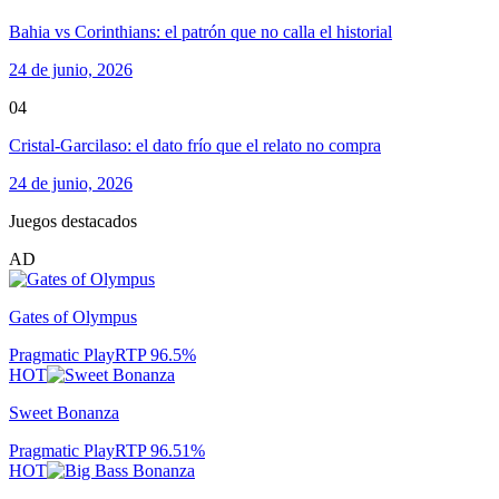
Bahia vs Corinthians: el patrón que no calla el historial
24 de junio, 2026
04
Cristal-Garcilaso: el dato frío que el relato no compra
24 de junio, 2026
Juegos destacados
AD
Gates of Olympus
Pragmatic Play
RTP
96.5
%
HOT
Sweet Bonanza
Pragmatic Play
RTP
96.51
%
HOT