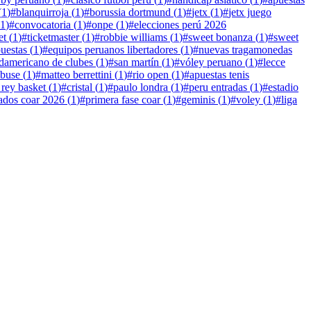
(
1
)
#
blanquirroja
(
1
)
#
borussia dortmund
(
1
)
#
jetx
(
1
)
#
jetx juego
1
)
#
convocatoria
(
1
)
#
onpe
(
1
)
#
elecciones perú 2026
et
(
1
)
#
ticketmaster
(
1
)
#
robbie williams
(
1
)
#
sweet bonanza
(
1
)
#
sweet
puestas
(
1
)
#
equipos peruanos libertadores
(
1
)
#
nuevas tragamonedas
damericano de clubes
(
1
)
#
san martín
(
1
)
#
vóley peruano
(
1
)
#
lecce
 buse
(
1
)
#
matteo berrettini
(
1
)
#
rio open
(
1
)
#
apuestas tenis
 rey basket
(
1
)
#
cristal
(
1
)
#
paulo londra
(
1
)
#
peru entradas
(
1
)
#
estadio
tados coar 2026
(
1
)
#
primera fase coar
(
1
)
#
geminis
(
1
)
#
voley
(
1
)
#
liga