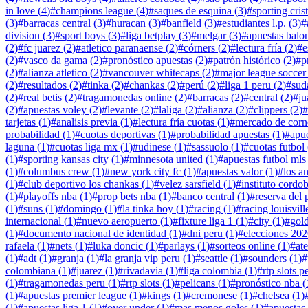
in love
(
4
)
#
champions league
(
4
)
#
saques de esquina
(
3
)
#
sporting crist
(
3
)
#
barracas central
(
3
)
#
huracan
(
3
)
#
banfield
(
3
)
#
estudiantes l.p.
(
3
)
#
division
(
3
)
#
sport boys
(
3
)
#
liga betplay
(
3
)
#
melgar
(
3
)
#
apuestas balo
(
2
)
#
fc juarez
(
2
)
#
atletico paranaense
(
2
)
#
córners
(
2
)
#
lectura fría
(
2
)
#
e
(
2
)
#
vasco da gama
(
2
)
#
pronóstico apuestas
(
2
)
#
patrón histórico
(
2
)
#
p
(
2
)
#
alianza atletico
(
2
)
#
vancouver whitecaps
(
2
)
#
major league soccer
(
2
)
#
resultados
(
2
)
#
tinka
(
2
)
#
chankas
(
2
)
#
perú
(
2
)
#
liga 1 peru
(
2
)
#
sud
(
2
)
#
real betis
(
2
)
#
tragamonedas online
(
2
)
#
barracas
(
2
)
#
central
(
2
)
#
ju
(
2
)
#
apuestas voley
(
2
)
#
levante
(
2
)
#
laliga
(
2
)
#
alianza
(
2
)
#
clippers
(
2
)
#
tarjetas
(
1
)
#
analisis previa
(
1
)
#
lectura fría cuotas
(
1
)
#
mercado de corn
probabilidad
(
1
)
#
cuotas deportivas
(
1
)
#
probabilidad apuestas
(
1
)
#
apue
laguna
(
1
)
#
cuotas liga mx
(
1
)
#
udinese
(
1
)
#
sassuolo
(
1
)
#
cuotas futbol
(
1
)
#
sporting kansas city
(
1
)
#
minnesota united
(
1
)
#
apuestas futbol mls
(
1
)
#
columbus crew
(
1
)
#
new york city fc
(
1
)
#
apuestas valor
(
1
)
#
los a
(
1
)
#
club deportivo los chankas
(
1
)
#
velez sarsfield
(
1
)
#
instituto cordo
(
1
)
#
playoffs nba
(
1
)
#
prop bets nba
(
1
)
#
banco central
(
1
)
#
reserva del 
(
1
)
#
suns
(
1
)
#
domingo
(
1
)
#
la tinka hoy
(
1
)
#
racing
(
1
)
#
racing louisvill
internacional
(
1
)
#
nuevo aeropuerto
(
1
)
#
fixture liga 1
(
1
)
#
city
(
1
)
#
gold
(
1
)
#
documento nacional de identidad
(
1
)
#
dni peru
(
1
)
#
elecciones 20
rafaela
(
1
)
#
nets
(
1
)
#
luka doncic
(
1
)
#
parlays
(
1
)
#
sorteos online
(
1
)
#
at
(
1
)
#
adt
(
1
)
#
granja
(
1
)
#
la granja vip peru
(
1
)
#
seattle
(
1
)
#
sounders
(
1
)
#
colombiana
(
1
)
#
juarez
(
1
)
#
rivadavia
(
1
)
#
liga colombia
(
1
)
#
rtp slots p
(
1
)
#
tragamonedas peru
(
1
)
#
rtp slots
(
1
)
#
pelicans
(
1
)
#
pronóstico nba
(
(
1
)
#
apuestas premier league
(
1
)
#
kings
(
1
)
#
cremonese
(
1
)
#
chelsea
(
1
)
(
1
)
#
apuestas liga 1
(
1
)
#
over under
(
1
)
#
mas menos goles
(
1
)
#
apuestas