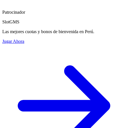
Patrocinador
SlotGMS
Las mejores cuotas y bonos de bienvenida en Perú.
Jugar Ahora