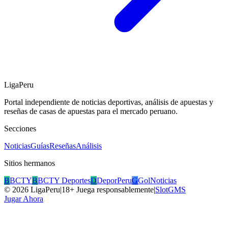
LigaPeru
Portal independiente de noticias deportivas, análisis de apuestas y
reseñas de casas de apuestas para el mercado peruano.
Secciones
Noticias
Guías
Reseñas
Análisis
Sitios hermanos
B
BCTY
B
BCTY Deportes
D
DeporPeru
G
GolNoticias
©
2026
LigaPeru
|
18+ Juega responsablemente
|
SlotGMS
Jugar Ahora