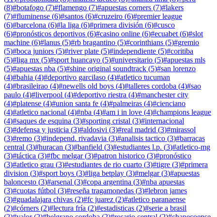
(
8
)
#
botafogo
(
7
)
#
flamengo
(
7
)
#
apuestas corners
(
7
)
#
lakers
(
7
)
#
fluminense
(
6
)
#
santos
(
6
)
#
cruzeiro
(
6
)
#
premier league
(
6
)
#
barcelona
(
6
)
#
la liga
(
6
)
#
primera división
(
6
)
#
cusco
(
6
)
#
pronósticos deportivos
(
6
)
#
casino online
(
6
)
#
ecuabet
(
6
)
#
slot
machine
(
6
)
#
lanus
(
5
)
#
rb bragantino
(
5
)
#
corinthians
(
5
)
#
gremio
(
5
)
#
boca juniors
(
5
)
#
river plate
(
5
)
#
independiente
(
5
)
#
coritiba
(
5
)
#
liga mx
(
5
)
#
sport huancayo
(
5
)
#
universitario
(
5
)
#
apuestas mls
(
5
)
#
apuestas nba
(
5
)
#
shine original soundtrack
(
5
)
#
san lorenzo
(
4
)
#
bahia
(
4
)
#
deportivo garcilaso
(
4
)
#
atletico tucuman
(
4
)
#
brasileirao
(
4
)
#
newells old boys
(
4
)
#
talleres cordoba
(
4
)
#
sao
paulo
(
4
)
#
liverpool
(
4
)
#
deportivo riestra
(
4
)
#
manchester city
(
4
)
#
platense
(
4
)
#
union santa fe
(
4
)
#
palmeiras
(
4
)
#
cienciano
(
4
)
#
atletico nacional
(
4
)
#
nba
(
4
)
#
am i in love
(
4
)
#
champions league
(
4
)
#
saques de esquina
(
3
)
#
sporting cristal
(
3
)
#
internacional
(
3
)
#
defensa y justicia
(
3
)
#
aldosivi
(
3
)
#
real madrid
(
3
)
#
mirassol
(
3
)
#
remo
(
3
)
#
independ. rivadavia
(
3
)
#
analisis tactico
(
3
)
#
barracas
central
(
3
)
#
huracan
(
3
)
#
banfield
(
3
)
#
estudiantes l.p.
(
3
)
#
atletico-mg
(
3
)
#
táctica
(
3
)
#
fbc melgar
(
3
)
#
patron historico
(
3
)
#
pronóstico
(
3
)
#
atletico grau
(
3
)
#
estudiantes de rio cuarto
(
3
)
#
tigre
(
3
)
#
primera
division
(
3
)
#
sport boys
(
3
)
#
liga betplay
(
3
)
#
melgar
(
3
)
#
apuestas
baloncesto
(
3
)
#
arsenal
(
3
)
#
copa argentina
(
3
)
#
nba apuestas
(
3
)
#
cuotas fútbol
(
3
)
#
reseña tragamonedas
(
3
)
#
lebron james
(
3
)
#
guadalajara chivas
(
2
)
#
fc juarez
(
2
)
#
atletico paranaense
(
2
)
#
córners
(
2
)
#
lectura fría
(
2
)
#
estadisticas
(
2
)
#
serie a brasil
(
2
)
#
valor
(
2
)
#
belgrano cordoba
(
2
)
#
rosario central
(
2
)
#
chapecoense-