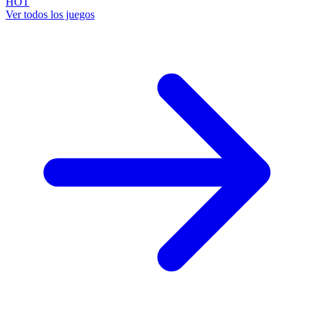
HOT
Ver todos los juegos