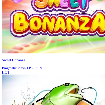
Sweet Bonanza
Pragmatic Play
RTP
96.51
%
HOT