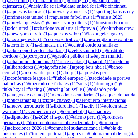
(
1
)
#
sassuolo
(
1
)
#
cuotas futbol
(
1
)
#
bologna
(
1
)
#
lazio
(
1
)
#
utc
cajamarca
(
1
)
#
nashville sc
(
1
)
#
atlanta united fc
(
1
)
#
fc cincinnati
(
1
)
#
apuestas tácticas
(
1
)
#
previas y apuestas
(
1
)
#
sporting kansas city
(
1
)
#
minnesota united
(
1
)
#
apuestas futbol mls
(
1
)
#
serie a 2026
(
1
)
#
previa apuestas
(
1
)
#
apuestas argentinas
(
1
)
#
houston dynamo
(
1
)
#
dc united
(
1
)
#
charlotte vs atlanta
(
1
)
#
previa
(
1
)
#
columbus crew
(
1
)
#
new york city fc
(
1
)
#
apuestas valor
(
1
)
#
los angeles galaxy
(
1
)
#
los angeles fc
(
1
)
#
corners el trafico
(
1
)
#
new england revolution
(
1
)
#
toronto fc
(
1
)
#
gimnasia m.
(
1
)
#
central cordoba santiago
(
1
)
#
club deportivo los chankas
(
1
)
#
velez sarsfield
(
1
)
#
instituto
cordoba
(
1
)
#
petroperu
(
1
)
#
gestión pública
(
1
)
#
bayern munich
(
1
)
#
champions femenina
(
1
)
#
once caldas
(
1
)
#
napoli
(
1
)
#
medellin
(
1
)
#
libertadores
(
1
)
#
playoffs nba
(
1
)
#
prop bets nba
(
1
)
#
banco
central
(
1
)
#
reserva del peru
(
1
)
#
bcrp
(
1
)
#
apuestas peru
(
1
)
#
conference league
(
1
)
#
fútbol europeo
(
1
)
#
sociedade esportiva
palmeiras
(
1
)
#
mercado de fichajes
(
1
)
#
suns
(
1
)
#
domingo
(
1
)
#
la
tinka hoy
(
1
)
#
racing
(
1
)
#
racing louisville
(
1
)
#
orlando pride
(
1
)
#
juegos de casino
(
1
)
#
mercados secundarios
(
1
)
#
saques de banda
(
1
)
#
bucaramanga
(
1
)
#
jorge chavez
(
1
)
#
aeropuerto internacional
(
1
)
#
nuevo aeropuerto
(
1
)
#
fixture liga 1
(
1
)
#
city
(
1
)
#
golden state
warriors
(
1
)
#
stephen curry
(
1
)
#
conmebol
(
1
)
#
senadores
(
1
)
#
diputados
(
1
)
#
2026
(
1
)
#
gol
(
1
)
#
talento peru
(
1
)
#
promesas
peruanas
(
1
)
#
documento nacional de identidad
(
1
)
#
dni peru
(
1
)
#
elecciones 2026
(
1
)
#
conmebol sudamericana
(
1
)
#
tabla de
posiciones
(
1
)
#
torneo apertura
(
1
)
#
tigres
(
1
)
#
internacional de bogota