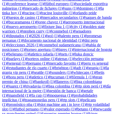
(
1
)
#
conference league
(
1
)
#
fútbol europeo
(
1
)
#
sociedade esportiva
palmeiras
(
1
)
#
mercado de fichajes
(
1
)
#
suns
(
1
)
#
domingo
(
1
)
#
la
tinka hoy
(
1
)
#
racing
(
1
)
#
racing louisville
(
1
)
#
orlando pride
(
1
)
#
juegos de casino
(
1
)
#
mercados secundarios
(
1
)
#
saques de banda
(
1
)
#
bucaramanga
(
1
)
#
jorge chavez
(
1
)
#
aeropuerto internacional
(
1
)
#
nuevo aeropuerto
(
1
)
#
fixture liga 1
(
1
)
#
city
(
1
)
#
golden state
warriors
(
1
)
#
stephen curry
(
1
)
#
conmebol
(
1
)
#
senadores
(
1
)
#
diputados
(
1
)
#
2026
(
1
)
#
gol
(
1
)
#
talento peru
(
1
)
#
promesas
peruanas
(
1
)
#
documento nacional de identidad
(
1
)
#
dni peru
(
1
)
#
elecciones 2026
(
1
)
#
conmebol sudamericana
(
1
)
#
tabla de
posiciones
(
1
)
#
torneo apertura
(
1
)
#
tigres
(
1
)
#
internacional de bogota
(
1
)
#
belgrano
(
1
)
#
atletico rafaela
(
1
)
#
nets
(
1
)
#
luka doncic
(
1
)
#
parlays
(
1
)
#
sorteos online
(
1
)
#
atenas
(
1
)
#
selección peruana
(
1
)
#
senegal
(
1
)
#
peruano
(
1
)
#
mercado favorito
(
1
)
#
peru vs senegal
(
1
)
#
estudiantes de río cuarto
(
1
)
#
brighton
(
1
)
#
adt
(
1
)
#
granja
(
1
)
#
la
granja vip peru
(
1
)
#
seattle
(
1
)
#
sounders
(
1
)
#
whitecaps
(
1
)
#
betis
(
1
)
#
hora peru
(
1
)
#
atletico
(
1
)
#
tucuman
(
1
)
#
fórmula 1
(
1
)
#
gran
premio de china
(
1
)
#
bankroll
(
1
)
#
llaneros
(
1
)
#
liga colombiana
(
1
)
#
juarez
(
1
)
#
rivadavia
(
1
)
#
liga colombia
(
1
)
#
rtp slots perú
(
1
)
#
día
internacional de la mujer
(
1
)
#
gestión de banca
(
1
)
#
getafe
(
1
)
#
mansfield
(
1
)
#
fa cup
(
1
)
#
moquegua
(
1
)
#
probabilidades
implícitas
(
1
)
#
tragamonedas peru
(
1
)
#
rtp slots
(
1
)
#
pelicans
(
1
)
#
pronóstico nba
(
1
)
#
slot machine am i in love
(
1
)
#
rtp volatilidad
slot
(
1
)
#
futbol peruano
(
1
)
#
valor esperado
(
1
)
#
betano
(
1
)
#
newcastle
vs manchester united
(
1
)
#
apuestas premier league
(
1
)
#
kings