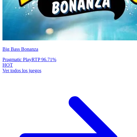
Big Bass Bonanza
Pragmatic Play
RTP
96.71
%
HOT
Ver todos los juegos