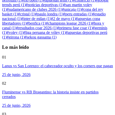
berrettini
(
1
)
#
rio open
(
1
)
#
apuestas tenis
(
1
)
#
comercio
(
1
)
#
google
trends perú
(
1
)
#
noticias deportivas
(
1
)
#
san martin voley
(
1
)
#
sudamericano de clubes 2026
(
1
)
#
unicaja
(
1
)
#
copa del rey
basket
(
1
)
#
cristal
(
1
)
#
paulo londra
(
1
)
#
peru entradas
(
1
)
#
estadio
nacional
(
1
)
#
inter de milan
(
1
)
#
2 de mayo
(
1
)
#
apuestas copa
libertadores
(
1
)
#
benfica
(
1
)
#
champions league 2026
(
1
)
#
hora y
canal
(
1
)
#
resultados coar 2026
(
1
)
#
primera fase coar
(
1
)
#
geminis
(
1
)
#
voley
(
1
)
#
liga peruana de vóley
(
1
)
#
apuestas deportivas perú
(
1
)
#
girona
(
1
)
#
sekou gassama
(
1
)
Lo más leído
01
Lanus vs San Lorenzo: el cabeceador oculto y los corners que pagan
25 de junio, 2026
02
Fluminense vs RB Bragantino: la historia insiste en partidos
cerrados
25 de junio, 2026
03