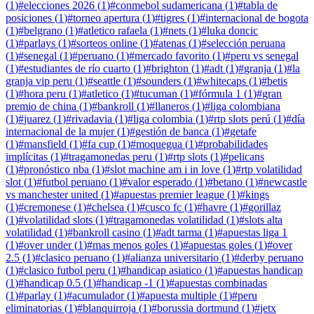
(
1
)
#
elecciones 2026
(
1
)
#
conmebol sudamericana
(
1
)
#
tabla de
posiciones
(
1
)
#
torneo apertura
(
1
)
#
tigres
(
1
)
#
internacional de bogota
(
1
)
#
belgrano
(
1
)
#
atletico rafaela
(
1
)
#
nets
(
1
)
#
luka doncic
(
1
)
#
parlays
(
1
)
#
sorteos online
(
1
)
#
atenas
(
1
)
#
selección peruana
(
1
)
#
senegal
(
1
)
#
peruano
(
1
)
#
mercado favorito
(
1
)
#
peru vs senegal
(
1
)
#
estudiantes de río cuarto
(
1
)
#
brighton
(
1
)
#
adt
(
1
)
#
granja
(
1
)
#
la
granja vip peru
(
1
)
#
seattle
(
1
)
#
sounders
(
1
)
#
whitecaps
(
1
)
#
betis
(
1
)
#
hora peru
(
1
)
#
atletico
(
1
)
#
tucuman
(
1
)
#
fórmula 1
(
1
)
#
gran
premio de china
(
1
)
#
bankroll
(
1
)
#
llaneros
(
1
)
#
liga colombiana
(
1
)
#
juarez
(
1
)
#
rivadavia
(
1
)
#
liga colombia
(
1
)
#
rtp slots perú
(
1
)
#
día
internacional de la mujer
(
1
)
#
gestión de banca
(
1
)
#
getafe
(
1
)
#
mansfield
(
1
)
#
fa cup
(
1
)
#
moquegua
(
1
)
#
probabilidades
implícitas
(
1
)
#
tragamonedas peru
(
1
)
#
rtp slots
(
1
)
#
pelicans
(
1
)
#
pronóstico nba
(
1
)
#
slot machine am i in love
(
1
)
#
rtp volatilidad
slot
(
1
)
#
futbol peruano
(
1
)
#
valor esperado
(
1
)
#
betano
(
1
)
#
newcastle
vs manchester united
(
1
)
#
apuestas premier league
(
1
)
#
kings
(
1
)
#
cremonese
(
1
)
#
chelsea
(
1
)
#
cusco fc
(
1
)
#
havre
(
1
)
#
gorillaz
(
1
)
#
volatilidad slots
(
1
)
#
tragamonedas volatilidad
(
1
)
#
slots alta
volatilidad
(
1
)
#
bankroll casino
(
1
)
#
adt tarma
(
1
)
#
apuestas liga 1
(
1
)
#
over under
(
1
)
#
mas menos goles
(
1
)
#
apuestas goles
(
1
)
#
over
2.5
(
1
)
#
clasico peruano
(
1
)
#
alianza universitario
(
1
)
#
derby peruano
(
1
)
#
clasico futbol peru
(
1
)
#
handicap asiatico
(
1
)
#
apuestas handicap
(
1
)
#
handicap 0.5
(
1
)
#
handicap -1
(
1
)
#
apuestas combinadas
(
1
)
#
parlay
(
1
)
#
acumulador
(
1
)
#
apuesta multiple
(
1
)
#
peru
eliminatorias
(
1
)
#
blanquirroja
(
1
)
#
borussia dortmund
(
1
)
#
jetx