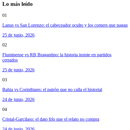
Lo más leído
01
Lanus vs San Lorenzo: el cabeceador oculto y los corners que pagan
25 de junio, 2026
02
Fluminense vs RB Bragantino: la historia insiste en partidos
cerrados
25 de junio, 2026
03
Bahia vs Corinthians: el patrón que no calla el historial
24 de junio, 2026
04
Cristal-Garcilaso: el dato frío que el relato no compra
24 de junio, 2026