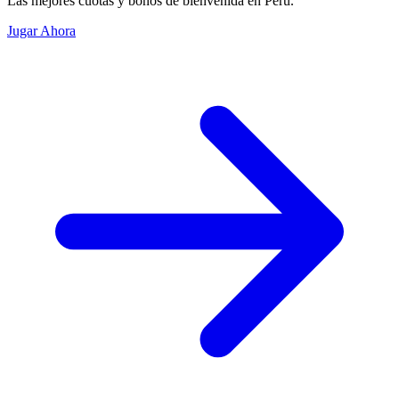
Las mejores cuotas y bonos de bienvenida en Perú.
Jugar Ahora