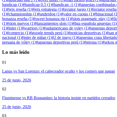
handicap
(
1
)
#
handicap 0.5
(
1
)
#
handicap -1
(
1
)
#
apuestas combinadas
(
1
)
#
jetx reseña
(
1
)
#
jetx estrategia
(
1
)
#
aviator juego
(
1
)
#
aviator reseña
(
1
)
#
championship
(
1
)
#
underdog
(
1
)
#
valor en cuotas
(
1
)
#
binacional
(
bonanza reseña
(
1
)
#
sweet bonanza rtp
(
1
)
#
slots pragmatic play
(
1
)
#
fi
(
1
)
#
slots nuevos
(
1
)
#
lanzamientos slots
(
1
)
#
liga española apuestas
(
1
)
(
1
)
#
inter
(
1
)
#
warriors
(
1
)
#
sudamericano de voley
(
1
)
#
apuestas deport
(
1
)
#
comercio
(
1
)
#
google trends perú
(
1
)
#
noticias deportivas
(
1
)
#
san 
nacional
(
1
)
#
inter de milan
(
1
)
#
2 de mayo
(
1
)
#
apuestas copa libertad
peruana de vóley
(
1
)
#
apuestas deportivas perú
(
1
)
#
girona
(
1
)
#
sekou 
Lo más leído
01
Lanus vs San Lorenzo: el cabeceador oculto y los corners que pagan
25 de junio, 2026
02
Fluminense vs RB Bragantino: la historia insiste en partidos cerrados
25 de junio, 2026
03