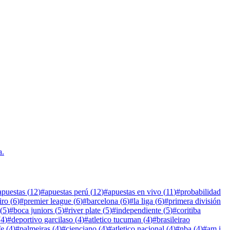
a.
apuestas
(
12
)
#
apuestas perú
(
12
)
#
apuestas en vivo
(
11
)
#
probabilidad
iro
(
6
)
#
premier league
(
6
)
#
barcelona
(
6
)
#
la liga
(
6
)
#
primera división
(
5
)
#
boca juniors
(
5
)
#
river plate
(
5
)
#
independiente
(
5
)
#
coritiba
(
4
)
#
deportivo garcilaso
(
4
)
#
atletico tucuman
(
4
)
#
brasileirao
fe
(
4
)
#
palmeiras
(
4
)
#
cienciano
(
4
)
#
atletico nacional
(
4
)
#
nba
(
4
)
#
am i