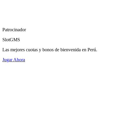
Patrocinador
SlotGMS
Las mejores cuotas y bonos de bienvenida en Perú.
Jugar Ahora