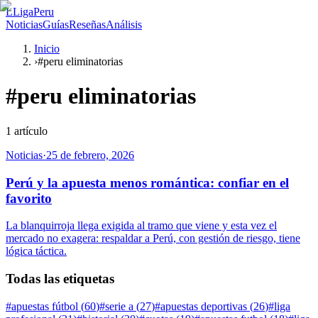
L
LigaPeru
Noticias
Guías
Reseñas
Análisis
Inicio
›
#peru eliminatorias
#
peru eliminatorias
1
artículo
Noticias
·
25 de febrero, 2026
Perú y la apuesta menos romántica: confiar en el
favorito
La blanquirroja llega exigida al tramo que viene y esta vez el
mercado no exagera: respaldar a Perú, con gestión de riesgo, tiene
lógica táctica.
Todas las etiquetas
#
apuestas fútbol
(
60
)
#
serie a
(
27
)
#
apuestas deportivas
(
26
)
#
liga