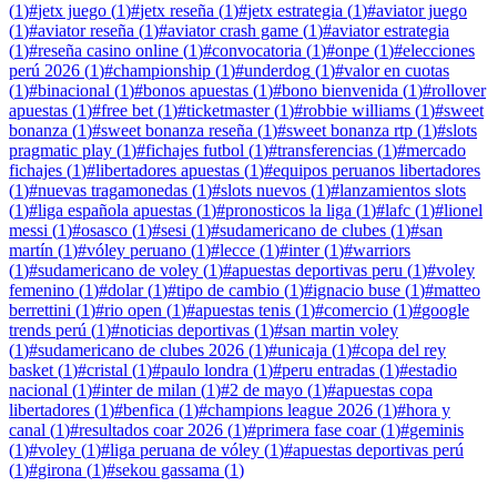
(
1
)
#
jetx juego
(
1
)
#
jetx reseña
(
1
)
#
jetx estrategia
(
1
)
#
aviator juego
(
1
)
#
aviator reseña
(
1
)
#
aviator crash game
(
1
)
#
aviator estrategia
(
1
)
#
reseña casino online
(
1
)
#
convocatoria
(
1
)
#
onpe
(
1
)
#
elecciones
perú 2026
(
1
)
#
championship
(
1
)
#
underdog
(
1
)
#
valor en cuotas
(
1
)
#
binacional
(
1
)
#
bonos apuestas
(
1
)
#
bono bienvenida
(
1
)
#
rollover
apuestas
(
1
)
#
free bet
(
1
)
#
ticketmaster
(
1
)
#
robbie williams
(
1
)
#
sweet
bonanza
(
1
)
#
sweet bonanza reseña
(
1
)
#
sweet bonanza rtp
(
1
)
#
slots
pragmatic play
(
1
)
#
fichajes futbol
(
1
)
#
transferencias
(
1
)
#
mercado
fichajes
(
1
)
#
libertadores apuestas
(
1
)
#
equipos peruanos libertadores
(
1
)
#
nuevas tragamonedas
(
1
)
#
slots nuevos
(
1
)
#
lanzamientos slots
(
1
)
#
liga española apuestas
(
1
)
#
pronosticos la liga
(
1
)
#
lafc
(
1
)
#
lionel
messi
(
1
)
#
osasco
(
1
)
#
sesi
(
1
)
#
sudamericano de clubes
(
1
)
#
san
martín
(
1
)
#
vóley peruano
(
1
)
#
lecce
(
1
)
#
inter
(
1
)
#
warriors
(
1
)
#
sudamericano de voley
(
1
)
#
apuestas deportivas peru
(
1
)
#
voley
femenino
(
1
)
#
dolar
(
1
)
#
tipo de cambio
(
1
)
#
ignacio buse
(
1
)
#
matteo
berrettini
(
1
)
#
rio open
(
1
)
#
apuestas tenis
(
1
)
#
comercio
(
1
)
#
google
trends perú
(
1
)
#
noticias deportivas
(
1
)
#
san martin voley
(
1
)
#
sudamericano de clubes 2026
(
1
)
#
unicaja
(
1
)
#
copa del rey
basket
(
1
)
#
cristal
(
1
)
#
paulo londra
(
1
)
#
peru entradas
(
1
)
#
estadio
nacional
(
1
)
#
inter de milan
(
1
)
#
2 de mayo
(
1
)
#
apuestas copa
libertadores
(
1
)
#
benfica
(
1
)
#
champions league 2026
(
1
)
#
hora y
canal
(
1
)
#
resultados coar 2026
(
1
)
#
primera fase coar
(
1
)
#
geminis
(
1
)
#
voley
(
1
)
#
liga peruana de vóley
(
1
)
#
apuestas deportivas perú
(
1
)
#
girona
(
1
)
#
sekou gassama
(
1
)