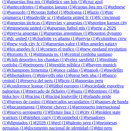
(
1
)
#
apuestas liga mx
(
1
)
#
atletico san luis
(
1
)
#
cruz azul
(
1
)
#
antecedentes
(
1
)
#
santos laguna
(
1
)
#
cuotas liga mx
(
1
)
#
udinese
(
1
)
#
sassuolo
(
1
)
#
cuotas futbol
(
1
)
#
bologna
(
1
)
#
lazio
(
1
)
#
utc
cajamarca
(
1
)
#
nashville sc
(
1
)
#
atlanta united fc
(
1
)
#
fc cincinnati
(
1
)
#
apuestas tácticas
(
1
)
#
previas y apuestas
(
1
)
#
sporting kansas city
(
1
)
#
minnesota united
(
1
)
#
apuestas futbol mls
(
1
)
#
serie a 2026
(
1
)
#
previa apuestas
(
1
)
#
apuestas argentinas
(
1
)
#
houston dynamo
(
1
)
#
dc united
(
1
)
#
charlotte vs atlanta
(
1
)
#
previa
(
1
)
#
columbus crew
(
1
)
#
new york city fc
(
1
)
#
apuestas valor
(
1
)
#
los angeles galaxy
(
1
)
#
los angeles fc
(
1
)
#
corners el trafico
(
1
)
#
new england revolution
(
1
)
#
toronto fc
(
1
)
#
gimnasia m.
(
1
)
#
central cordoba santiago
(
1
)
#
club deportivo los chankas
(
1
)
#
velez sarsfield
(
1
)
#
instituto
cordoba
(
1
)
#
petroperu
(
1
)
#
gestión pública
(
1
)
#
bayern munich
(
1
)
#
champions femenina
(
1
)
#
once caldas
(
1
)
#
napoli
(
1
)
#
medellin
(
1
)
#
libertadores
(
1
)
#
playoffs nba
(
1
)
#
prop bets nba
(
1
)
#
banco
central
(
1
)
#
reserva del peru
(
1
)
#
bcrp
(
1
)
#
apuestas peru
(
1
)
#
conference league
(
1
)
#
fútbol europeo
(
1
)
#
sociedade esportiva
palmeiras
(
1
)
#
mercado de fichajes
(
1
)
#
suns
(
1
)
#
domingo
(
1
)
#
la
tinka hoy
(
1
)
#
racing
(
1
)
#
racing louisville
(
1
)
#
orlando pride
(
1
)
#
juegos de casino
(
1
)
#
mercados secundarios
(
1
)
#
saques de banda
(
1
)
#
bucaramanga
(
1
)
#
jorge chavez
(
1
)
#
aeropuerto internacional
(
1
)
#
nuevo aeropuerto
(
1
)
#
fixture liga 1
(
1
)
#
city
(
1
)
#
golden state
warriors
(
1
)
#
stephen curry
(
1
)
#
conmebol
(
1
)
#
senadores
(
1
)
#
diputados
(
1
)
#
2026
(
1
)
#
gol
(
1
)
#
talento peru
(
1
)
#
promesas
peruanas
(
1
)
#
documento nacional de identidad
(
1
)
#
dni peru