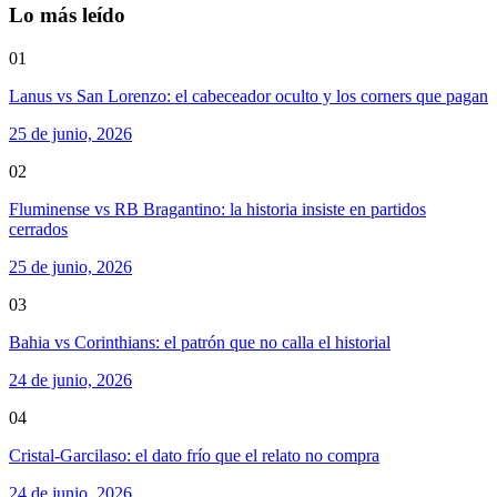
Lo más leído
01
Lanus vs San Lorenzo: el cabeceador oculto y los corners que pagan
25 de junio, 2026
02
Fluminense vs RB Bragantino: la historia insiste en partidos
cerrados
25 de junio, 2026
03
Bahia vs Corinthians: el patrón que no calla el historial
24 de junio, 2026
04
Cristal-Garcilaso: el dato frío que el relato no compra
24 de junio, 2026