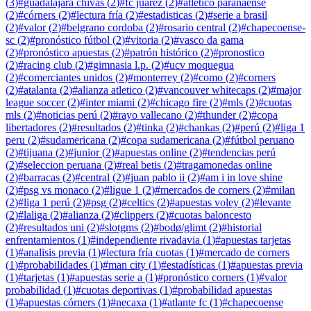
(
3
)
#
guadalajara chivas
(
2
)
#
fc juarez
(
2
)
#
atletico paranaense
(
2
)
#
córners
(
2
)
#
lectura fría
(
2
)
#
estadisticas
(
2
)
#
serie a brasil
(
2
)
#
valor
(
2
)
#
belgrano cordoba
(
2
)
#
rosario central
(
2
)
#
chapecoense-
sc
(
2
)
#
pronóstico fútbol
(
2
)
#
vitoria
(
2
)
#
vasco da gama
(
2
)
#
pronóstico apuestas
(
2
)
#
patrón histórico
(
2
)
#
pronostico
(
2
)
#
racing club
(
2
)
#
gimnasia l.p.
(
2
)
#
ucv moquegua
(
2
)
#
comerciantes unidos
(
2
)
#
monterrey
(
2
)
#
como
(
2
)
#
corners
(
2
)
#
atalanta
(
2
)
#
alianza atletico
(
2
)
#
vancouver whitecaps
(
2
)
#
major
league soccer
(
2
)
#
inter miami
(
2
)
#
chicago fire
(
2
)
#
mls
(
2
)
#
cuotas
mls
(
2
)
#
noticias perú
(
2
)
#
rayo vallecano
(
2
)
#
thunder
(
2
)
#
copa
libertadores
(
2
)
#
resultados
(
2
)
#
tinka
(
2
)
#
chankas
(
2
)
#
perú
(
2
)
#
liga 1
peru
(
2
)
#
sudamericana
(
2
)
#
copa sudamericana
(
2
)
#
fútbol peruano
(
2
)
#
tijuana
(
2
)
#
junior
(
2
)
#
apuestas online
(
2
)
#
tendencias perú
(
2
)
#
seleccion peruana
(
2
)
#
real betis
(
2
)
#
tragamonedas online
(
2
)
#
barracas
(
2
)
#
central
(
2
)
#
juan pablo ii
(
2
)
#
am i in love shine
(
2
)
#
psg vs monaco
(
2
)
#
ligue 1
(
2
)
#
mercados de corners
(
2
)
#
milan
(
2
)
#
liga 1 perú
(
2
)
#
psg
(
2
)
#
celtics
(
2
)
#
apuestas voley
(
2
)
#
levante
(
2
)
#
laliga
(
2
)
#
alianza
(
2
)
#
clippers
(
2
)
#
cuotas baloncesto
(
2
)
#
resultados uni
(
2
)
#
slotgms
(
2
)
#
bodø/glimt
(
2
)
#
historial
enfrentamientos
(
1
)
#
independiente rivadavia
(
1
)
#
apuestas tarjetas
(
1
)
#
analisis previa
(
1
)
#
lectura fría cuotas
(
1
)
#
mercado de corners
(
1
)
#
probabilidades
(
1
)
#
man city
(
1
)
#
estadísticas
(
1
)
#
apuestas previa
(
1
)
#
tarjetas
(
1
)
#
apuestas serie a
(
1
)
#
pronóstico corners
(
1
)
#
valor
probabilidad
(
1
)
#
cuotas deportivas
(
1
)
#
probabilidad apuestas
(
1
)
#
apuestas córners
(
1
)
#
necaxa
(
1
)
#
atlante fc
(
1
)
#
chapecoense