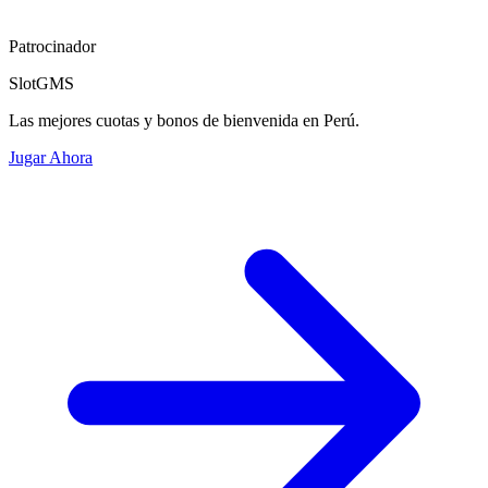
Patrocinador
SlotGMS
Las mejores cuotas y bonos de bienvenida en Perú.
Jugar Ahora