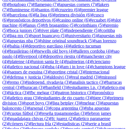
(
8
)
#
botafogo
(
7
)
#
flamengo
(
7
)
#
apuestas corners
(
7
)
#
lakers
(
7
)
#
fluminense
(
6
)
#
santos
(
6
)
#
cruzeiro
(
6
)
#
premier league
(
6
)
#
barcelona
(
6
)
#
la liga
(
6
)
#
primera división
(
6
)
#
cusco
(
6
)
#
pronósticos deportivos
(
6
)
#
casino online
(
6
)
#
ecuabet
(
6
)
#
slot
machine
(
6
)
#
lanus
(
5
)
#
rb bragantino
(
5
)
#
corinthians
(
5
)
#
gremio
(
5
)
#
boca juniors
(
5
)
#
river plate
(
5
)
#
independiente
(
5
)
#
coritiba
(
5
)
#
liga mx
(
5
)
#
sport huancayo
(
5
)
#
universitario
(
5
)
#
apuestas mls
(
5
)
#
apuestas nba
(
5
)
#
shine original soundtrack
(
5
)
#
san lorenzo
(
4
)
#
bahia
(
4
)
#
deportivo garcilaso
(
4
)
#
atletico tucuman
(
4
)
#
brasileirao
(
4
)
#
newells old boys
(
4
)
#
talleres cordoba
(
4
)
#
sao
paulo
(
4
)
#
liverpool
(
4
)
#
deportivo riestra
(
4
)
#
manchester city
(
4
)
#
platense
(
4
)
#
union santa fe
(
4
)
#
palmeiras
(
4
)
#
cienciano
(
4
)
#
atletico nacional
(
4
)
#
nba
(
4
)
#
am i in love
(
4
)
#
champions league
(
4
)
#
saques de esquina
(
3
)
#
sporting cristal
(
3
)
#
internacional
(
3
)
#
defensa y justicia
(
3
)
#
aldosivi
(
3
)
#
real madrid
(
3
)
#
mirassol
(
3
)
#
remo
(
3
)
#
independ. rivadavia
(
3
)
#
analisis tactico
(
3
)
#
barracas
central
(
3
)
#
huracan
(
3
)
#
banfield
(
3
)
#
estudiantes l.p.
(
3
)
#
atletico-mg
(
3
)
#
táctica
(
3
)
#
fbc melgar
(
3
)
#
patron historico
(
3
)
#
pronóstico
(
3
)
#
atletico grau
(
3
)
#
estudiantes de rio cuarto
(
3
)
#
tigre
(
3
)
#
primera
division
(
3
)
#
sport boys
(
3
)
#
liga betplay
(
3
)
#
melgar
(
3
)
#
apuestas
baloncesto
(
3
)
#
arsenal
(
3
)
#
copa argentina
(
3
)
#
nba apuestas
(
3
)
#
cuotas fútbol
(
3
)
#
reseña tragamonedas
(
3
)
#
lebron james
(
3
)
#
guadalajara chivas
(
2
)
#
fc juarez
(
2
)
#
atletico paranaense
(
2
)
#
córners
(
2
)
#
lectura fría
(
2
)
#
estadisticas
(
2
)
#
serie a brasil
(
2
)
#
valor
(
2
)
#
belgrano cordoba
(
2
)
#
rosario central
(
2
)
#
chapecoense-