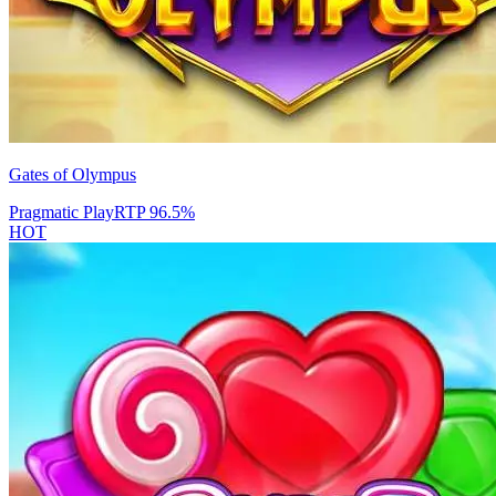
Gates of Olympus
Pragmatic Play
RTP
96.5
%
HOT