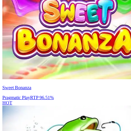
Sweet Bonanza
Pragmatic Play
RTP
96.51
%
HOT