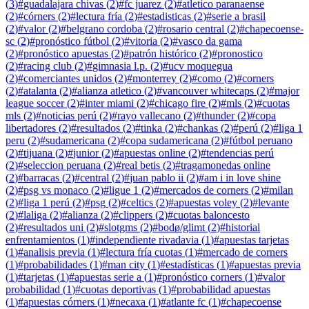
(
3
)
#
guadalajara chivas
(
2
)
#
fc juarez
(
2
)
#
atletico paranaense
(
2
)
#
córners
(
2
)
#
lectura fría
(
2
)
#
estadisticas
(
2
)
#
serie a brasil
(
2
)
#
valor
(
2
)
#
belgrano cordoba
(
2
)
#
rosario central
(
2
)
#
chapecoense-
sc
(
2
)
#
pronóstico fútbol
(
2
)
#
vitoria
(
2
)
#
vasco da gama
(
2
)
#
pronóstico apuestas
(
2
)
#
patrón histórico
(
2
)
#
pronostico
(
2
)
#
racing club
(
2
)
#
gimnasia l.p.
(
2
)
#
ucv moquegua
(
2
)
#
comerciantes unidos
(
2
)
#
monterrey
(
2
)
#
como
(
2
)
#
corners
(
2
)
#
atalanta
(
2
)
#
alianza atletico
(
2
)
#
vancouver whitecaps
(
2
)
#
major
league soccer
(
2
)
#
inter miami
(
2
)
#
chicago fire
(
2
)
#
mls
(
2
)
#
cuotas
mls
(
2
)
#
noticias perú
(
2
)
#
rayo vallecano
(
2
)
#
thunder
(
2
)
#
copa
libertadores
(
2
)
#
resultados
(
2
)
#
tinka
(
2
)
#
chankas
(
2
)
#
perú
(
2
)
#
liga 1
peru
(
2
)
#
sudamericana
(
2
)
#
copa sudamericana
(
2
)
#
fútbol peruano
(
2
)
#
tijuana
(
2
)
#
junior
(
2
)
#
apuestas online
(
2
)
#
tendencias perú
(
2
)
#
seleccion peruana
(
2
)
#
real betis
(
2
)
#
tragamonedas online
(
2
)
#
barracas
(
2
)
#
central
(
2
)
#
juan pablo ii
(
2
)
#
am i in love shine
(
2
)
#
psg vs monaco
(
2
)
#
ligue 1
(
2
)
#
mercados de corners
(
2
)
#
milan
(
2
)
#
liga 1 perú
(
2
)
#
psg
(
2
)
#
celtics
(
2
)
#
apuestas voley
(
2
)
#
levante
(
2
)
#
laliga
(
2
)
#
alianza
(
2
)
#
clippers
(
2
)
#
cuotas baloncesto
(
2
)
#
resultados uni
(
2
)
#
slotgms
(
2
)
#
bodø/glimt
(
2
)
#
historial
enfrentamientos
(
1
)
#
independiente rivadavia
(
1
)
#
apuestas tarjetas
(
1
)
#
analisis previa
(
1
)
#
lectura fría cuotas
(
1
)
#
mercado de corners
(
1
)
#
probabilidades
(
1
)
#
man city
(
1
)
#
estadísticas
(
1
)
#
apuestas previa
(
1
)
#
tarjetas
(
1
)
#
apuestas serie a
(
1
)
#
pronóstico corners
(
1
)
#
valor
probabilidad
(
1
)
#
cuotas deportivas
(
1
)
#
probabilidad apuestas
(
1
)
#
apuestas córners
(
1
)
#
necaxa
(
1
)
#
atlante fc
(
1
)
#
chapecoense