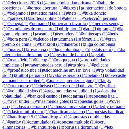
(
1
)
#
elecciones 2026
(
1
)
#
conmebol sudamericana
(
1
)
#
tabla de
posiciones
(
1
)
#
torneo apertura
(
1
)
#
tigres
(
1
)
#
internacional de bogota
(
1
)
#
belgrano
(
1
)
#
atletico rafaela
(
1
)
#
nets
(
1
)
#
luka doncic
(
1
)
#
parlays
(
1
)
#
sorteos online
(
1
)
#
atenas
(
1
)
#
selección peruana
(
1
)
#
senegal
(
1
)
#
peruano
(
1
)
#
mercado favorito
(
1
)
#
peru vs senegal
(
1
)
#
estudiantes de río cuarto
(
1
)
#
brighton
(
1
)
#
adt
(
1
)
#
granja
(
1
)
#
la
granja vip peru
(
1
)
#
seattle
(
1
)
#
sounders
(
1
)
#
whitecaps
(
1
)
#
betis
(
1
)
#
hora peru
(
1
)
#
atletico
(
1
)
#
tucuman
(
1
)
#
fórmula 1
(
1
)
#
gran
premio de china
(
1
)
#
bankroll
(
1
)
#
llaneros
(
1
)
#
liga colombiana
(
1
)
#
juarez
(
1
)
#
rivadavia
(
1
)
#
liga colombia
(
1
)
#
rtp slots perú
(
1
)
#
día
internacional de la mujer
(
1
)
#
gestión de banca
(
1
)
#
getafe
(
1
)
#
mansfield
(
1
)
#
fa cup
(
1
)
#
moquegua
(
1
)
#
probabilidades
implícitas
(
1
)
#
tragamonedas peru
(
1
)
#
rtp slots
(
1
)
#
pelicans
(
1
)
#
pronóstico nba
(
1
)
#
slot machine am i in love
(
1
)
#
rtp volatilidad
slot
(
1
)
#
futbol peruano
(
1
)
#
valor esperado
(
1
)
#
betano
(
1
)
#
newcastle
vs manchester united
(
1
)
#
apuestas premier league
(
1
)
#
kings
(
1
)
#
cremonese
(
1
)
#
chelsea
(
1
)
#
cusco fc
(
1
)
#
havre
(
1
)
#
gorillaz
(
1
)
#
volatilidad slots
(
1
)
#
tragamonedas volatilidad
(
1
)
#
slots alta
volatilidad
(
1
)
#
bankroll casino
(
1
)
#
adt tarma
(
1
)
#
apuestas liga 1
(
1
)
#
over under
(
1
)
#
mas menos goles
(
1
)
#
apuestas goles
(
1
)
#
over
2.5
(
1
)
#
clasico peruano
(
1
)
#
alianza universitario
(
1
)
#
derby peruano
(
1
)
#
clasico futbol peru
(
1
)
#
handicap asiatico
(
1
)
#
apuestas handicap
(
1
)
#
handicap 0.5
(
1
)
#
handicap -1
(
1
)
#
apuestas combinadas
(
1
)
#
parlay
(
1
)
#
acumulador
(
1
)
#
apuesta multiple
(
1
)
#
peru
eliminatorias
(
1
)
#
blanquirroja
(
1
)
#
borussia dortmund
(
1
)
#
jetx