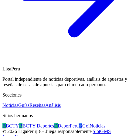
LigaPeru
Portal independiente de noticias deportivas, análisis de apuestas y
reseñas de casas de apuestas para el mercado peruano.
Secciones
Noticias
Guías
Reseñas
Análisis
Sitios hermanos
B
BCTY
B
BCTY Deportes
D
DeporPeru
G
GolNoticias
©
2026
LigaPeru
|
18+ Juega responsablemente
|
SlotGMS