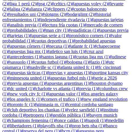
(
2
)
#
liga 1 perú
(
2
)
#
psg
(
2
)
#
celtics
(
2
)
#
apuestas voley
(
2
)
#
levante
(
2
)
#
laliga
(
2
)
#
alianza
(
2
)
#
clippers
(
2
)
#
cuotas baloncesto
(
2
)
#
resultados uni
(
2
)
#
slotgms
(
2
)
#
bodø/glimt
(
2
)
#
historial
enfrentamientos
(
1
)
#
independiente rivadavia
(
1
)
#
apuestas tarjetas
(
1
)
#
analisis previa
(
1
)
#
lectura fría cuotas
(
1
)
#
mercado de corners
(
1
)
#
probabilidades
(
1
)
#
man city
(
1
)
#
estadísticas
(
1
)
#
apuestas previa
(
1
)
#
tarjetas
(
1
)
#
apuestas serie a
(
1
)
#
pronóstico corners
(
1
)
#
valor
probabilidad
(
1
)
#
cuotas deportivas
(
1
)
#
probabilidad apuestas
(
1
)
#
apuestas córners
(
1
)
#
necaxa
(
1
)
#
atlante fc
(
1
)
#
chapecoense
(
1
)
#
apuestas liga mx
(
1
)
#
atletico san luis
(
1
)
#
cruz azul
(
1
)
#
antecedentes
(
1
)
#
santos laguna
(
1
)
#
cuotas liga mx
(
1
)
#
udinese
(
1
)
#
sassuolo
(
1
)
#
cuotas futbol
(
1
)
#
bologna
(
1
)
#
lazio
(
1
)
#
utc
cajamarca
(
1
)
#
nashville sc
(
1
)
#
atlanta united fc
(
1
)
#
fc cincinnati
(
1
)
#
apuestas tácticas
(
1
)
#
previas y apuestas
(
1
)
#
sporting kansas city
(
1
)
#
minnesota united
(
1
)
#
apuestas futbol mls
(
1
)
#
serie a 2026
(
1
)
#
previa apuestas
(
1
)
#
apuestas argentinas
(
1
)
#
houston dynamo
(
1
)
#
dc united
(
1
)
#
charlotte vs atlanta
(
1
)
#
previa
(
1
)
#
columbus crew
(
1
)
#
new york city fc
(
1
)
#
apuestas valor
(
1
)
#
los angeles galaxy
(
1
)
#
los angeles fc
(
1
)
#
corners el trafico
(
1
)
#
new england revolution
(
1
)
#
toronto fc
(
1
)
#
gimnasia m.
(
1
)
#
central cordoba santiago
(
1
)
#
club deportivo los chankas
(
1
)
#
velez sarsfield
(
1
)
#
instituto
cordoba
(
1
)
#
petroperu
(
1
)
#
gestión pública
(
1
)
#
bayern munich
(
1
)
#
champions femenina
(
1
)
#
once caldas
(
1
)
#
napoli
(
1
)
#
medellin
(
1
)
#
libertadores
(
1
)
#
playoffs nba
(
1
)
#
prop bets nba
(
1
)
#
banco
central
(
1
)
#
reserva del peru
(
1
)
#
bcrp
(
1
)
#
apuestas peru