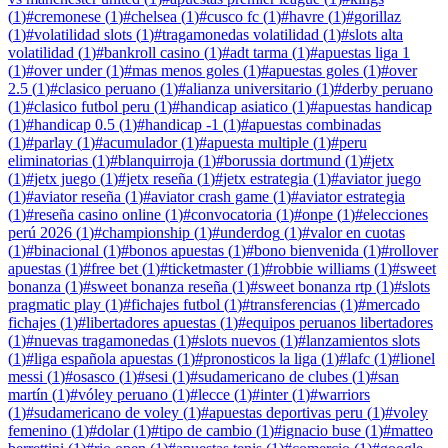
(
1
)
#
cremonese
(
1
)
#
chelsea
(
1
)
#
cusco fc
(
1
)
#
havre
(
1
)
#
gorillaz
(
1
)
#
volatilidad slots
(
1
)
#
tragamonedas volatilidad
(
1
)
#
slots alta
volatilidad
(
1
)
#
bankroll casino
(
1
)
#
adt tarma
(
1
)
#
apuestas liga 1
(
1
)
#
over under
(
1
)
#
mas menos goles
(
1
)
#
apuestas goles
(
1
)
#
over
2.5
(
1
)
#
clasico peruano
(
1
)
#
alianza universitario
(
1
)
#
derby peruano
(
1
)
#
clasico futbol peru
(
1
)
#
handicap asiatico
(
1
)
#
apuestas handicap
(
1
)
#
handicap 0.5
(
1
)
#
handicap -1
(
1
)
#
apuestas combinadas
(
1
)
#
parlay
(
1
)
#
acumulador
(
1
)
#
apuesta multiple
(
1
)
#
peru
eliminatorias
(
1
)
#
blanquirroja
(
1
)
#
borussia dortmund
(
1
)
#
jetx
(
1
)
#
jetx juego
(
1
)
#
jetx reseña
(
1
)
#
jetx estrategia
(
1
)
#
aviator juego
(
1
)
#
aviator reseña
(
1
)
#
aviator crash game
(
1
)
#
aviator estrategia
(
1
)
#
reseña casino online
(
1
)
#
convocatoria
(
1
)
#
onpe
(
1
)
#
elecciones
perú 2026
(
1
)
#
championship
(
1
)
#
underdog
(
1
)
#
valor en cuotas
(
1
)
#
binacional
(
1
)
#
bonos apuestas
(
1
)
#
bono bienvenida
(
1
)
#
rollover
apuestas
(
1
)
#
free bet
(
1
)
#
ticketmaster
(
1
)
#
robbie williams
(
1
)
#
sweet
bonanza
(
1
)
#
sweet bonanza reseña
(
1
)
#
sweet bonanza rtp
(
1
)
#
slots
pragmatic play
(
1
)
#
fichajes futbol
(
1
)
#
transferencias
(
1
)
#
mercado
fichajes
(
1
)
#
libertadores apuestas
(
1
)
#
equipos peruanos libertadores
(
1
)
#
nuevas tragamonedas
(
1
)
#
slots nuevos
(
1
)
#
lanzamientos slots
(
1
)
#
liga española apuestas
(
1
)
#
pronosticos la liga
(
1
)
#
lafc
(
1
)
#
lionel
messi
(
1
)
#
osasco
(
1
)
#
sesi
(
1
)
#
sudamericano de clubes
(
1
)
#
san
martín
(
1
)
#
vóley peruano
(
1
)
#
lecce
(
1
)
#
inter
(
1
)
#
warriors
(
1
)
#
sudamericano de voley
(
1
)
#
apuestas deportivas peru
(
1
)
#
voley
femenino
(
1
)
#
dolar
(
1
)
#
tipo de cambio
(
1
)
#
ignacio buse
(
1
)
#
matteo