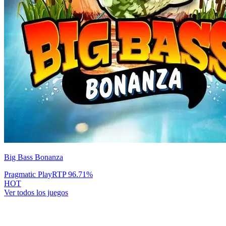
Big Bass Bonanza
Pragmatic Play
RTP
96.71
%
HOT
Ver todos los juegos