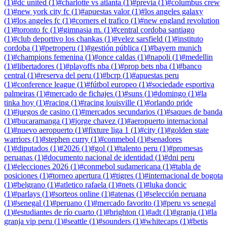
(
1
)
#
dc united
(
1
)
#
charlotte vs atlanta
(
1
)
#
previa
(
1
)
#
columbus crew
(
1
)
#
new york city fc
(
1
)
#
apuestas valor
(
1
)
#
los angeles galaxy
(
1
)
#
los angeles fc
(
1
)
#
corners el trafico
(
1
)
#
new england revolution
(
1
)
#
toronto fc
(
1
)
#
gimnasia m.
(
1
)
#
central cordoba santiago
(
1
)
#
club deportivo los chankas
(
1
)
#
velez sarsfield
(
1
)
#
instituto
cordoba
(
1
)
#
petroperu
(
1
)
#
gestión pública
(
1
)
#
bayern munich
(
1
)
#
champions femenina
(
1
)
#
once caldas
(
1
)
#
napoli
(
1
)
#
medellin
(
1
)
#
libertadores
(
1
)
#
playoffs nba
(
1
)
#
prop bets nba
(
1
)
#
banco
central
(
1
)
#
reserva del peru
(
1
)
#
bcrp
(
1
)
#
apuestas peru
(
1
)
#
conference league
(
1
)
#
fútbol europeo
(
1
)
#
sociedade esportiva
palmeiras
(
1
)
#
mercado de fichajes
(
1
)
#
suns
(
1
)
#
domingo
(
1
)
#
la
tinka hoy
(
1
)
#
racing
(
1
)
#
racing louisville
(
1
)
#
orlando pride
(
1
)
#
juegos de casino
(
1
)
#
mercados secundarios
(
1
)
#
saques de banda
(
1
)
#
bucaramanga
(
1
)
#
jorge chavez
(
1
)
#
aeropuerto internacional
(
1
)
#
nuevo aeropuerto
(
1
)
#
fixture liga 1
(
1
)
#
city
(
1
)
#
golden state
warriors
(
1
)
#
stephen curry
(
1
)
#
conmebol
(
1
)
#
senadores
(
1
)
#
diputados
(
1
)
#
2026
(
1
)
#
gol
(
1
)
#
talento peru
(
1
)
#
promesas
peruanas
(
1
)
#
documento nacional de identidad
(
1
)
#
dni peru
(
1
)
#
elecciones 2026
(
1
)
#
conmebol sudamericana
(
1
)
#
tabla de
posiciones
(
1
)
#
torneo apertura
(
1
)
#
tigres
(
1
)
#
internacional de bogota
(
1
)
#
belgrano
(
1
)
#
atletico rafaela
(
1
)
#
nets
(
1
)
#
luka doncic
(
1
)
#
parlays
(
1
)
#
sorteos online
(
1
)
#
atenas
(
1
)
#
selección peruana
(
1
)
#
senegal
(
1
)
#
peruano
(
1
)
#
mercado favorito
(
1
)
#
peru vs senegal
(
1
)
#
estudiantes de río cuarto
(
1
)
#
brighton
(
1
)
#
adt
(
1
)
#
granja
(
1
)
#
la
granja vip peru
(
1
)
#
seattle
(
1
)
#
sounders
(
1
)
#
whitecaps
(
1
)
#
betis