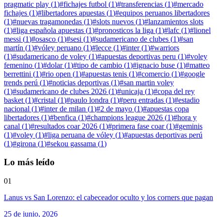
pragmatic play
(
1
)
#
fichajes futbol
(
1
)
#
transferencias
(
1
)
#
mercado
fichajes
(
1
)
#
libertadores apuestas
(
1
)
#
equipos peruanos libertadores
(
1
)
#
nuevas tragamonedas
(
1
)
#
slots nuevos
(
1
)
#
lanzamientos slots
(
1
)
#
liga española apuestas
(
1
)
#
pronosticos la liga
(
1
)
#
lafc
(
1
)
#
lionel
messi
(
1
)
#
osasco
(
1
)
#
sesi
(
1
)
#
sudamericano de clubes
(
1
)
#
san
martín
(
1
)
#
vóley peruano
(
1
)
#
lecce
(
1
)
#
inter
(
1
)
#
warriors
(
1
)
#
sudamericano de voley
(
1
)
#
apuestas deportivas peru
(
1
)
#
voley
femenino
(
1
)
#
dolar
(
1
)
#
tipo de cambio
(
1
)
#
ignacio buse
(
1
)
#
matteo
berrettini
(
1
)
#
rio open
(
1
)
#
apuestas tenis
(
1
)
#
comercio
(
1
)
#
google
trends perú
(
1
)
#
noticias deportivas
(
1
)
#
san martin voley
(
1
)
#
sudamericano de clubes 2026
(
1
)
#
unicaja
(
1
)
#
copa del rey
basket
(
1
)
#
cristal
(
1
)
#
paulo londra
(
1
)
#
peru entradas
(
1
)
#
estadio
nacional
(
1
)
#
inter de milan
(
1
)
#
2 de mayo
(
1
)
#
apuestas copa
libertadores
(
1
)
#
benfica
(
1
)
#
champions league 2026
(
1
)
#
hora y
canal
(
1
)
#
resultados coar 2026
(
1
)
#
primera fase coar
(
1
)
#
geminis
(
1
)
#
voley
(
1
)
#
liga peruana de vóley
(
1
)
#
apuestas deportivas perú
(
1
)
#
girona
(
1
)
#
sekou gassama
(
1
)
Lo más leído
01
Lanus vs San Lorenzo: el cabeceador oculto y los corners que pagan
25 de junio, 2026