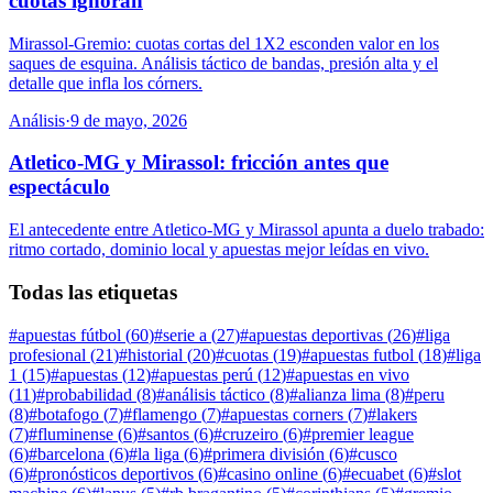
cuotas ignoran
Mirassol-Gremio: cuotas cortas del 1X2 esconden valor en los
saques de esquina. Análisis táctico de bandas, presión alta y el
detalle que infla los córners.
Análisis
·
9 de mayo, 2026
Atletico-MG y Mirassol: fricción antes que
espectáculo
El antecedente entre Atletico-MG y Mirassol apunta a duelo trabado:
ritmo cortado, dominio local y apuestas mejor leídas en vivo.
Todas las etiquetas
#
apuestas fútbol
(
60
)
#
serie a
(
27
)
#
apuestas deportivas
(
26
)
#
liga
profesional
(
21
)
#
historial
(
20
)
#
cuotas
(
19
)
#
apuestas futbol
(
18
)
#
liga
1
(
15
)
#
apuestas
(
12
)
#
apuestas perú
(
12
)
#
apuestas en vivo
(
11
)
#
probabilidad
(
8
)
#
análisis táctico
(
8
)
#
alianza lima
(
8
)
#
peru
(
8
)
#
botafogo
(
7
)
#
flamengo
(
7
)
#
apuestas corners
(
7
)
#
lakers
(
7
)
#
fluminense
(
6
)
#
santos
(
6
)
#
cruzeiro
(
6
)
#
premier league
(
6
)
#
barcelona
(
6
)
#
la liga
(
6
)
#
primera división
(
6
)
#
cusco
(
6
)
#
pronósticos deportivos
(
6
)
#
casino online
(
6
)
#
ecuabet
(
6
)
#
slot