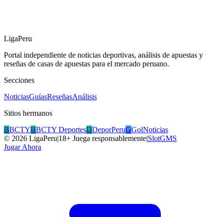
LigaPeru
Portal independiente de noticias deportivas, análisis de apuestas y
reseñas de casas de apuestas para el mercado peruano.
Secciones
Noticias
Guías
Reseñas
Análisis
Sitios hermanos
B
BCTY
B
BCTY Deportes
D
DeporPeru
G
GolNoticias
©
2026
LigaPeru
|
18+ Juega responsablemente
|
SlotGMS
Jugar Ahora