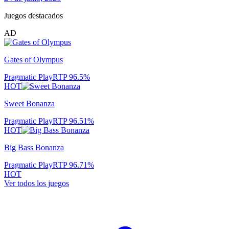
Juegos destacados
AD
Gates of Olympus
Pragmatic Play
RTP
96.5
%
HOT
Sweet Bonanza
Pragmatic Play
RTP
96.51
%
HOT
Big Bass Bonanza
Pragmatic Play
RTP
96.71
%
HOT
Ver todos los juegos