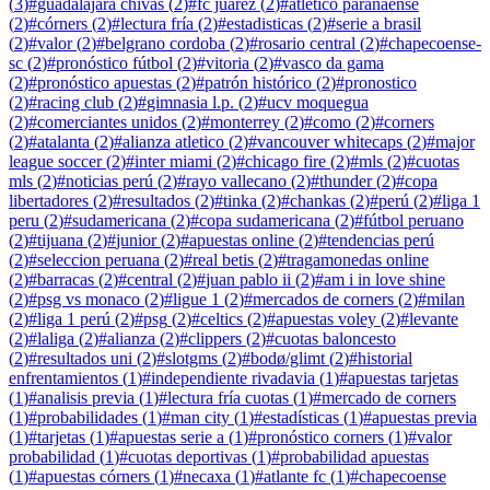
(
3
)
#
guadalajara chivas
(
2
)
#
fc juarez
(
2
)
#
atletico paranaense
(
2
)
#
córners
(
2
)
#
lectura fría
(
2
)
#
estadisticas
(
2
)
#
serie a brasil
(
2
)
#
valor
(
2
)
#
belgrano cordoba
(
2
)
#
rosario central
(
2
)
#
chapecoense-
sc
(
2
)
#
pronóstico fútbol
(
2
)
#
vitoria
(
2
)
#
vasco da gama
(
2
)
#
pronóstico apuestas
(
2
)
#
patrón histórico
(
2
)
#
pronostico
(
2
)
#
racing club
(
2
)
#
gimnasia l.p.
(
2
)
#
ucv moquegua
(
2
)
#
comerciantes unidos
(
2
)
#
monterrey
(
2
)
#
como
(
2
)
#
corners
(
2
)
#
atalanta
(
2
)
#
alianza atletico
(
2
)
#
vancouver whitecaps
(
2
)
#
major
league soccer
(
2
)
#
inter miami
(
2
)
#
chicago fire
(
2
)
#
mls
(
2
)
#
cuotas
mls
(
2
)
#
noticias perú
(
2
)
#
rayo vallecano
(
2
)
#
thunder
(
2
)
#
copa
libertadores
(
2
)
#
resultados
(
2
)
#
tinka
(
2
)
#
chankas
(
2
)
#
perú
(
2
)
#
liga 1
peru
(
2
)
#
sudamericana
(
2
)
#
copa sudamericana
(
2
)
#
fútbol peruano
(
2
)
#
tijuana
(
2
)
#
junior
(
2
)
#
apuestas online
(
2
)
#
tendencias perú
(
2
)
#
seleccion peruana
(
2
)
#
real betis
(
2
)
#
tragamonedas online
(
2
)
#
barracas
(
2
)
#
central
(
2
)
#
juan pablo ii
(
2
)
#
am i in love shine
(
2
)
#
psg vs monaco
(
2
)
#
ligue 1
(
2
)
#
mercados de corners
(
2
)
#
milan
(
2
)
#
liga 1 perú
(
2
)
#
psg
(
2
)
#
celtics
(
2
)
#
apuestas voley
(
2
)
#
levante
(
2
)
#
laliga
(
2
)
#
alianza
(
2
)
#
clippers
(
2
)
#
cuotas baloncesto
(
2
)
#
resultados uni
(
2
)
#
slotgms
(
2
)
#
bodø/glimt
(
2
)
#
historial
enfrentamientos
(
1
)
#
independiente rivadavia
(
1
)
#
apuestas tarjetas
(
1
)
#
analisis previa
(
1
)
#
lectura fría cuotas
(
1
)
#
mercado de corners
(
1
)
#
probabilidades
(
1
)
#
man city
(
1
)
#
estadísticas
(
1
)
#
apuestas previa
(
1
)
#
tarjetas
(
1
)
#
apuestas serie a
(
1
)
#
pronóstico corners
(
1
)
#
valor
probabilidad
(
1
)
#
cuotas deportivas
(
1
)
#
probabilidad apuestas
(
1
)
#
apuestas córners
(
1
)
#
necaxa
(
1
)
#
atlante fc
(
1
)
#
chapecoense