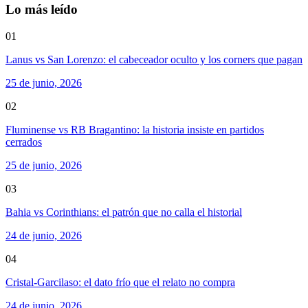
Lo más leído
01
Lanus vs San Lorenzo: el cabeceador oculto y los corners que pagan
25 de junio, 2026
02
Fluminense vs RB Bragantino: la historia insiste en partidos
cerrados
25 de junio, 2026
03
Bahia vs Corinthians: el patrón que no calla el historial
24 de junio, 2026
04
Cristal-Garcilaso: el dato frío que el relato no compra
24 de junio, 2026