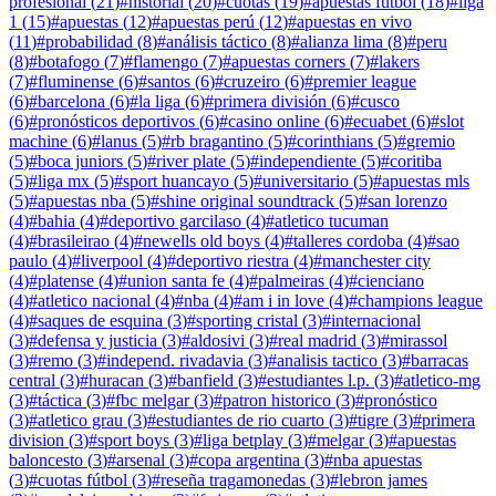
profesional
(
21
)
#
historial
(
20
)
#
cuotas
(
19
)
#
apuestas futbol
(
18
)
#
liga
1
(
15
)
#
apuestas
(
12
)
#
apuestas perú
(
12
)
#
apuestas en vivo
(
11
)
#
probabilidad
(
8
)
#
análisis táctico
(
8
)
#
alianza lima
(
8
)
#
peru
(
8
)
#
botafogo
(
7
)
#
flamengo
(
7
)
#
apuestas corners
(
7
)
#
lakers
(
7
)
#
fluminense
(
6
)
#
santos
(
6
)
#
cruzeiro
(
6
)
#
premier league
(
6
)
#
barcelona
(
6
)
#
la liga
(
6
)
#
primera división
(
6
)
#
cusco
(
6
)
#
pronósticos deportivos
(
6
)
#
casino online
(
6
)
#
ecuabet
(
6
)
#
slot
machine
(
6
)
#
lanus
(
5
)
#
rb bragantino
(
5
)
#
corinthians
(
5
)
#
gremio
(
5
)
#
boca juniors
(
5
)
#
river plate
(
5
)
#
independiente
(
5
)
#
coritiba
(
5
)
#
liga mx
(
5
)
#
sport huancayo
(
5
)
#
universitario
(
5
)
#
apuestas mls
(
5
)
#
apuestas nba
(
5
)
#
shine original soundtrack
(
5
)
#
san lorenzo
(
4
)
#
bahia
(
4
)
#
deportivo garcilaso
(
4
)
#
atletico tucuman
(
4
)
#
brasileirao
(
4
)
#
newells old boys
(
4
)
#
talleres cordoba
(
4
)
#
sao
paulo
(
4
)
#
liverpool
(
4
)
#
deportivo riestra
(
4
)
#
manchester city
(
4
)
#
platense
(
4
)
#
union santa fe
(
4
)
#
palmeiras
(
4
)
#
cienciano
(
4
)
#
atletico nacional
(
4
)
#
nba
(
4
)
#
am i in love
(
4
)
#
champions league
(
4
)
#
saques de esquina
(
3
)
#
sporting cristal
(
3
)
#
internacional
(
3
)
#
defensa y justicia
(
3
)
#
aldosivi
(
3
)
#
real madrid
(
3
)
#
mirassol
(
3
)
#
remo
(
3
)
#
independ. rivadavia
(
3
)
#
analisis tactico
(
3
)
#
barracas
central
(
3
)
#
huracan
(
3
)
#
banfield
(
3
)
#
estudiantes l.p.
(
3
)
#
atletico-mg
(
3
)
#
táctica
(
3
)
#
fbc melgar
(
3
)
#
patron historico
(
3
)
#
pronóstico
(
3
)
#
atletico grau
(
3
)
#
estudiantes de rio cuarto
(
3
)
#
tigre
(
3
)
#
primera
division
(
3
)
#
sport boys
(
3
)
#
liga betplay
(
3
)
#
melgar
(
3
)
#
apuestas
baloncesto
(
3
)
#
arsenal
(
3
)
#
copa argentina
(
3
)
#
nba apuestas
(
3
)
#
cuotas fútbol
(
3
)
#
reseña tragamonedas
(
3
)
#
lebron james