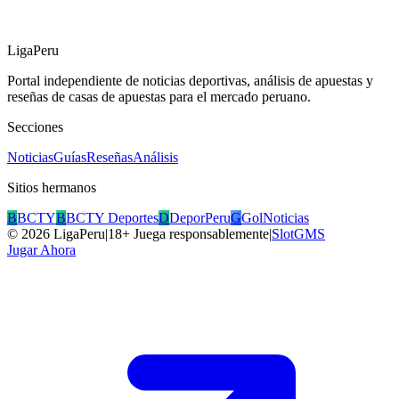
LigaPeru
Portal independiente de noticias deportivas, análisis de apuestas y
reseñas de casas de apuestas para el mercado peruano.
Secciones
Noticias
Guías
Reseñas
Análisis
Sitios hermanos
B
BCTY
B
BCTY Deportes
D
DeporPeru
G
GolNoticias
©
2026
LigaPeru
|
18+ Juega responsablemente
|
SlotGMS
Jugar Ahora