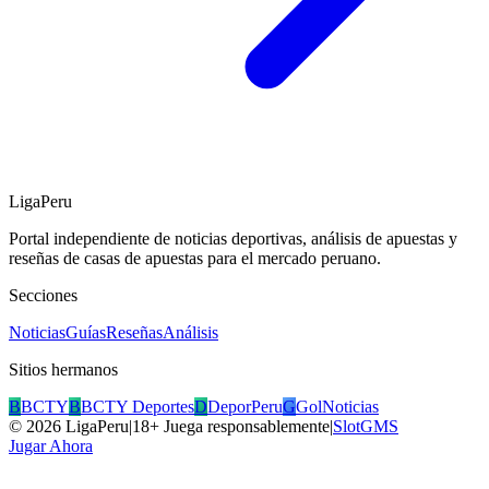
LigaPeru
Portal independiente de noticias deportivas, análisis de apuestas y
reseñas de casas de apuestas para el mercado peruano.
Secciones
Noticias
Guías
Reseñas
Análisis
Sitios hermanos
B
BCTY
B
BCTY Deportes
D
DeporPeru
G
GolNoticias
©
2026
LigaPeru
|
18+ Juega responsablemente
|
SlotGMS
Jugar Ahora