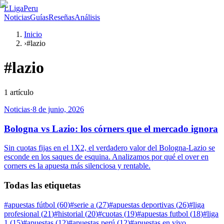
L
LigaPeru
Noticias
Guías
Reseñas
Análisis
Inicio
›
#lazio
#
lazio
1
artículo
Noticias
·
8 de junio, 2026
Bologna vs Lazio: los córners que el mercado ignora
Sin cuotas fijas en el 1X2, el verdadero valor del Bologna-Lazio se
esconde en los saques de esquina. Analizamos por qué el over en
corners es la apuesta más silenciosa y rentable.
Todas las etiquetas
#
apuestas fútbol
(
60
)
#
serie a
(
27
)
#
apuestas deportivas
(
26
)
#
liga
profesional
(
21
)
#
historial
(
20
)
#
cuotas
(
19
)
#
apuestas futbol
(
18
)
#
liga
1
(
15
)
#
apuestas
(
12
)
#
apuestas perú
(
12
)
#
apuestas en vivo