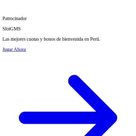
Patrocinador
SlotGMS
Las mejores cuotas y bonos de bienvenida en Perú.
Jugar Ahora