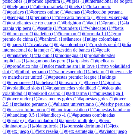
posiciones
(
1
)
#
torneo apertura
(
1
)
#
tigres
(
1
)
#
internacional de bogota
(
1
)
#
belgrano
(
1
)
#
atletico rafaela
(
1
)
#
nets
(
1
)
#
luka doncic
(
1
)
#
parlays
(
1
)
#
sorteos online
(
1
)
#
atenas
(
1
)
#
selección peruana
(
1
)
#
senegal
(
1
)
#
peruano
(
1
)
#
mercado favorito
(
1
)
#
peru vs senegal
(
1
)
#
estudiantes de río cuarto
(
1
)
#
brighton
(
1
)
#
adt
(
1
)
#
granja
(
1
)
#
la
granja vip peru
(
1
)
#
seattle
(
1
)
#
sounders
(
1
)
#
whitecaps
(
1
)
#
betis
(
1
)
#
hora peru
(
1
)
#
atletico
(
1
)
#
tucuman
(
1
)
#
fórmula 1
(
1
)
#
gran
premio de china
(
1
)
#
bankroll
(
1
)
#
llaneros
(
1
)
#
liga colombiana
(
1
)
#
juarez
(
1
)
#
rivadavia
(
1
)
#
liga colombia
(
1
)
#
rtp slots perú
(
1
)
#
día
internacional de la mujer
(
1
)
#
gestión de banca
(
1
)
#
getafe
(
1
)
#
mansfield
(
1
)
#
fa cup
(
1
)
#
moquegua
(
1
)
#
probabilidades
implícitas
(
1
)
#
tragamonedas peru
(
1
)
#
rtp slots
(
1
)
#
pelicans
(
1
)
#
pronóstico nba
(
1
)
#
slot machine am i in love
(
1
)
#
rtp volatilidad
slot
(
1
)
#
futbol peruano
(
1
)
#
valor esperado
(
1
)
#
betano
(
1
)
#
newcastle
vs manchester united
(
1
)
#
apuestas premier league
(
1
)
#
kings
(
1
)
#
cremonese
(
1
)
#
chelsea
(
1
)
#
cusco fc
(
1
)
#
havre
(
1
)
#
gorillaz
(
1
)
#
volatilidad slots
(
1
)
#
tragamonedas volatilidad
(
1
)
#
slots alta
volatilidad
(
1
)
#
bankroll casino
(
1
)
#
adt tarma
(
1
)
#
apuestas liga 1
(
1
)
#
over under
(
1
)
#
mas menos goles
(
1
)
#
apuestas goles
(
1
)
#
over
2.5
(
1
)
#
clasico peruano
(
1
)
#
alianza universitario
(
1
)
#
derby peruano
(
1
)
#
clasico futbol peru
(
1
)
#
handicap asiatico
(
1
)
#
apuestas handicap
(
1
)
#
handicap 0.5
(
1
)
#
handicap -1
(
1
)
#
apuestas combinadas
(
1
)
#
parlay
(
1
)
#
acumulador
(
1
)
#
apuesta multiple
(
1
)
#
peru
eliminatorias
(
1
)
#
blanquirroja
(
1
)
#
borussia dortmund
(
1
)
#
jetx
(
1
)
#
jetx juego
(
1
)
#
jetx reseña
(
1
)
#
jetx estrategia
(
1
)
#
aviator juego