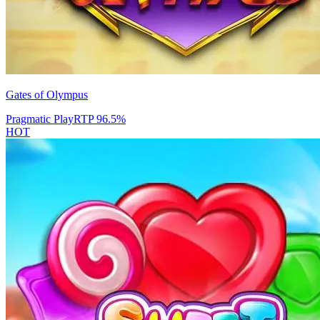
Gates of Olympus
Pragmatic Play
RTP
96.5
%
HOT