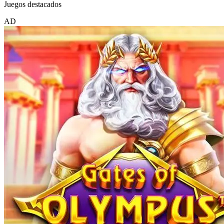
Juegos destacados
AD