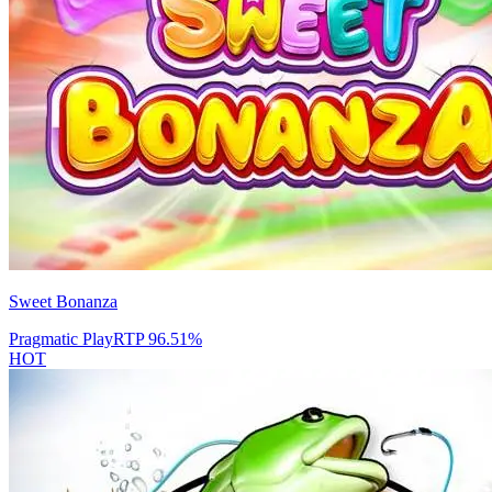
Sweet Bonanza
Pragmatic Play
RTP
96.51
%
HOT