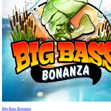
Big Bass Bonanza