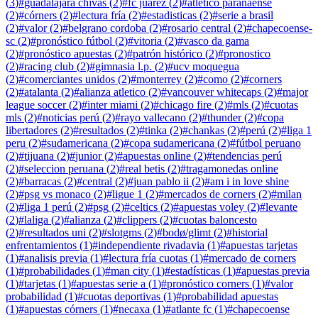
(
3
)
#
guadalajara chivas
(
2
)
#
fc juarez
(
2
)
#
atletico paranaense
(
2
)
#
córners
(
2
)
#
lectura fría
(
2
)
#
estadisticas
(
2
)
#
serie a brasil
(
2
)
#
valor
(
2
)
#
belgrano cordoba
(
2
)
#
rosario central
(
2
)
#
chapecoense-
sc
(
2
)
#
pronóstico fútbol
(
2
)
#
vitoria
(
2
)
#
vasco da gama
(
2
)
#
pronóstico apuestas
(
2
)
#
patrón histórico
(
2
)
#
pronostico
(
2
)
#
racing club
(
2
)
#
gimnasia l.p.
(
2
)
#
ucv moquegua
(
2
)
#
comerciantes unidos
(
2
)
#
monterrey
(
2
)
#
como
(
2
)
#
corners
(
2
)
#
atalanta
(
2
)
#
alianza atletico
(
2
)
#
vancouver whitecaps
(
2
)
#
major
league soccer
(
2
)
#
inter miami
(
2
)
#
chicago fire
(
2
)
#
mls
(
2
)
#
cuotas
mls
(
2
)
#
noticias perú
(
2
)
#
rayo vallecano
(
2
)
#
thunder
(
2
)
#
copa
libertadores
(
2
)
#
resultados
(
2
)
#
tinka
(
2
)
#
chankas
(
2
)
#
perú
(
2
)
#
liga 1
peru
(
2
)
#
sudamericana
(
2
)
#
copa sudamericana
(
2
)
#
fútbol peruano
(
2
)
#
tijuana
(
2
)
#
junior
(
2
)
#
apuestas online
(
2
)
#
tendencias perú
(
2
)
#
seleccion peruana
(
2
)
#
real betis
(
2
)
#
tragamonedas online
(
2
)
#
barracas
(
2
)
#
central
(
2
)
#
juan pablo ii
(
2
)
#
am i in love shine
(
2
)
#
psg vs monaco
(
2
)
#
ligue 1
(
2
)
#
mercados de corners
(
2
)
#
milan
(
2
)
#
liga 1 perú
(
2
)
#
psg
(
2
)
#
celtics
(
2
)
#
apuestas voley
(
2
)
#
levante
(
2
)
#
laliga
(
2
)
#
alianza
(
2
)
#
clippers
(
2
)
#
cuotas baloncesto
(
2
)
#
resultados uni
(
2
)
#
slotgms
(
2
)
#
bodø/glimt
(
2
)
#
historial
enfrentamientos
(
1
)
#
independiente rivadavia
(
1
)
#
apuestas tarjetas
(
1
)
#
analisis previa
(
1
)
#
lectura fría cuotas
(
1
)
#
mercado de corners
(
1
)
#
probabilidades
(
1
)
#
man city
(
1
)
#
estadísticas
(
1
)
#
apuestas previa
(
1
)
#
tarjetas
(
1
)
#
apuestas serie a
(
1
)
#
pronóstico corners
(
1
)
#
valor
probabilidad
(
1
)
#
cuotas deportivas
(
1
)
#
probabilidad apuestas
(
1
)
#
apuestas córners
(
1
)
#
necaxa
(
1
)
#
atlante fc
(
1
)
#
chapecoense