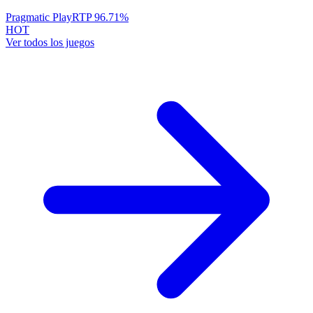
Pragmatic Play
RTP
96.71
%
HOT
Ver todos los juegos