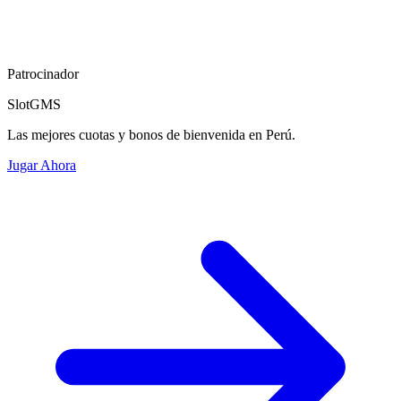
Patrocinador
SlotGMS
Las mejores cuotas y bonos de bienvenida en Perú.
Jugar Ahora