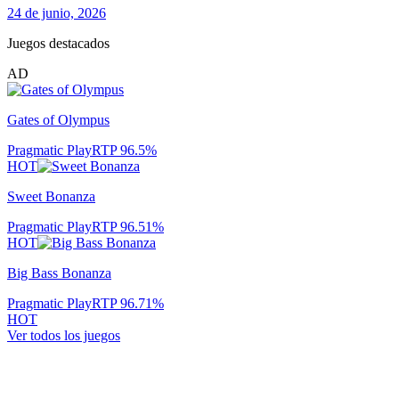
24 de junio, 2026
Juegos destacados
AD
Gates of Olympus
Pragmatic Play
RTP
96.5
%
HOT
Sweet Bonanza
Pragmatic Play
RTP
96.51
%
HOT
Big Bass Bonanza
Pragmatic Play
RTP
96.71
%
HOT
Ver todos los juegos