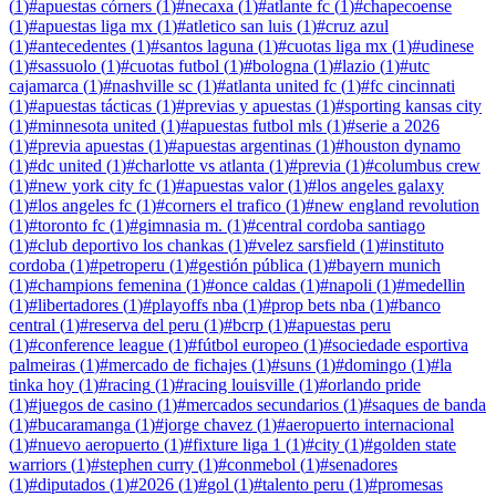
(
1
)
#
apuestas córners
(
1
)
#
necaxa
(
1
)
#
atlante fc
(
1
)
#
chapecoense
(
1
)
#
apuestas liga mx
(
1
)
#
atletico san luis
(
1
)
#
cruz azul
(
1
)
#
antecedentes
(
1
)
#
santos laguna
(
1
)
#
cuotas liga mx
(
1
)
#
udinese
(
1
)
#
sassuolo
(
1
)
#
cuotas futbol
(
1
)
#
bologna
(
1
)
#
lazio
(
1
)
#
utc
cajamarca
(
1
)
#
nashville sc
(
1
)
#
atlanta united fc
(
1
)
#
fc cincinnati
(
1
)
#
apuestas tácticas
(
1
)
#
previas y apuestas
(
1
)
#
sporting kansas city
(
1
)
#
minnesota united
(
1
)
#
apuestas futbol mls
(
1
)
#
serie a 2026
(
1
)
#
previa apuestas
(
1
)
#
apuestas argentinas
(
1
)
#
houston dynamo
(
1
)
#
dc united
(
1
)
#
charlotte vs atlanta
(
1
)
#
previa
(
1
)
#
columbus crew
(
1
)
#
new york city fc
(
1
)
#
apuestas valor
(
1
)
#
los angeles galaxy
(
1
)
#
los angeles fc
(
1
)
#
corners el trafico
(
1
)
#
new england revolution
(
1
)
#
toronto fc
(
1
)
#
gimnasia m.
(
1
)
#
central cordoba santiago
(
1
)
#
club deportivo los chankas
(
1
)
#
velez sarsfield
(
1
)
#
instituto
cordoba
(
1
)
#
petroperu
(
1
)
#
gestión pública
(
1
)
#
bayern munich
(
1
)
#
champions femenina
(
1
)
#
once caldas
(
1
)
#
napoli
(
1
)
#
medellin
(
1
)
#
libertadores
(
1
)
#
playoffs nba
(
1
)
#
prop bets nba
(
1
)
#
banco
central
(
1
)
#
reserva del peru
(
1
)
#
bcrp
(
1
)
#
apuestas peru
(
1
)
#
conference league
(
1
)
#
fútbol europeo
(
1
)
#
sociedade esportiva
palmeiras
(
1
)
#
mercado de fichajes
(
1
)
#
suns
(
1
)
#
domingo
(
1
)
#
la
tinka hoy
(
1
)
#
racing
(
1
)
#
racing louisville
(
1
)
#
orlando pride
(
1
)
#
juegos de casino
(
1
)
#
mercados secundarios
(
1
)
#
saques de banda
(
1
)
#
bucaramanga
(
1
)
#
jorge chavez
(
1
)
#
aeropuerto internacional
(
1
)
#
nuevo aeropuerto
(
1
)
#
fixture liga 1
(
1
)
#
city
(
1
)
#
golden state
warriors
(
1
)
#
stephen curry
(
1
)
#
conmebol
(
1
)
#
senadores
(
1
)
#
diputados
(
1
)
#
2026
(
1
)
#
gol
(
1
)
#
talento peru
(
1
)
#
promesas