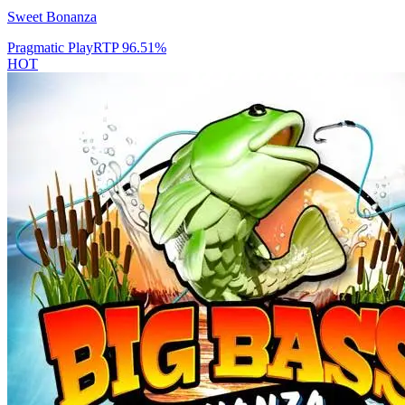
Sweet Bonanza
Pragmatic Play
RTP
96.51
%
HOT