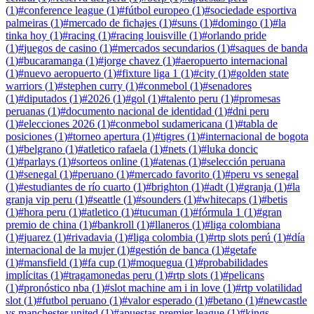
(
1
)
#
conference league
(
1
)
#
fútbol europeo
(
1
)
#
sociedade esportiva
palmeiras
(
1
)
#
mercado de fichajes
(
1
)
#
suns
(
1
)
#
domingo
(
1
)
#
la
tinka hoy
(
1
)
#
racing
(
1
)
#
racing louisville
(
1
)
#
orlando pride
(
1
)
#
juegos de casino
(
1
)
#
mercados secundarios
(
1
)
#
saques de banda
(
1
)
#
bucaramanga
(
1
)
#
jorge chavez
(
1
)
#
aeropuerto internacional
(
1
)
#
nuevo aeropuerto
(
1
)
#
fixture liga 1
(
1
)
#
city
(
1
)
#
golden state
warriors
(
1
)
#
stephen curry
(
1
)
#
conmebol
(
1
)
#
senadores
(
1
)
#
diputados
(
1
)
#
2026
(
1
)
#
gol
(
1
)
#
talento peru
(
1
)
#
promesas
peruanas
(
1
)
#
documento nacional de identidad
(
1
)
#
dni peru
(
1
)
#
elecciones 2026
(
1
)
#
conmebol sudamericana
(
1
)
#
tabla de
posiciones
(
1
)
#
torneo apertura
(
1
)
#
tigres
(
1
)
#
internacional de bogota
(
1
)
#
belgrano
(
1
)
#
atletico rafaela
(
1
)
#
nets
(
1
)
#
luka doncic
(
1
)
#
parlays
(
1
)
#
sorteos online
(
1
)
#
atenas
(
1
)
#
selección peruana
(
1
)
#
senegal
(
1
)
#
peruano
(
1
)
#
mercado favorito
(
1
)
#
peru vs senegal
(
1
)
#
estudiantes de río cuarto
(
1
)
#
brighton
(
1
)
#
adt
(
1
)
#
granja
(
1
)
#
la
granja vip peru
(
1
)
#
seattle
(
1
)
#
sounders
(
1
)
#
whitecaps
(
1
)
#
betis
(
1
)
#
hora peru
(
1
)
#
atletico
(
1
)
#
tucuman
(
1
)
#
fórmula 1
(
1
)
#
gran
premio de china
(
1
)
#
bankroll
(
1
)
#
llaneros
(
1
)
#
liga colombiana
(
1
)
#
juarez
(
1
)
#
rivadavia
(
1
)
#
liga colombia
(
1
)
#
rtp slots perú
(
1
)
#
día
internacional de la mujer
(
1
)
#
gestión de banca
(
1
)
#
getafe
(
1
)
#
mansfield
(
1
)
#
fa cup
(
1
)
#
moquegua
(
1
)
#
probabilidades
implícitas
(
1
)
#
tragamonedas peru
(
1
)
#
rtp slots
(
1
)
#
pelicans
(
1
)
#
pronóstico nba
(
1
)
#
slot machine am i in love
(
1
)
#
rtp volatilidad
slot
(
1
)
#
futbol peruano
(
1
)
#
valor esperado
(
1
)
#
betano
(
1
)
#
newcastle
vs manchester united
(
1
)
#
apuestas premier league
(
1
)
#
kings