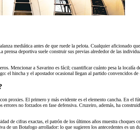
alanza mediática antes de que ruede la pelota. Cualquier aficionado que
a prensa deportiva suele construir sus previas alrededor de las individu
eros. Mencionar a Savarino es fácil; cuantificar cuánto pesa la localía 
sgo: el hincha y el apostador ocasional llegan al partido convencidos de
?
 con proxies. El primero y más evidente es el elemento cancha. En el fút
errores no forzados en fase defensiva. Cruzeiro, además, ha construido
sidad de cifras exactas, el patrón de los últimos años muestra choques c
rativa de un Botafogo arrollador: lo que sugieren los antecedentes es un