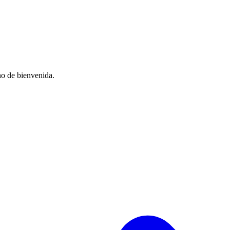
no de bienvenida.