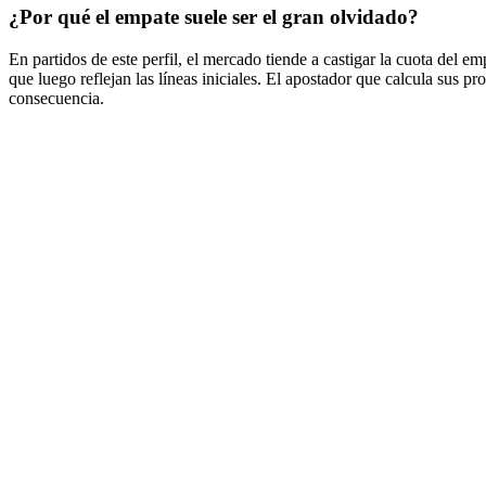
¿Por qué el empate suele ser el gran olvidado?
En partidos de este perfil, el mercado tiende a castigar la cuota del e
que luego reflejan las líneas iniciales. El apostador que calcula sus p
consecuencia.