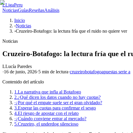
L
LigaPeru
Noticias
Guías
Reseñas
Análisis
Inicio
›
Noticias
›
Cruzeiro-Botafogo: la lectura fría que el ruido no quiere ver
Noticias
Cruzeiro-Botafogo: la lectura fría que el r
L
Lucía Paredes
·
16 de junio, 2026
·
5 min
de lectura
·
cruzeiro
botafogo
apuestas serie a
Contenido del artículo
1.
La narrativa que infla al Botafogo
2.
¿Qué dicen los datos cuando no hay cuotas?
·
¿Por qué el empate suele ser el gran olvidado?
3.
Esperar las cuotas para confirmar el sesgo
4.
El riesgo de apostar con el relato
·
¿Cuándo conviene entrar al mercado?
5.
Cruzeiro, el underdog silencioso