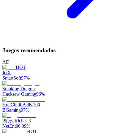
Juegos recomendados
AD
HOT
JetX
SmartSoft
97
%
Smoking Dragon
Hacksaw Gaming
96
%
Hot Chilli Bells 100
BGaming
97
%
Piggy Riches 3
NetEnt
96.09
%
HOT