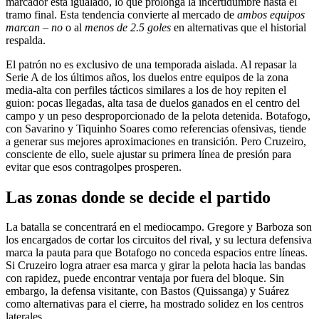
marcador está igualado, lo que prolonga la incertidumbre hasta el
tramo final. Esta tendencia convierte al mercado de
ambos equipos
marcan – no
o al
menos de 2.5 goles
en alternativas que el historial
respalda.
El patrón no es exclusivo de una temporada aislada. Al repasar la
Serie A de los últimos años, los duelos entre equipos de la zona
media-alta con perfiles tácticos similares a los de hoy repiten el
guion: pocas llegadas, alta tasa de duelos ganados en el centro del
campo y un peso desproporcionado de la pelota detenida. Botafogo,
con Savarino y Tiquinho Soares como referencias ofensivas, tiende
a generar sus mejores aproximaciones en transición. Pero Cruzeiro,
consciente de ello, suele ajustar su primera línea de presión para
evitar que esos contragolpes prosperen.
Las zonas donde se decide el partido
La batalla se concentrará en el mediocampo. Gregore y Barboza son
los encargados de cortar los circuitos del rival, y su lectura defensiva
marca la pauta para que Botafogo no conceda espacios entre líneas.
Si Cruzeiro logra atraer esa marca y girar la pelota hacia las bandas
con rapidez, puede encontrar ventaja por fuera del bloque. Sin
embargo, la defensa visitante, con Bastos (Quissanga) y Suárez
como alternativas para el cierre, ha mostrado solidez en los centros
laterales.