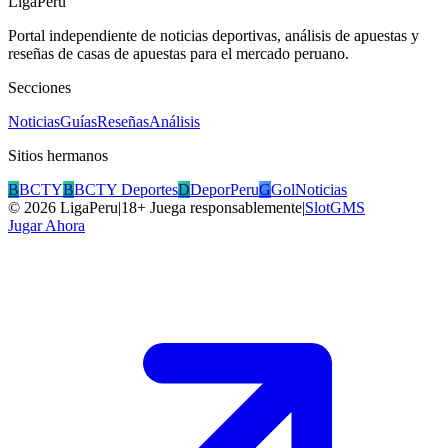
LigaPeru
Portal independiente de noticias deportivas, análisis de apuestas y
reseñas de casas de apuestas para el mercado peruano.
Secciones
Noticias
Guías
Reseñas
Análisis
Sitios hermanos
B
BCTY
B
BCTY Deportes
D
DeporPeru
G
GolNoticias
©
2026
LigaPeru
|
18+ Juega responsablemente
|
SlotGMS
Jugar Ahora