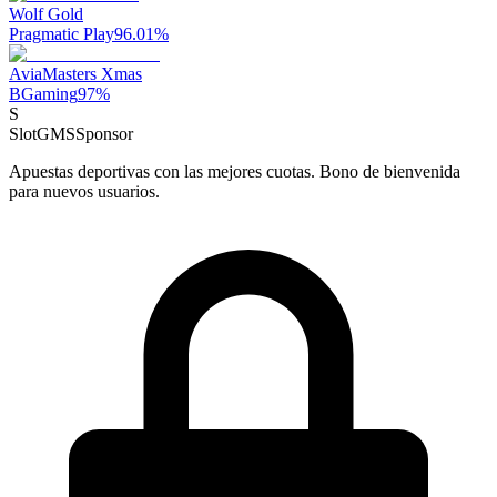
Wolf Gold
Pragmatic Play
96.01
%
AviaMasters Xmas
BGaming
97
%
S
SlotGMS
Sponsor
Apuestas deportivas con las mejores cuotas. Bono de bienvenida
para nuevos usuarios.