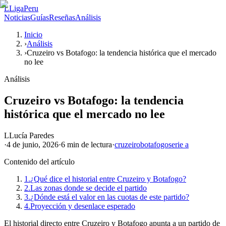
L
LigaPeru
Noticias
Guías
Reseñas
Análisis
Inicio
›
Análisis
›
Cruzeiro vs Botafogo: la tendencia histórica que el mercado
no lee
Análisis
Cruzeiro vs Botafogo: la tendencia
histórica que el mercado no lee
L
Lucía Paredes
·
4 de junio, 2026
·
6 min
de lectura
·
cruzeiro
botafogo
serie a
Contenido del artículo
1.
¿Qué dice el historial entre Cruzeiro y Botafogo?
2.
Las zonas donde se decide el partido
3.
¿Dónde está el valor en las cuotas de este partido?
4.
Proyección y desenlace esperado
El historial directo entre Cruzeiro y Botafogo apunta a un partido de