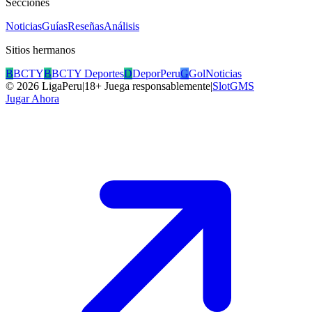
Secciones
Noticias
Guías
Reseñas
Análisis
Sitios hermanos
B
BCTY
B
BCTY Deportes
D
DeporPeru
G
GolNoticias
©
2026
LigaPeru
|
18+ Juega responsablemente
|
SlotGMS
Jugar Ahora