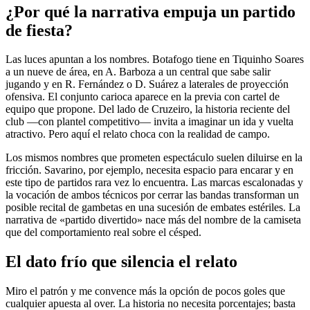
¿Por qué la narrativa empuja un partido
de fiesta?
Las luces apuntan a los nombres. Botafogo tiene en Tiquinho Soares
a un nueve de área, en A. Barboza a un central que sabe salir
jugando y en R. Fernández o D. Suárez a laterales de proyección
ofensiva. El conjunto carioca aparece en la previa con cartel de
equipo que propone. Del lado de Cruzeiro, la historia reciente del
club —con plantel competitivo— invita a imaginar un ida y vuelta
atractivo. Pero aquí el relato choca con la realidad de campo.
Los mismos nombres que prometen espectáculo suelen diluirse en la
fricción. Savarino, por ejemplo, necesita espacio para encarar y en
este tipo de partidos rara vez lo encuentra. Las marcas escalonadas y
la vocación de ambos técnicos por cerrar las bandas transforman un
posible recital de gambetas en una sucesión de embates estériles. La
narrativa de «partido divertido» nace más del nombre de la camiseta
que del comportamiento real sobre el césped.
El dato frío que silencia el relato
Miro el patrón y me convence más la opción de pocos goles que
cualquier apuesta al over. La historia no necesita porcentajes; basta