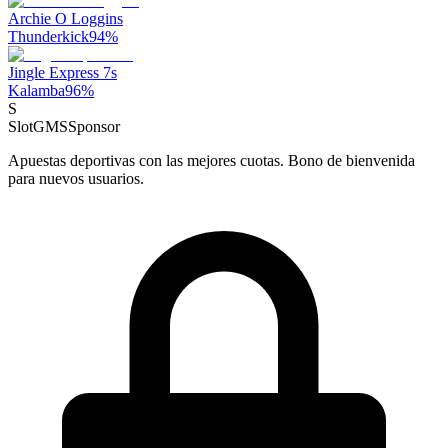
Archie O Loggins
Thunderkick
94
%
Jingle Express 7s
Kalamba
96
%
S
SlotGMS
Sponsor
Apuestas deportivas con las mejores cuotas. Bono de bienvenida
para nuevos usuarios.