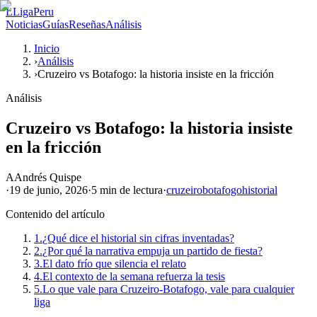
L
LigaPeru
Noticias
Guías
Reseñas
Análisis
Inicio
›
Análisis
›
Cruzeiro vs Botafogo: la historia insiste en la fricción
Análisis
Cruzeiro vs Botafogo: la historia insiste
en la fricción
A
Andrés Quispe
·
19 de junio, 2026
·
5 min
de lectura
·
cruzeiro
botafogo
historial
Contenido del artículo
1.
¿Qué dice el historial sin cifras inventadas?
2.
¿Por qué la narrativa empuja un partido de fiesta?
3.
El dato frío que silencia el relato
4.
El contexto de la semana refuerza la tesis
5.
Lo que vale para Cruzeiro-Botafogo, vale para cualquier
liga