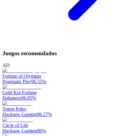
Juegos recomendados
AD
Fortune of Olympus
Pragmatic Play
96.55
%
Gold Koi Fortune
Habanero
96.85
%
Totem Poles
Hacksaw Gaming
96.27
%
Circle of Life
Hacksaw Gaming
96
%