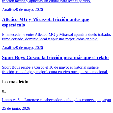
fricción táctica y apuestas sin cuotas para leer el partido.
Análisis
·
9 de mayo, 2026
Atletico-MG y Mirassol: fricción antes que
espectáculo
El antecedente entre Atletico-MG y Mirassol apunta a duelo trabado:
ritmo cortado, dominio local y apuestas mejor leídas en vivo.
Análisis
·
9 de mayo, 2026
Sport Boys-Cusco: la fricción pesa más que el relato
Sport Boys recibe a Cusco el 16 de mayo: el historial sugiere
fricción, ritmo bajo y mejor lectura en vivo que apuesta emocional.
Lo más leído
01
Lanus vs San Lorenzo: el cabeceador oculto y los corners que pagan
25 de junio, 2026