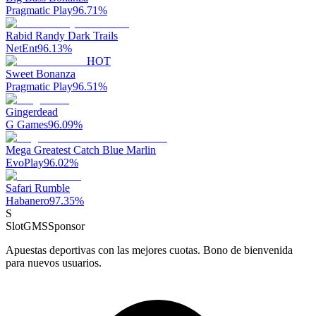
Pragmatic Play
96.71
%
Rabid Randy Dark Trails
NetEnt
96.13
%
HOT
Sweet Bonanza
Pragmatic Play
96.51
%
Gingerdead
G Games
96.09
%
Mega Greatest Catch Blue Marlin
EvoPlay
96.02
%
Safari Rumble
Habanero
97.35
%
S
SlotGMS
Sponsor
Apuestas deportivas con las mejores cuotas. Bono de bienvenida
para nuevos usuarios.