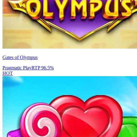
Gates of Olympus
Pragmatic Play
RTP
96.5
%
HOT