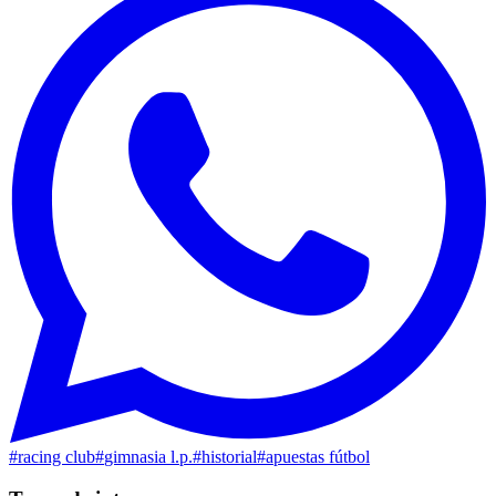
#
racing club
#
gimnasia l.p.
#
historial
#
apuestas fútbol