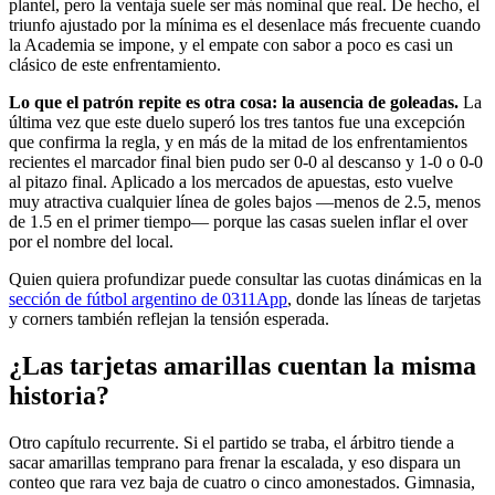
plantel, pero la ventaja suele ser más nominal que real. De hecho, el
triunfo ajustado por la mínima es el desenlace más frecuente cuando
la Academia se impone, y el empate con sabor a poco es casi un
clásico de este enfrentamiento.
Lo que el patrón repite es otra cosa: la ausencia de goleadas.
La
última vez que este duelo superó los tres tantos fue una excepción
que confirma la regla, y en más de la mitad de los enfrentamientos
recientes el marcador final bien pudo ser 0-0 al descanso y 1-0 o 0-0
al pitazo final. Aplicado a los mercados de apuestas, esto vuelve
muy atractiva cualquier línea de goles bajos —menos de 2.5, menos
de 1.5 en el primer tiempo— porque las casas suelen inflar el over
por el nombre del local.
Quien quiera profundizar puede consultar las cuotas dinámicas en la
sección de fútbol argentino de 0311App
, donde las líneas de tarjetas
y corners también reflejan la tensión esperada.
¿Las tarjetas amarillas cuentan la misma
historia?
Otro capítulo recurrente. Si el partido se traba, el árbitro tiende a
sacar amarillas temprano para frenar la escalada, y eso dispara un
conteo que rara vez baja de cuatro o cinco amonestados. Gimnasia,