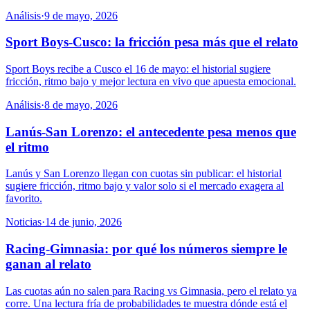
Análisis
·
9 de mayo, 2026
Sport Boys-Cusco: la fricción pesa más que el relato
Sport Boys recibe a Cusco el 16 de mayo: el historial sugiere
fricción, ritmo bajo y mejor lectura en vivo que apuesta emocional.
Análisis
·
8 de mayo, 2026
Lanús-San Lorenzo: el antecedente pesa menos que
el ritmo
Lanús y San Lorenzo llegan con cuotas sin publicar: el historial
sugiere fricción, ritmo bajo y valor solo si el mercado exagera al
favorito.
Noticias
·
14 de junio, 2026
Racing-Gimnasia: por qué los números siempre le
ganan al relato
Las cuotas aún no salen para Racing vs Gimnasia, pero el relato ya
corre. Una lectura fría de probabilidades te muestra dónde está el