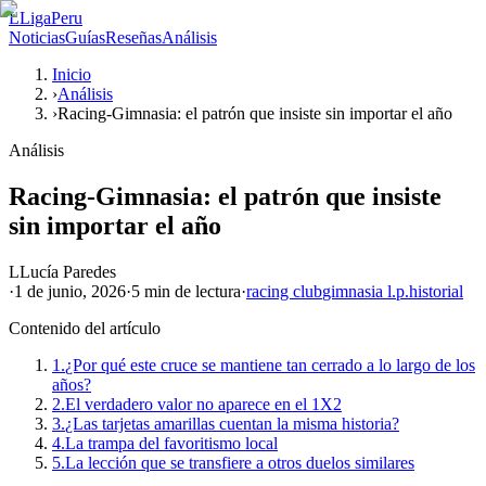
L
LigaPeru
Noticias
Guías
Reseñas
Análisis
Inicio
›
Análisis
›
Racing-Gimnasia: el patrón que insiste sin importar el año
Análisis
Racing-Gimnasia: el patrón que insiste
sin importar el año
L
Lucía Paredes
·
1 de junio, 2026
·
5 min
de lectura
·
racing club
gimnasia l.p.
historial
Contenido del artículo
1.
¿Por qué este cruce se mantiene tan cerrado a lo largo de los
años?
2.
El verdadero valor no aparece en el 1X2
3.
¿Las tarjetas amarillas cuentan la misma historia?
4.
La trampa del favoritismo local
5.
La lección que se transfiere a otros duelos similares