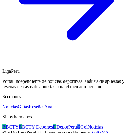
LigaPeru
Portal independiente de noticias deportivas, análisis de apuestas y
reseñas de casas de apuestas para el mercado peruano.
Secciones
Noticias
Guías
Reseñas
Análisis
Sitios hermanos
B
BCTY
B
BCTY Deportes
D
DeporPeru
G
GolNoticias
©
2026
LigaPeru
|
18+ Juega responsablemente
|
SlotGMS