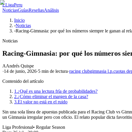
L
LigaPeru
Noticias
Guías
Reseñas
Análisis
Inicio
›
Noticias
›
Racing-Gimnasia: por qué los números siempre le ganan al rel
Noticias
Racing-Gimnasia: por qué los números siem
A
Andrés Quispe
·
14 de junio, 2026
·
5 min
de lectura
·
racing club
gimnasia l.p.
cuotas de
Contenido del artículo
1.
¿Qué es una lectura fría de probabilidades?
2.
¿Cómo eliminar el margen de la casa?
3.
El valor no está en el ruido
Sin una sola línea de apuestas publicada para el Racing Club vs Gimnas
un Gimnasia irregular pero con oficio. El relato popular dicta favorit
Liga Profesional
•
Regular Season