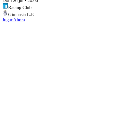
Dom 26 jul
•
20:00
Racing Club
Gimnasia L.P.
Jugar Ahora