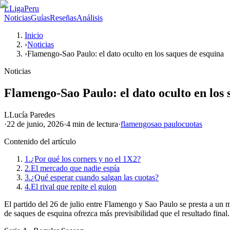
L
LigaPeru
Noticias
Guías
Reseñas
Análisis
Inicio
›
Noticias
›
Flamengo-Sao Paulo: el dato oculto en los saques de esquina
Noticias
Flamengo-Sao Paulo: el dato oculto en los 
L
Lucía Paredes
·
22 de junio, 2026
·
4 min
de lectura
·
flamengo
sao paulo
cuotas
Contenido del artículo
1.
¿Por qué los corners y no el 1X2?
2.
El mercado que nadie espía
3.
¿Qué esperar cuando salgan las cuotas?
4.
El rival que repite el guion
El partido del 26 de julio entre Flamengo y Sao Paulo se presta a un m
de saques de esquina ofrezca más previsibilidad que el resultado final.