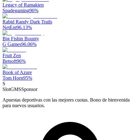
Legacy of Ramakien
Spadegaming
96
%
Rabid Randy Dark Trails
NetEnt
96.13
%
Big Fishin Bounty
G Games
96.06
%
Fruit Zen
Betsoft
96
%
Book of Azure
Tom Horn
95
%
S
SlotGMS
Sponsor
Apuestas deportivas con las mejores cuotas. Bono de bienvenida
para nuevos usuarios.