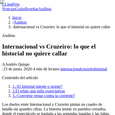
L
LigaPeru
Noticias
Guías
Reseñas
Análisis
Inicio
›
Análisis
›
Internacional vs Cruzeiro: lo que el historial no quiere callar
Análisis
Internacional vs Cruzeiro: lo que el
historial no quiere callar
A
Andrés Quispe
·
23 de junio, 2026
·
4 min
de lectura
·
internacional
cruzeiro
historial
Contenido del artículo
1.
¿El historial miente o insiste?
2.
El relato que infla expectativas
3.
¿Conviene remar contra la corriente?
Los duelos entre Internacional y Cruzeiro pintan un cuadro de
batalla sin grandes cifras. La historia insiste en partidos cerrados,
donde el espectáculo se traslada a las segundas jugadas y las faltas.