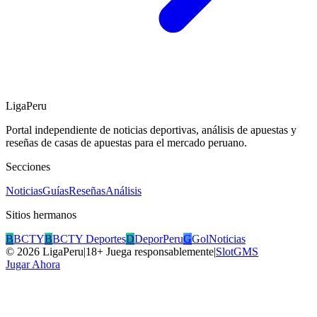
LigaPeru
Portal independiente de noticias deportivas, análisis de apuestas y
reseñas de casas de apuestas para el mercado peruano.
Secciones
Noticias
Guías
Reseñas
Análisis
Sitios hermanos
B
BCTY
B
BCTY Deportes
D
DeporPeru
G
GolNoticias
©
2026
LigaPeru
|
18+ Juega responsablemente
|
SlotGMS
Jugar Ahora