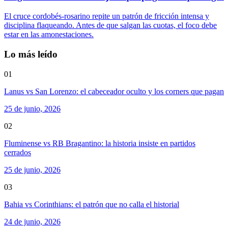
El cruce cordobés-rosarino repite un patrón de fricción intensa y
disciplina flaqueando. Antes de que salgan las cuotas, el foco debe
estar en las amonestaciones.
Lo más leído
01
Lanus vs San Lorenzo: el cabeceador oculto y los corners que pagan
25 de junio, 2026
02
Fluminense vs RB Bragantino: la historia insiste en partidos
cerrados
25 de junio, 2026
03
Bahia vs Corinthians: el patrón que no calla el historial
24 de junio, 2026