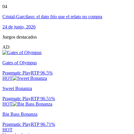
04
Cristal-Garcilaso: el dato frío que el relato no compra
24 de junio, 2026
Juegos destacados
AD
Gates of Olympus
Pragmatic Play
RTP
96.5
%
HOT
Sweet Bonanza
Pragmatic Play
RTP
96.51
%
HOT
Big Bass Bonanza
Pragmatic Play
RTP
96.71
%
HOT