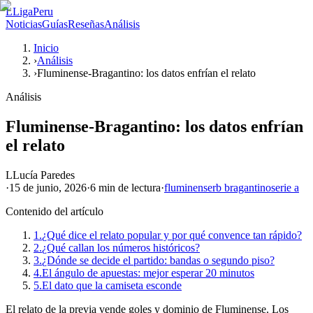
L
LigaPeru
Noticias
Guías
Reseñas
Análisis
Inicio
›
Análisis
›
Fluminense-Bragantino: los datos enfrían el relato
Análisis
Fluminense-Bragantino: los datos enfrían
el relato
L
Lucía Paredes
·
15 de junio, 2026
·
6 min
de lectura
·
fluminense
rb bragantino
serie a
Contenido del artículo
1.
¿Qué dice el relato popular y por qué convence tan rápido?
2.
¿Qué callan los números históricos?
3.
¿Dónde se decide el partido: bandas o segundo piso?
4.
El ángulo de apuestas: mejor esperar 20 minutos
5.
El dato que la camiseta esconde
El relato de la previa vende goles y dominio de Fluminense. Los