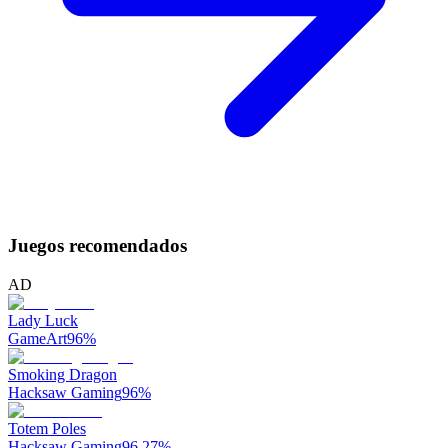
Juegos recomendados
AD
Lady Luck
GameArt
96
%
Smoking Dragon
Hacksaw Gaming
96
%
Totem Poles
Hacksaw Gaming
96.27
%