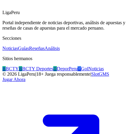
LigaPeru
Portal independiente de noticias deportivas, análisis de apuestas y
reseñas de casas de apuestas para el mercado peruano.
Secciones
Noticias
Guías
Reseñas
Análisis
Sitios hermanos
B
BCTY
B
BCTY Deportes
D
DeporPeru
G
GolNoticias
©
2026
LigaPeru
|
18+ Juega responsablemente
|
SlotGMS
Jugar Ahora