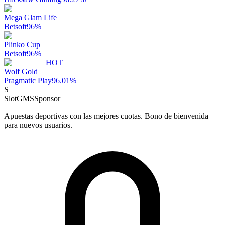
Mega Glam Life
Betsoft
96
%
Plinko Cup
Betsoft
96
%
HOT
Wolf Gold
Pragmatic Play
96.01
%
S
SlotGMS
Sponsor
Apuestas deportivas con las mejores cuotas. Bono de bienvenida
para nuevos usuarios.