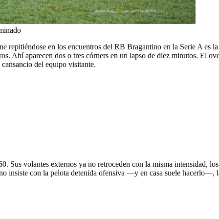
uminado
iene repitiéndose en los encuentros del RB Bragantino en la Serie A es 
tros. Ahí aparecen dos o tres córners en un lapso de diez minutos. El o
l cansancio del equipo visitante.
60. Sus volantes externos ya no retroceden con la misma intensidad, los 
no insiste con la pelota detenida ofensiva —y en casa suele hacerlo—, l