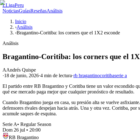
L
LigaPeru
Noticias
Guías
Reseñas
Análisis
Inicio
›
Análisis
›
Bragantino-Coritiba: los corners que el 1X2 esconde
Análisis
Bragantino-Coritiba: los corners que el 1
A
Andrés Quispe
·
18 de junio, 2026
·
4 min
de lectura
·
rb bragantino
coritiba
serie a
El partido entre RB Bragantino y Coritiba tiene un valor escondido qu
qué ese mercado paga mejor que cualquier pronóstico de resultado.
Cuando Bragantino juega en casa, su presión alta se vuelve asfixiante.
defensores rivales despejan hacia atrás. Una y otra vez. Coritiba, por s
acumule saques de esquina.
Serie A
•
Regular Season
Dom 26 jul
•
20:00
RB Bragantino