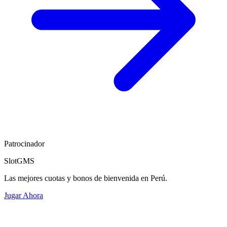
Patrocinador
SlotGMS
Las mejores cuotas y bonos de bienvenida en Perú.
Jugar Ahora