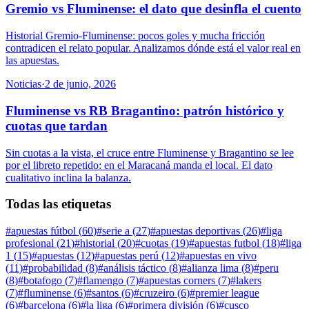
Gremio vs Fluminense: el dato que desinfla el cuento
Historial Gremio-Fluminense: pocos goles y mucha fricción
contradicen el relato popular. Analizamos dónde está el valor real en
las apuestas.
Noticias
·
2 de junio, 2026
Fluminense vs RB Bragantino: patrón histórico y
cuotas que tardan
Sin cuotas a la vista, el cruce entre Fluminense y Bragantino se lee
por el libreto repetido: en el Maracaná manda el local. El dato
cualitativo inclina la balanza.
Todas las etiquetas
#
apuestas fútbol
(
60
)
#
serie a
(
27
)
#
apuestas deportivas
(
26
)
#
liga
profesional
(
21
)
#
historial
(
20
)
#
cuotas
(
19
)
#
apuestas futbol
(
18
)
#
liga
1
(
15
)
#
apuestas
(
12
)
#
apuestas perú
(
12
)
#
apuestas en vivo
(
11
)
#
probabilidad
(
8
)
#
análisis táctico
(
8
)
#
alianza lima
(
8
)
#
peru
(
8
)
#
botafogo
(
7
)
#
flamengo
(
7
)
#
apuestas corners
(
7
)
#
lakers
(
7
)
#
fluminense
(
6
)
#
santos
(
6
)
#
cruzeiro
(
6
)
#
premier league
(
6
)
#
barcelona
(
6
)
#
la liga
(
6
)
#
primera división
(
6
)
#
cusco