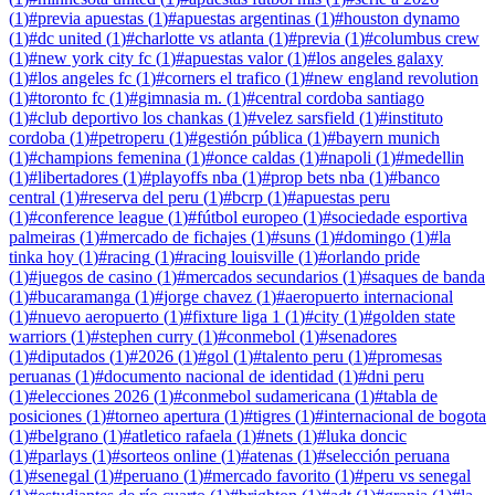
(
1
)
#
previa apuestas
(
1
)
#
apuestas argentinas
(
1
)
#
houston dynamo
(
1
)
#
dc united
(
1
)
#
charlotte vs atlanta
(
1
)
#
previa
(
1
)
#
columbus crew
(
1
)
#
new york city fc
(
1
)
#
apuestas valor
(
1
)
#
los angeles galaxy
(
1
)
#
los angeles fc
(
1
)
#
corners el trafico
(
1
)
#
new england revolution
(
1
)
#
toronto fc
(
1
)
#
gimnasia m.
(
1
)
#
central cordoba santiago
(
1
)
#
club deportivo los chankas
(
1
)
#
velez sarsfield
(
1
)
#
instituto
cordoba
(
1
)
#
petroperu
(
1
)
#
gestión pública
(
1
)
#
bayern munich
(
1
)
#
champions femenina
(
1
)
#
once caldas
(
1
)
#
napoli
(
1
)
#
medellin
(
1
)
#
libertadores
(
1
)
#
playoffs nba
(
1
)
#
prop bets nba
(
1
)
#
banco
central
(
1
)
#
reserva del peru
(
1
)
#
bcrp
(
1
)
#
apuestas peru
(
1
)
#
conference league
(
1
)
#
fútbol europeo
(
1
)
#
sociedade esportiva
palmeiras
(
1
)
#
mercado de fichajes
(
1
)
#
suns
(
1
)
#
domingo
(
1
)
#
la
tinka hoy
(
1
)
#
racing
(
1
)
#
racing louisville
(
1
)
#
orlando pride
(
1
)
#
juegos de casino
(
1
)
#
mercados secundarios
(
1
)
#
saques de banda
(
1
)
#
bucaramanga
(
1
)
#
jorge chavez
(
1
)
#
aeropuerto internacional
(
1
)
#
nuevo aeropuerto
(
1
)
#
fixture liga 1
(
1
)
#
city
(
1
)
#
golden state
warriors
(
1
)
#
stephen curry
(
1
)
#
conmebol
(
1
)
#
senadores
(
1
)
#
diputados
(
1
)
#
2026
(
1
)
#
gol
(
1
)
#
talento peru
(
1
)
#
promesas
peruanas
(
1
)
#
documento nacional de identidad
(
1
)
#
dni peru
(
1
)
#
elecciones 2026
(
1
)
#
conmebol sudamericana
(
1
)
#
tabla de
posiciones
(
1
)
#
torneo apertura
(
1
)
#
tigres
(
1
)
#
internacional de bogota
(
1
)
#
belgrano
(
1
)
#
atletico rafaela
(
1
)
#
nets
(
1
)
#
luka doncic
(
1
)
#
parlays
(
1
)
#
sorteos online
(
1
)
#
atenas
(
1
)
#
selección peruana
(
1
)
#
senegal
(
1
)
#
peruano
(
1
)
#
mercado favorito
(
1
)
#
peru vs senegal