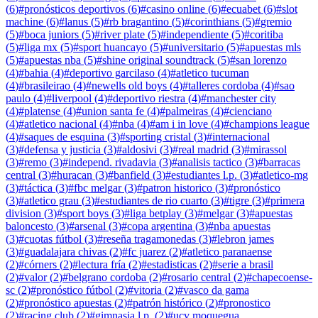
(
6
)
#
pronósticos deportivos
(
6
)
#
casino online
(
6
)
#
ecuabet
(
6
)
#
slot
machine
(
6
)
#
lanus
(
5
)
#
rb bragantino
(
5
)
#
corinthians
(
5
)
#
gremio
(
5
)
#
boca juniors
(
5
)
#
river plate
(
5
)
#
independiente
(
5
)
#
coritiba
(
5
)
#
liga mx
(
5
)
#
sport huancayo
(
5
)
#
universitario
(
5
)
#
apuestas mls
(
5
)
#
apuestas nba
(
5
)
#
shine original soundtrack
(
5
)
#
san lorenzo
(
4
)
#
bahia
(
4
)
#
deportivo garcilaso
(
4
)
#
atletico tucuman
(
4
)
#
brasileirao
(
4
)
#
newells old boys
(
4
)
#
talleres cordoba
(
4
)
#
sao
paulo
(
4
)
#
liverpool
(
4
)
#
deportivo riestra
(
4
)
#
manchester city
(
4
)
#
platense
(
4
)
#
union santa fe
(
4
)
#
palmeiras
(
4
)
#
cienciano
(
4
)
#
atletico nacional
(
4
)
#
nba
(
4
)
#
am i in love
(
4
)
#
champions league
(
4
)
#
saques de esquina
(
3
)
#
sporting cristal
(
3
)
#
internacional
(
3
)
#
defensa y justicia
(
3
)
#
aldosivi
(
3
)
#
real madrid
(
3
)
#
mirassol
(
3
)
#
remo
(
3
)
#
independ. rivadavia
(
3
)
#
analisis tactico
(
3
)
#
barracas
central
(
3
)
#
huracan
(
3
)
#
banfield
(
3
)
#
estudiantes l.p.
(
3
)
#
atletico-mg
(
3
)
#
táctica
(
3
)
#
fbc melgar
(
3
)
#
patron historico
(
3
)
#
pronóstico
(
3
)
#
atletico grau
(
3
)
#
estudiantes de rio cuarto
(
3
)
#
tigre
(
3
)
#
primera
division
(
3
)
#
sport boys
(
3
)
#
liga betplay
(
3
)
#
melgar
(
3
)
#
apuestas
baloncesto
(
3
)
#
arsenal
(
3
)
#
copa argentina
(
3
)
#
nba apuestas
(
3
)
#
cuotas fútbol
(
3
)
#
reseña tragamonedas
(
3
)
#
lebron james
(
3
)
#
guadalajara chivas
(
2
)
#
fc juarez
(
2
)
#
atletico paranaense
(
2
)
#
córners
(
2
)
#
lectura fría
(
2
)
#
estadisticas
(
2
)
#
serie a brasil
(
2
)
#
valor
(
2
)
#
belgrano cordoba
(
2
)
#
rosario central
(
2
)
#
chapecoense-
sc
(
2
)
#
pronóstico fútbol
(
2
)
#
vitoria
(
2
)
#
vasco da gama
(
2
)
#
pronóstico apuestas
(
2
)
#
patrón histórico
(
2
)
#
pronostico
(
2
)
#
racing club
(
2
)
#
gimnasia l.p.
(
2
)
#
ucv moquegua