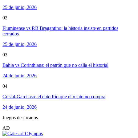
25 de junio, 2026
02
Fluminense vs RB Bragantino: la historia insiste en partidos
cerrados
25 de junio, 2026
03
Bahia vs Corinthians: el patrón que no calla el historial
24 de junio, 2026
04
Cristal-Garcilaso: el dato frío que el relato no compra
24 de junio, 2026
Juegos destacados
AD