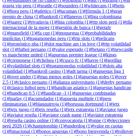
(
1
)
#
estudiantes de río cuarto
(
1
)
#
brighton
(
1
)
#
adt
(
1
)
#
granja
(
1
)
#
la
granja vip peru
(
1
)
#
seattle
(
1
)
#
sounders
(
1
)
#
whitecaps
(
1
)
#
betis
(
1
)
#
hora peru
(
1
)
#
atletico
(
1
)
#
tucuman
(
1
)
#
fórmula 1
(
1
)
#
gran
premio de china
(
1
)
#
bankroll
(
1
)
#
llaneros
(
1
)
#
liga colombiana
(
1
)
#
juarez
(
1
)
#
rivadavia
(
1
)
#
liga colombia
(
1
)
#
rtp slots perú
(
1
)
#
día
internacional de la mujer
(
1
)
#
gestión de banca
(
1
)
#
getafe
(
1
)
#
mansfield
(
1
)
#
fa cup
(
1
)
#
moquegua
(
1
)
#
probabilidades
implícitas
(
1
)
#
tragamonedas peru
(
1
)
#
rtp slots
(
1
)
#
pelicans
(
1
)
#
pronóstico nba
(
1
)
#
slot machine am i in love
(
1
)
#
rtp volatilidad
slot
(
1
)
#
futbol peruano
(
1
)
#
valor esperado
(
1
)
#
betano
(
1
)
#
newcastle
vs manchester united
(
1
)
#
apuestas premier league
(
1
)
#
kings
(
1
)
#
cremonese
(
1
)
#
chelsea
(
1
)
#
cusco fc
(
1
)
#
havre
(
1
)
#
gorillaz
(
1
)
#
volatilidad slots
(
1
)
#
tragamonedas volatilidad
(
1
)
#
slots alta
volatilidad
(
1
)
#
bankroll casino
(
1
)
#
adt tarma
(
1
)
#
apuestas liga 1
(
1
)
#
over under
(
1
)
#
mas menos goles
(
1
)
#
apuestas goles
(
1
)
#
over
2.5
(
1
)
#
clasico peruano
(
1
)
#
alianza universitario
(
1
)
#
derby peruano
(
1
)
#
clasico futbol peru
(
1
)
#
handicap asiatico
(
1
)
#
apuestas handicap
(
1
)
#
handicap 0.5
(
1
)
#
handicap -1
(
1
)
#
apuestas combinadas
(
1
)
#
parlay
(
1
)
#
acumulador
(
1
)
#
apuesta multiple
(
1
)
#
peru
eliminatorias
(
1
)
#
blanquirroja
(
1
)
#
borussia dortmund
(
1
)
#
jetx
(
1
)
#
jetx juego
(
1
)
#
jetx reseña
(
1
)
#
jetx estrategia
(
1
)
#
aviator juego
(
1
)
#
aviator reseña
(
1
)
#
aviator crash game
(
1
)
#
aviator estrategia
(
1
)
#
reseña casino online
(
1
)
#
convocatoria
(
1
)
#
onpe
(
1
)
#
elecciones
perú 2026
(
1
)
#
championship
(
1
)
#
underdog
(
1
)
#
valor en cuotas
(
1
)
#
binacional
(
1
)
#
bonos apuestas
(
1
)
#
bono bienvenida
(
1
)
#
rollover