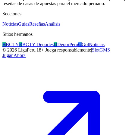
reseñas de casas de apuestas para el mercado peruano.
Secciones
Noticias
Guías
Reseñas
Análisis
Sitios hermanos
B
BCTY
B
BCTY Deportes
D
DeporPeru
G
GolNoticias
©
2026
LigaPeru
|
18+ Juega responsablemente
|
SlotGMS
Jugar Ahora