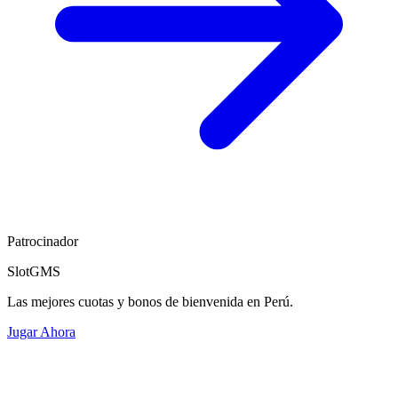
Patrocinador
SlotGMS
Las mejores cuotas y bonos de bienvenida en Perú.
Jugar Ahora