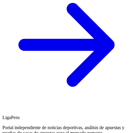
LigaPeru
Portal independiente de noticias deportivas, análisis de apuestas y
reseñas de casas de apuestas para el mercado peruano.