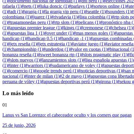
(
1
)
#
documento nacional de identidad
(
1
)
#
dni peru
(
1
)
#
elecciones 20
rafaela
(
1
)
#
nets
(
1
)
#
luka doncic
(
1
)
#
parlays
(
1
)
#
sorteos online
(
1
)
#
at
(
1
)
#
adt
(
1
)
#
granja
(
1
)
#
la granja vip peru
(
1
)
#
seattle
(
1
)
#
sounders
(
1
)
#
colombiana
(
1
)
#
juarez
(
1
)
#
rivadavia
(
1
)
#
liga colombia
(
1
)
#
rtp slots p
(
1
)
#
tragamonedas peru
(
1
)
#
rtp slots
(
1
)
#
pelicans
(
1
)
#
pronóstico nba
(
(
1
)
#
apuestas premier league
(
1
)
#
kings
(
1
)
#
cremonese
(
1
)
#
chelsea
(
1
)
(
1
)
#
apuestas liga 1
(
1
)
#
over under
(
1
)
#
mas menos goles
(
1
)
#
apuestas
handicap
(
1
)
#
handicap 0.5
(
1
)
#
handicap -1
(
1
)
#
apuestas combinadas
(
1
)
#
jetx reseña
(
1
)
#
jetx estrategia
(
1
)
#
aviator juego
(
1
)
#
aviator reseña
(
1
)
#
championship
(
1
)
#
underdog
(
1
)
#
valor en cuotas
(
1
)
#
binacional
(
bonanza reseña
(
1
)
#
sweet bonanza rtp
(
1
)
#
slots pragmatic play
(
1
)
#
fi
(
1
)
#
slots nuevos
(
1
)
#
lanzamientos slots
(
1
)
#
liga española apuestas
(
1
)
(
1
)
#
inter
(
1
)
#
warriors
(
1
)
#
sudamericano de voley
(
1
)
#
apuestas deport
(
1
)
#
comercio
(
1
)
#
google trends perú
(
1
)
#
noticias deportivas
(
1
)
#
san 
nacional
(
1
)
#
inter de milan
(
1
)
#
2 de mayo
(
1
)
#
apuestas copa libertad
peruana de vóley
(
1
)
#
apuestas deportivas perú
(
1
)
#
girona
(
1
)
#
sekou 
Lo más leído
01
Lanus vs San Lorenzo: el cabeceador oculto y los corners que pagan
25 de junio, 2026