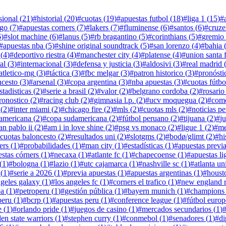
sional
(
21
)
#
historial
(
20
)
#
cuotas
(
19
)
#
apuestas futbol
(
18
)
#
liga 1
(
15
)
#
ngo
(
7
)
#
apuestas corners
(
7
)
#
lakers
(
7
)
#
fluminense
(
6
)
#
santos
(
6
)
#
cruze
6
)
#
slot machine
(
6
)
#
lanus
(
5
)
#
rb bragantino
(
5
)
#
corinthians
(
5
)
#
gremio
#
apuestas nba
(
5
)
#
shine original soundtrack
(
5
)
#
san lorenzo
(
4
)
#
bahia
(
4
)
#
deportivo riestra
(
4
)
#
manchester city
(
4
)
#
platense
(
4
)
#
union santa 
al
(
3
)
#
internacional
(
3
)
#
defensa y justicia
(
3
)
#
aldosivi
(
3
)
#
real madrid
atletico-mg
(
3
)
#
táctica
(
3
)
#
fbc melgar
(
3
)
#
patron historico
(
3
)
#
pronósti
ncesto
(
3
)
#
arsenal
(
3
)
#
copa argentina
(
3
)
#
nba apuestas
(
3
)
#
cuotas fútbo
stadisticas
(
2
)
#
serie a brasil
(
2
)
#
valor
(
2
)
#
belgrano cordoba
(
2
)
#
rosario
ronostico
(
2
)
#
racing club
(
2
)
#
gimnasia l.p.
(
2
)
#
ucv moquegua
(
2
)
#
come
(
2
)
#
inter miami
(
2
)
#
chicago fire
(
2
)
#
mls
(
2
)
#
cuotas mls
(
2
)
#
noticias pe
americana
(
2
)
#
copa sudamericana
(
2
)
#
fútbol peruano
(
2
)
#
tijuana
(
2
)
#
j
an pablo ii
(
2
)
#
am i in love shine
(
2
)
#
psg vs monaco
(
2
)
#
ligue 1
(
2
)
#
me
cuotas baloncesto
(
2
)
#
resultados uni
(
2
)
#
slotgms
(
2
)
#
bodø/glimt
(
2
)
#
hi
ers
(
1
)
#
probabilidades
(
1
)
#
man city
(
1
)
#
estadísticas
(
1
)
#
apuestas previ
stas córners
(
1
)
#
necaxa
(
1
)
#
atlante fc
(
1
)
#
chapecoense
(
1
)
#
apuestas l
(
1
)
#
bologna
(
1
)
#
lazio
(
1
)
#
utc cajamarca
(
1
)
#
nashville sc
(
1
)
#
atlanta un
(
1
)
#
serie a 2026
(
1
)
#
previa apuestas
(
1
)
#
apuestas argentinas
(
1
)
#
houst
ngeles galaxy
(
1
)
#
los angeles fc
(
1
)
#
corners el trafico
(
1
)
#
new england r
ba
(
1
)
#
petroperu
(
1
)
#
gestión pública
(
1
)
#
bayern munich
(
1
)
#
champions
peru
(
1
)
#
bcrp
(
1
)
#
apuestas peru
(
1
)
#
conference league
(
1
)
#
fútbol euro
e
(
1
)
#
orlando pride
(
1
)
#
juegos de casino
(
1
)
#
mercados secundarios
(
1
)
en state warriors
(
1
)
#
stephen curry
(
1
)
#
conmebol
(
1
)
#
senadores
(
1
)
#
di