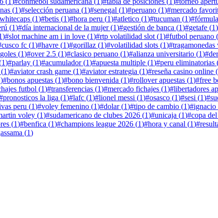
26
(
1
)
#
conmebol sudamericana
(
1
)
#
tabla de posiciones
(
1
)
#
torneo apert
enas
(
1
)
#
selección peruana
(
1
)
#
senegal
(
1
)
#
peruano
(
1
)
#
mercado favori
whitecaps
(
1
)
#
betis
(
1
)
#
hora peru
(
1
)
#
atletico
(
1
)
#
tucuman
(
1
)
#
fórmula
erú
(
1
)
#
día internacional de la mujer
(
1
)
#
gestión de banca
(
1
)
#
getafe
(
1
)
1
)
#
slot machine am i in love
(
1
)
#
rtp volatilidad slot
(
1
)
#
futbol peruano
#
cusco fc
(
1
)
#
havre
(
1
)
#
gorillaz
(
1
)
#
volatilidad slots
(
1
)
#
tragamonedas v
 goles
(
1
)
#
over 2.5
(
1
)
#
clasico peruano
(
1
)
#
alianza universitario
(
1
)
#
de
(
1
)
#
parlay
(
1
)
#
acumulador
(
1
)
#
apuesta multiple
(
1
)
#
peru eliminatorias
(
1
)
#
aviator crash game
(
1
)
#
aviator estrategia
(
1
)
#
reseña casino online
(
1
)
#
bonos apuestas
(
1
)
#
bono bienvenida
(
1
)
#
rollover apuestas
(
1
)
#
free b
chajes futbol
(
1
)
#
transferencias
(
1
)
#
mercado fichajes
(
1
)
#
libertadores a
#
pronosticos la liga
(
1
)
#
lafc
(
1
)
#
lionel messi
(
1
)
#
osasco
(
1
)
#
sesi
(
1
)
#
su
ivas peru
(
1
)
#
voley femenino
(
1
)
#
dolar
(
1
)
#
tipo de cambio
(
1
)
#
ignacio
martin voley
(
1
)
#
sudamericano de clubes 2026
(
1
)
#
unicaja
(
1
)
#
copa del
ores
(
1
)
#
benfica
(
1
)
#
champions league 2026
(
1
)
#
hora y canal
(
1
)
#
resul
gassama
(
1
)