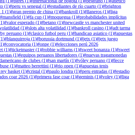
ura
(
1
)
#
tigres
(
1
)
#
internacional de bogota
(
1
)
#
belgrano
(
1
)
#
atletico
to
(
1
)
#
peru vs senegal
(
1
)
#
estudiantes de río cuarto
(
1
)
#
brighton
 1
(
1
)
#
gran premio de china
(
1
)
#
bankroll
(
1
)
#
llaneros
(
1
)
#
liga
#
mansfield
(
1
)
#
fa cup
(
1
)
#
moquegua
(
1
)
#
probabilidades implícitas
(
1
)
#
valor esperado
(
1
)
#
betano
(
1
)
#
newcastle vs manchester united
olatilidad
(
1
)
#
slots alta volatilidad
(
1
)
#
bankroll casino
(
1
)
#
adt tarma
rby peruano
(
1
)
#
clasico futbol peru
(
1
)
#
handicap asiatico
(
1
)
#
apuestas
(
1
)
#
blanquirroja
(
1
)
#
borussia dortmund
(
1
)
#
jetx
(
1
)
#
jetx juego
1
)
#
convocatoria
(
1
)
#
onpe
(
1
)
#
elecciones perú 2026
et
(
1
)
#
ticketmaster
(
1
)
#
robbie williams
(
1
)
#
sweet bonanza
(
1
)
#
sweet
puestas
(
1
)
#
equipos peruanos libertadores
(
1
)
#
nuevas tragamonedas
damericano de clubes
(
1
)
#
san martín
(
1
)
#
vóley peruano
(
1
)
#
lecce
 buse
(
1
)
#
matteo berrettini
(
1
)
#
rio open
(
1
)
#
apuestas tenis
 rey basket
(
1
)
#
cristal
(
1
)
#
paulo londra
(
1
)
#
peru entradas
(
1
)
#
estadio
tados coar 2026
(
1
)
#
primera fase coar
(
1
)
#
geminis
(
1
)
#
voley
(
1
)
#
liga