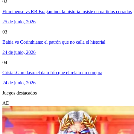
02
Fluminense vs RB Bragantino: la historia insiste en partidos cerrados
25 de junio, 2026
03
Bahia vs Corinthians: el patrón que no calla el historial
24 de junio, 2026
04
Cristal-Garcilaso: el dato frío que el relato no compra
24 de junio, 2026
Juegos destacados
AD