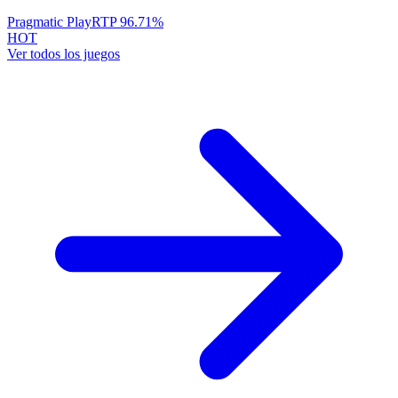
Pragmatic Play
RTP
96.71
%
HOT
Ver todos los juegos