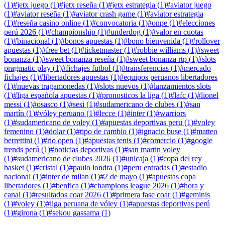
(
1
)
#
jetx juego
(
1
)
#
jetx reseña
(
1
)
#
jetx estrategia
(
1
)
#
aviator juego
(
1
)
#
aviator reseña
(
1
)
#
aviator crash game
(
1
)
#
aviator estrategia
(
1
)
#
reseña casino online
(
1
)
#
convocatoria
(
1
)
#
onpe
(
1
)
#
elecciones
perú 2026
(
1
)
#
championship
(
1
)
#
underdog
(
1
)
#
valor en cuotas
(
1
)
#
binacional
(
1
)
#
bonos apuestas
(
1
)
#
bono bienvenida
(
1
)
#
rollover
apuestas
(
1
)
#
free bet
(
1
)
#
ticketmaster
(
1
)
#
robbie williams
(
1
)
#
sweet
bonanza
(
1
)
#
sweet bonanza reseña
(
1
)
#
sweet bonanza rtp
(
1
)
#
slots
pragmatic play
(
1
)
#
fichajes futbol
(
1
)
#
transferencias
(
1
)
#
mercado
fichajes
(
1
)
#
libertadores apuestas
(
1
)
#
equipos peruanos libertadores
(
1
)
#
nuevas tragamonedas
(
1
)
#
slots nuevos
(
1
)
#
lanzamientos slots
(
1
)
#
liga española apuestas
(
1
)
#
pronosticos la liga
(
1
)
#
lafc
(
1
)
#
lionel
messi
(
1
)
#
osasco
(
1
)
#
sesi
(
1
)
#
sudamericano de clubes
(
1
)
#
san
martín
(
1
)
#
vóley peruano
(
1
)
#
lecce
(
1
)
#
inter
(
1
)
#
warriors
(
1
)
#
sudamericano de voley
(
1
)
#
apuestas deportivas peru
(
1
)
#
voley
femenino
(
1
)
#
dolar
(
1
)
#
tipo de cambio
(
1
)
#
ignacio buse
(
1
)
#
matteo
berrettini
(
1
)
#
rio open
(
1
)
#
apuestas tenis
(
1
)
#
comercio
(
1
)
#
google
trends perú
(
1
)
#
noticias deportivas
(
1
)
#
san martin voley
(
1
)
#
sudamericano de clubes 2026
(
1
)
#
unicaja
(
1
)
#
copa del rey
basket
(
1
)
#
cristal
(
1
)
#
paulo londra
(
1
)
#
peru entradas
(
1
)
#
estadio
nacional
(
1
)
#
inter de milan
(
1
)
#
2 de mayo
(
1
)
#
apuestas copa
libertadores
(
1
)
#
benfica
(
1
)
#
champions league 2026
(
1
)
#
hora y
canal
(
1
)
#
resultados coar 2026
(
1
)
#
primera fase coar
(
1
)
#
geminis
(
1
)
#
voley
(
1
)
#
liga peruana de vóley
(
1
)
#
apuestas deportivas perú
(
1
)
#
girona
(
1
)
#
sekou gassama
(
1
)