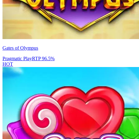
Gates of Olympus
Pragmatic Play
RTP
96.5
%
HOT