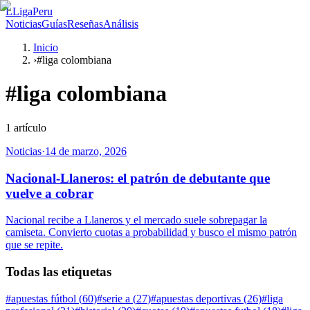
L
LigaPeru
Noticias
Guías
Reseñas
Análisis
Inicio
›
#liga colombiana
#
liga colombiana
1
artículo
Noticias
·
14 de marzo, 2026
Nacional-Llaneros: el patrón de debutante que
vuelve a cobrar
Nacional recibe a Llaneros y el mercado suele sobrepagar la
camiseta. Convierto cuotas a probabilidad y busco el mismo patrón
que se repite.
Todas las etiquetas
#
apuestas fútbol
(
60
)
#
serie a
(
27
)
#
apuestas deportivas
(
26
)
#
liga