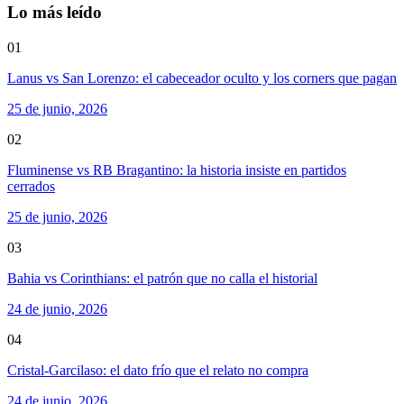
Lo más leído
01
Lanus vs San Lorenzo: el cabeceador oculto y los corners que pagan
25 de junio, 2026
02
Fluminense vs RB Bragantino: la historia insiste en partidos
cerrados
25 de junio, 2026
03
Bahia vs Corinthians: el patrón que no calla el historial
24 de junio, 2026
04
Cristal-Garcilaso: el dato frío que el relato no compra
24 de junio, 2026