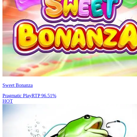
Sweet Bonanza
Pragmatic Play
RTP
96.51
%
HOT