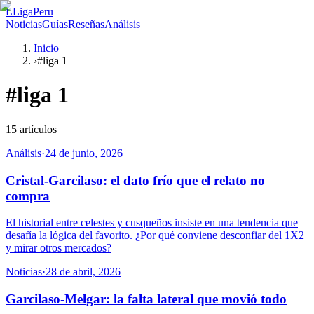
L
LigaPeru
Noticias
Guías
Reseñas
Análisis
Inicio
›
#liga 1
#
liga 1
15
artículos
Análisis
·
24 de junio, 2026
Cristal-Garcilaso: el dato frío que el relato no
compra
El historial entre celestes y cusqueños insiste en una tendencia que
desafía la lógica del favorito. ¿Por qué conviene desconfiar del 1X2
y mirar otros mercados?
Noticias
·
28 de abril, 2026
Garcilaso-Melgar: la falta lateral que movió todo