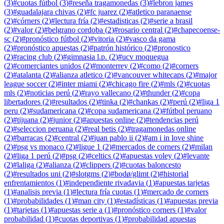
(
3
)
#
cuotas fútbol
(
3
)
#
reseña tragamonedas
(
3
)
#
lebron james
(
3
)
#
guadalajara chivas
(
2
)
#
fc juarez
(
2
)
#
atletico paranaense
(
2
)
#
córners
(
2
)
#
lectura fría
(
2
)
#
estadisticas
(
2
)
#
serie a brasil
(
2
)
#
valor
(
2
)
#
belgrano cordoba
(
2
)
#
rosario central
(
2
)
#
chapecoense-
sc
(
2
)
#
pronóstico fútbol
(
2
)
#
vitoria
(
2
)
#
vasco da gama
(
2
)
#
pronóstico apuestas
(
2
)
#
patrón histórico
(
2
)
#
pronostico
(
2
)
#
racing club
(
2
)
#
gimnasia l.p.
(
2
)
#
ucv moquegua
(
2
)
#
comerciantes unidos
(
2
)
#
monterrey
(
2
)
#
como
(
2
)
#
corners
(
2
)
#
atalanta
(
2
)
#
alianza atletico
(
2
)
#
vancouver whitecaps
(
2
)
#
major
league soccer
(
2
)
#
inter miami
(
2
)
#
chicago fire
(
2
)
#
mls
(
2
)
#
cuotas
mls
(
2
)
#
noticias perú
(
2
)
#
rayo vallecano
(
2
)
#
thunder
(
2
)
#
copa
libertadores
(
2
)
#
resultados
(
2
)
#
tinka
(
2
)
#
chankas
(
2
)
#
perú
(
2
)
#
liga 1
peru
(
2
)
#
sudamericana
(
2
)
#
copa sudamericana
(
2
)
#
fútbol peruano
(
2
)
#
tijuana
(
2
)
#
junior
(
2
)
#
apuestas online
(
2
)
#
tendencias perú
(
2
)
#
seleccion peruana
(
2
)
#
real betis
(
2
)
#
tragamonedas online
(
2
)
#
barracas
(
2
)
#
central
(
2
)
#
juan pablo ii
(
2
)
#
am i in love shine
(
2
)
#
psg vs monaco
(
2
)
#
ligue 1
(
2
)
#
mercados de corners
(
2
)
#
milan
(
2
)
#
liga 1 perú
(
2
)
#
psg
(
2
)
#
celtics
(
2
)
#
apuestas voley
(
2
)
#
levante
(
2
)
#
laliga
(
2
)
#
alianza
(
2
)
#
clippers
(
2
)
#
cuotas baloncesto
(
2
)
#
resultados uni
(
2
)
#
slotgms
(
2
)
#
bodø/glimt
(
2
)
#
historial
enfrentamientos
(
1
)
#
independiente rivadavia
(
1
)
#
apuestas tarjetas
(
1
)
#
analisis previa
(
1
)
#
lectura fría cuotas
(
1
)
#
mercado de corners
(
1
)
#
probabilidades
(
1
)
#
man city
(
1
)
#
estadísticas
(
1
)
#
apuestas previa
(
1
)
#
tarjetas
(
1
)
#
apuestas serie a
(
1
)
#
pronóstico corners
(
1
)
#
valor
probabilidad
(
1
)
#
cuotas deportivas
(
1
)
#
probabilidad apuestas