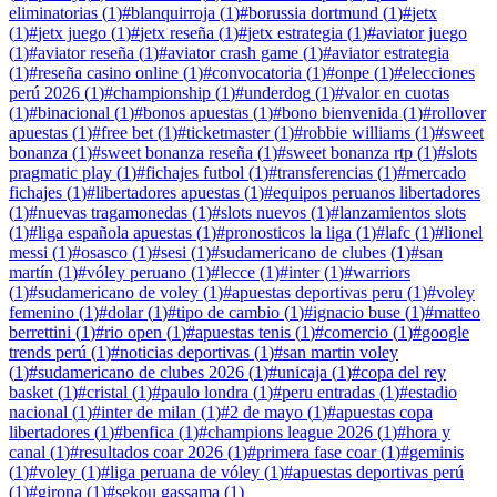
eliminatorias
(
1
)
#
blanquirroja
(
1
)
#
borussia dortmund
(
1
)
#
jetx
(
1
)
#
jetx juego
(
1
)
#
jetx reseña
(
1
)
#
jetx estrategia
(
1
)
#
aviator juego
(
1
)
#
aviator reseña
(
1
)
#
aviator crash game
(
1
)
#
aviator estrategia
(
1
)
#
reseña casino online
(
1
)
#
convocatoria
(
1
)
#
onpe
(
1
)
#
elecciones
perú 2026
(
1
)
#
championship
(
1
)
#
underdog
(
1
)
#
valor en cuotas
(
1
)
#
binacional
(
1
)
#
bonos apuestas
(
1
)
#
bono bienvenida
(
1
)
#
rollover
apuestas
(
1
)
#
free bet
(
1
)
#
ticketmaster
(
1
)
#
robbie williams
(
1
)
#
sweet
bonanza
(
1
)
#
sweet bonanza reseña
(
1
)
#
sweet bonanza rtp
(
1
)
#
slots
pragmatic play
(
1
)
#
fichajes futbol
(
1
)
#
transferencias
(
1
)
#
mercado
fichajes
(
1
)
#
libertadores apuestas
(
1
)
#
equipos peruanos libertadores
(
1
)
#
nuevas tragamonedas
(
1
)
#
slots nuevos
(
1
)
#
lanzamientos slots
(
1
)
#
liga española apuestas
(
1
)
#
pronosticos la liga
(
1
)
#
lafc
(
1
)
#
lionel
messi
(
1
)
#
osasco
(
1
)
#
sesi
(
1
)
#
sudamericano de clubes
(
1
)
#
san
martín
(
1
)
#
vóley peruano
(
1
)
#
lecce
(
1
)
#
inter
(
1
)
#
warriors
(
1
)
#
sudamericano de voley
(
1
)
#
apuestas deportivas peru
(
1
)
#
voley
femenino
(
1
)
#
dolar
(
1
)
#
tipo de cambio
(
1
)
#
ignacio buse
(
1
)
#
matteo
berrettini
(
1
)
#
rio open
(
1
)
#
apuestas tenis
(
1
)
#
comercio
(
1
)
#
google
trends perú
(
1
)
#
noticias deportivas
(
1
)
#
san martin voley
(
1
)
#
sudamericano de clubes 2026
(
1
)
#
unicaja
(
1
)
#
copa del rey
basket
(
1
)
#
cristal
(
1
)
#
paulo londra
(
1
)
#
peru entradas
(
1
)
#
estadio
nacional
(
1
)
#
inter de milan
(
1
)
#
2 de mayo
(
1
)
#
apuestas copa
libertadores
(
1
)
#
benfica
(
1
)
#
champions league 2026
(
1
)
#
hora y
canal
(
1
)
#
resultados coar 2026
(
1
)
#
primera fase coar
(
1
)
#
geminis
(
1
)
#
voley
(
1
)
#
liga peruana de vóley
(
1
)
#
apuestas deportivas perú
(
1
)
#
girona
(
1
)
#
sekou gassama
(
1
)