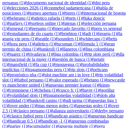
peruanas
(
1
)
#
documento nacional de identidad
(
1
)
#
dni peru
(
1
)
#
elecciones 2026
(
1
)
#
conmebol sudamericana
(
1
)
#
tabla de
posiciones
(
1
)
#
torneo apertura
(
1
)
#
tigres
(
1
)
#
internacional de bogota
(
1
)
#
belgrano
(
1
)
#
atletico rafaela
(
1
)
#
nets
(
1
)
#
luka doncic
(
1
)
#
parlays
(
1
)
#
sorteos online
(
1
)
#
atenas
(
1
)
#
selección peruana
(
1
)
#
senegal
(
1
)
#
peruano
(
1
)
#
mercado favorito
(
1
)
#
peru vs senegal
(
1
)
#
estudiantes de río cuarto
(
1
)
#
brighton
(
1
)
#
adt
(
1
)
#
granja
(
1
)
#
la
granja vip peru
(
1
)
#
seattle
(
1
)
#
sounders
(
1
)
#
whitecaps
(
1
)
#
betis
(
1
)
#
hora peru
(
1
)
#
atletico
(
1
)
#
tucuman
(
1
)
#
fórmula 1
(
1
)
#
gran
premio de china
(
1
)
#
bankroll
(
1
)
#
llaneros
(
1
)
#
liga colombiana
(
1
)
#
juarez
(
1
)
#
rivadavia
(
1
)
#
liga colombia
(
1
)
#
rtp slots perú
(
1
)
#
día
internacional de la mujer
(
1
)
#
gestión de banca
(
1
)
#
getafe
(
1
)
#
mansfield
(
1
)
#
fa cup
(
1
)
#
moquegua
(
1
)
#
probabilidades
implícitas
(
1
)
#
tragamonedas peru
(
1
)
#
rtp slots
(
1
)
#
pelicans
(
1
)
#
pronóstico nba
(
1
)
#
slot machine am i in love
(
1
)
#
rtp volatilidad
slot
(
1
)
#
futbol peruano
(
1
)
#
valor esperado
(
1
)
#
betano
(
1
)
#
newcastle
vs manchester united
(
1
)
#
apuestas premier league
(
1
)
#
kings
(
1
)
#
cremonese
(
1
)
#
chelsea
(
1
)
#
cusco fc
(
1
)
#
havre
(
1
)
#
gorillaz
(
1
)
#
volatilidad slots
(
1
)
#
tragamonedas volatilidad
(
1
)
#
slots alta
volatilidad
(
1
)
#
bankroll casino
(
1
)
#
adt tarma
(
1
)
#
apuestas liga 1
(
1
)
#
over under
(
1
)
#
mas menos goles
(
1
)
#
apuestas goles
(
1
)
#
over
2.5
(
1
)
#
clasico peruano
(
1
)
#
alianza universitario
(
1
)
#
derby peruano
(
1
)
#
clasico futbol peru
(
1
)
#
handicap asiatico
(
1
)
#
apuestas handicap
(
1
)
#
handicap 0.5
(
1
)
#
handicap -1
(
1
)
#
apuestas combinadas
(
1
)
#
parlay
(
1
)
#
acumulador
(
1
)
#
apuesta multiple
(
1
)
#
peru