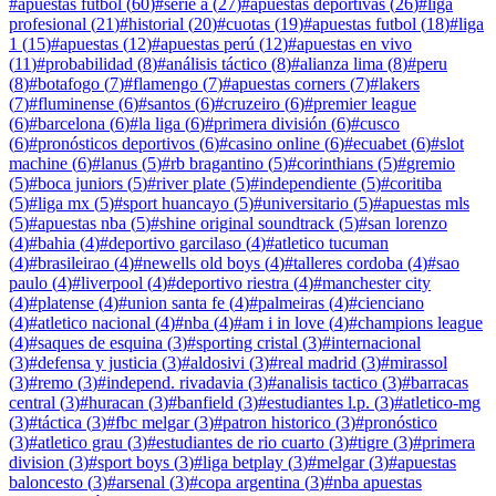
#
apuestas fútbol
(
60
)
#
serie a
(
27
)
#
apuestas deportivas
(
26
)
#
liga
profesional
(
21
)
#
historial
(
20
)
#
cuotas
(
19
)
#
apuestas futbol
(
18
)
#
liga
1
(
15
)
#
apuestas
(
12
)
#
apuestas perú
(
12
)
#
apuestas en vivo
(
11
)
#
probabilidad
(
8
)
#
análisis táctico
(
8
)
#
alianza lima
(
8
)
#
peru
(
8
)
#
botafogo
(
7
)
#
flamengo
(
7
)
#
apuestas corners
(
7
)
#
lakers
(
7
)
#
fluminense
(
6
)
#
santos
(
6
)
#
cruzeiro
(
6
)
#
premier league
(
6
)
#
barcelona
(
6
)
#
la liga
(
6
)
#
primera división
(
6
)
#
cusco
(
6
)
#
pronósticos deportivos
(
6
)
#
casino online
(
6
)
#
ecuabet
(
6
)
#
slot
machine
(
6
)
#
lanus
(
5
)
#
rb bragantino
(
5
)
#
corinthians
(
5
)
#
gremio
(
5
)
#
boca juniors
(
5
)
#
river plate
(
5
)
#
independiente
(
5
)
#
coritiba
(
5
)
#
liga mx
(
5
)
#
sport huancayo
(
5
)
#
universitario
(
5
)
#
apuestas mls
(
5
)
#
apuestas nba
(
5
)
#
shine original soundtrack
(
5
)
#
san lorenzo
(
4
)
#
bahia
(
4
)
#
deportivo garcilaso
(
4
)
#
atletico tucuman
(
4
)
#
brasileirao
(
4
)
#
newells old boys
(
4
)
#
talleres cordoba
(
4
)
#
sao
paulo
(
4
)
#
liverpool
(
4
)
#
deportivo riestra
(
4
)
#
manchester city
(
4
)
#
platense
(
4
)
#
union santa fe
(
4
)
#
palmeiras
(
4
)
#
cienciano
(
4
)
#
atletico nacional
(
4
)
#
nba
(
4
)
#
am i in love
(
4
)
#
champions league
(
4
)
#
saques de esquina
(
3
)
#
sporting cristal
(
3
)
#
internacional
(
3
)
#
defensa y justicia
(
3
)
#
aldosivi
(
3
)
#
real madrid
(
3
)
#
mirassol
(
3
)
#
remo
(
3
)
#
independ. rivadavia
(
3
)
#
analisis tactico
(
3
)
#
barracas
central
(
3
)
#
huracan
(
3
)
#
banfield
(
3
)
#
estudiantes l.p.
(
3
)
#
atletico-mg
(
3
)
#
táctica
(
3
)
#
fbc melgar
(
3
)
#
patron historico
(
3
)
#
pronóstico
(
3
)
#
atletico grau
(
3
)
#
estudiantes de rio cuarto
(
3
)
#
tigre
(
3
)
#
primera
division
(
3
)
#
sport boys
(
3
)
#
liga betplay
(
3
)
#
melgar
(
3
)
#
apuestas
baloncesto
(
3
)
#
arsenal
(
3
)
#
copa argentina
(
3
)
#
nba apuestas