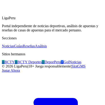
LigaPeru
Portal independiente de noticias deportivas, análisis de apuestas y
reseñas de casas de apuestas para el mercado peruano.
Secciones
Noticias
Guías
Reseñas
Análisis
Sitios hermanos
B
BCTY
B
BCTY Deportes
D
DeporPeru
G
GolNoticias
©
2026
LigaPeru
|
18+ Juega responsablemente
|
SlotGMS
Jugar Ahora