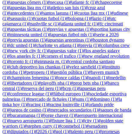
(
1
)
#
apuestas córners
(
1
)
#
necaxa
(
1
)
#
atlante fc
(
1
)
#
chapecoense
(
1
)
#
apuestas liga mx
(
1
)
#
atletico san luis
(
1
)
#
cruz azul
(
1
)
#
antecedentes
(
1
)
#
santos laguna
(
1
)
#
cuotas liga mx
(
1
)
#
udinese
(
1
)
#
sassuolo
(
1
)
#
cuotas futbol
(
1
)
#
bologna
(
1
)
#
lazio
(
1
)
#
utc
cajamarca
(
1
)
#
nashville sc
(
1
)
#
atlanta united fc
(
1
)
#
fc cincinnati
(
1
)
#
apuestas tácticas
(
1
)
#
previas y apuestas
(
1
)
#
sporting kansas city
(
1
)
#
minnesota united
(
1
)
#
apuestas futbol mls
(
1
)
#
serie a 2026
(
1
)
#
previa apuestas
(
1
)
#
apuestas argentinas
(
1
)
#
houston dynamo
(
1
)
#
dc united
(
1
)
#
charlotte vs atlanta
(
1
)
#
previa
(
1
)
#
columbus crew
(
1
)
#
new york city fc
(
1
)
#
apuestas valor
(
1
)
#
los angeles galaxy
(
1
)
#
los angeles fc
(
1
)
#
corners el trafico
(
1
)
#
new england revolution
(
1
)
#
toronto fc
(
1
)
#
gimnasia m.
(
1
)
#
central cordoba santiago
(
1
)
#
club deportivo los chankas
(
1
)
#
velez sarsfield
(
1
)
#
instituto
cordoba
(
1
)
#
petroperu
(
1
)
#
gestión pública
(
1
)
#
bayern munich
(
1
)
#
champions femenina
(
1
)
#
once caldas
(
1
)
#
napoli
(
1
)
#
medellin
(
1
)
#
libertadores
(
1
)
#
playoffs nba
(
1
)
#
prop bets nba
(
1
)
#
banco
central
(
1
)
#
reserva del peru
(
1
)
#
bcrp
(
1
)
#
apuestas peru
(
1
)
#
conference league
(
1
)
#
fútbol europeo
(
1
)
#
sociedade esportiva
palmeiras
(
1
)
#
mercado de fichajes
(
1
)
#
suns
(
1
)
#
domingo
(
1
)
#
la
tinka hoy
(
1
)
#
racing
(
1
)
#
racing louisville
(
1
)
#
orlando pride
(
1
)
#
juegos de casino
(
1
)
#
mercados secundarios
(
1
)
#
saques de banda
(
1
)
#
bucaramanga
(
1
)
#
jorge chavez
(
1
)
#
aeropuerto internacional
(
1
)
#
nuevo aeropuerto
(
1
)
#
fixture liga 1
(
1
)
#
city
(
1
)
#
golden state
warriors
(
1
)
#
stephen curry
(
1
)
#
conmebol
(
1
)
#
senadores
(
1
)
#
diputados
(
1
)
#
2026
(
1
)
#
gol
(
1
)
#
talento peru
(
1
)
#
promesas