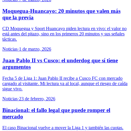
Moquegua-Huancayo: 20 minutos que valen más
que la previa
CD Moquegua y Sport Huancayo piden lectura en vivo: el valor no
está antes del pitazo, sino en los primeros 20 minutos y sus señales
tácticas.
Noticias
·
1 de marzo, 2026
Juan Pablo II vs Cusco: el underdog que sí tiene
argumentos
Fecha 5 de Liga 1: Juan Pablo II recibe a Cusco FC con mercado
cargado al visitante. Mi lectura va al local, aunque el riesgo de caída
sigue vivo.
Noticias
·
23 de febrero, 2026
Binacional: el fallo legal que puede romper el
mercado
El caso Binacional vuelve a mover la Liga 1 y también las cuotas.