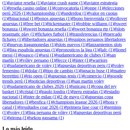
(
1
)
#
aviator reseña
(
1
)
#
aviator crash game
(
1
)
#
aviator estrategia
(
1
)
#
reseña casino online
(
1
)
#
convocatoria
(
1
)
#
onpe
(
1
)
#
elecciones
perú 2026
(
1
)
#
championship
(
1
)
#
underdog
(
1
)
#
valor en cuotas
(
1
)
#
binacional
(
1
)
#
bonos apuestas
(
1
)
#
bono bienvenida
(
1
)
#
rollover
apuestas
(
1
)
#
free bet
(
1
)
#
ticketmaster
(
1
)
#
robbie williams
(
1
)
#
sweet
bonanza
(
1
)
#
sweet bonanza reseña
(
1
)
#
sweet bonanza rtp
(
1
)
#
slots
pragmatic play
(
1
)
#
fichajes futbol
(
1
)
#
transferencias
(
1
)
#
mercado
fichajes
(
1
)
#
libertadores apuestas
(
1
)
#
equipos peruanos libertadores
(
1
)
#
nuevas tragamonedas
(
1
)
#
slots nuevos
(
1
)
#
lanzamientos slots
(
1
)
#
liga española apuestas
(
1
)
#
pronosticos la liga
(
1
)
#
lafc
(
1
)
#
lionel
messi
(
1
)
#
osasco
(
1
)
#
sesi
(
1
)
#
sudamericano de clubes
(
1
)
#
san
martín
(
1
)
#
vóley peruano
(
1
)
#
lecce
(
1
)
#
inter
(
1
)
#
warriors
(
1
)
#
sudamericano de voley
(
1
)
#
apuestas deportivas peru
(
1
)
#
voley
femenino
(
1
)
#
dolar
(
1
)
#
tipo de cambio
(
1
)
#
ignacio buse
(
1
)
#
matteo
berrettini
(
1
)
#
rio open
(
1
)
#
apuestas tenis
(
1
)
#
comercio
(
1
)
#
google
trends perú
(
1
)
#
noticias deportivas
(
1
)
#
san martin voley
(
1
)
#
sudamericano de clubes 2026
(
1
)
#
unicaja
(
1
)
#
copa del rey
basket
(
1
)
#
cristal
(
1
)
#
paulo londra
(
1
)
#
peru entradas
(
1
)
#
estadio
nacional
(
1
)
#
inter de milan
(
1
)
#
2 de mayo
(
1
)
#
apuestas copa
libertadores
(
1
)
#
benfica
(
1
)
#
champions league 2026
(
1
)
#
hora y
canal
(
1
)
#
resultados coar 2026
(
1
)
#
primera fase coar
(
1
)
#
geminis
(
1
)
#
voley
(
1
)
#
liga peruana de vóley
(
1
)
#
apuestas deportivas perú
(
1
)
#
girona
(
1
)
#
sekou gassama
(
1
)
Lo más leído