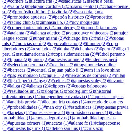
(
2
)
#
córners
(
2
)
#
lectura fría
(
2
)
#
estadisticas
(
2
)
#
serie a brasil
(
2
)
#
valor
(
2
)
#
belgrano cordoba
(
2
)
#
rosario central
(
2
)
#
chapecoense-
sc
(
2
)
#
pronóstico fútbol
(
2
)
#
vitoria
(
2
)
#
vasco da gama
(
2
)
#
pronóstico apuestas
(
2
)
#
patrón histórico
(
2
)
#
pronostico
(
2
)
#
racing club
(
2
)
#
gimnasia l.p.
(
2
)
#
ucv moquegua
(
2
)
#
comerciantes unidos
(
2
)
#
monterrey
(
2
)
#
como
(
2
)
#
corners
(
2
)
#
atalanta
(
2
)
#
alianza atletico
(
2
)
#
vancouver whitecaps
(
2
)
#
major
league soccer
(
2
)
#
inter miami
(
2
)
#
chicago fire
(
2
)
#
mls
(
2
)
#
cuotas
mls
(
2
)
#
noticias perú
(
2
)
#
rayo vallecano
(
2
)
#
thunder
(
2
)
#
copa
libertadores
(
2
)
#
resultados
(
2
)
#
tinka
(
2
)
#
chankas
(
2
)
#
perú
(
2
)
#
liga 1
peru
(
2
)
#
sudamericana
(
2
)
#
copa sudamericana
(
2
)
#
fútbol peruano
(
2
)
#
tijuana
(
2
)
#
junior
(
2
)
#
apuestas online
(
2
)
#
tendencias perú
(
2
)
#
seleccion peruana
(
2
)
#
real betis
(
2
)
#
tragamonedas online
(
2
)
#
barracas
(
2
)
#
central
(
2
)
#
juan pablo ii
(
2
)
#
am i in love shine
(
2
)
#
psg vs monaco
(
2
)
#
ligue 1
(
2
)
#
mercados de corners
(
2
)
#
milan
(
2
)
#
liga 1 perú
(
2
)
#
psg
(
2
)
#
celtics
(
2
)
#
apuestas voley
(
2
)
#
levante
(
2
)
#
laliga
(
2
)
#
alianza
(
2
)
#
clippers
(
2
)
#
cuotas baloncesto
(
2
)
#
resultados uni
(
2
)
#
slotgms
(
2
)
#
bodø/glimt
(
2
)
#
historial
enfrentamientos
(
1
)
#
independiente rivadavia
(
1
)
#
apuestas tarjetas
(
1
)
#
analisis previa
(
1
)
#
lectura fría cuotas
(
1
)
#
mercado de corners
(
1
)
#
probabilidades
(
1
)
#
man city
(
1
)
#
estadísticas
(
1
)
#
apuestas previa
(
1
)
#
tarjetas
(
1
)
#
apuestas serie a
(
1
)
#
pronóstico corners
(
1
)
#
valor
probabilidad
(
1
)
#
cuotas deportivas
(
1
)
#
probabilidad apuestas
(
1
)
#
apuestas córners
(
1
)
#
necaxa
(
1
)
#
atlante fc
(
1
)
#
chapecoense
(
1
)
#
apuestas liga mx
(
1
)
#
atletico san luis
(
1
)
#
cruz azul