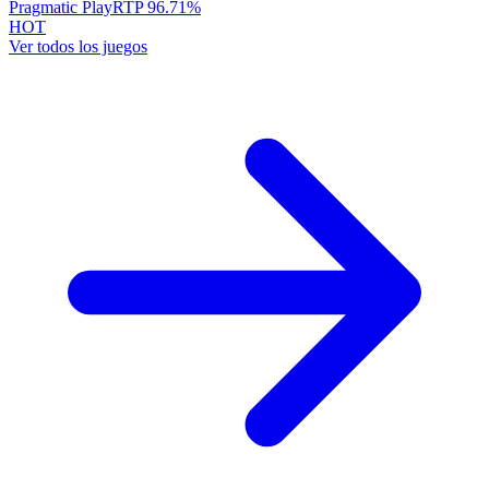
Pragmatic Play
RTP
96.71
%
HOT
Ver todos los juegos