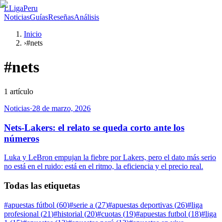
L
LigaPeru
Noticias
Guías
Reseñas
Análisis
Inicio
›
#nets
#
nets
1
artículo
Noticias
·
28 de marzo, 2026
Nets-Lakers: el relato se queda corto ante los
números
Luka y LeBron empujan la fiebre por Lakers, pero el dato más serio
no está en el ruido: está en el ritmo, la eficiencia y el precio real.
Todas las etiquetas
#
apuestas fútbol
(
60
)
#
serie a
(
27
)
#
apuestas deportivas
(
26
)
#
liga
profesional
(
21
)
#
historial
(
20
)
#
cuotas
(
19
)
#
apuestas futbol
(
18
)
#
liga