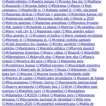
(
1
)
#
antecedentes
(
1
)
#
santos laguna
(
1
)
#
cuotas liga mx
(
1
)
#
udinese
(
1
)
#
sassuolo
(
1
)
#
cuotas futbol
(
1
)
#
bologna
(
1
)
#
lazio
(
1
)
#
utc
cajamarca
(
1
)
#
nashville sc
(
1
)
#
atlanta united fc
(
1
)
#
fc cincinnati
(
1
)
#
apuestas tácticas
(
1
)
#
previas y apuestas
(
1
)
#
sporting kansas city
(
1
)
#
minnesota united
(
1
)
#
apuestas futbol mls
(
1
)
#
serie a 2026
(
1
)
#
previa apuestas
(
1
)
#
apuestas argentinas
(
1
)
#
houston dynamo
(
1
)
#
dc united
(
1
)
#
charlotte vs atlanta
(
1
)
#
previa
(
1
)
#
columbus crew
(
1
)
#
new york city fc
(
1
)
#
apuestas valor
(
1
)
#
los angeles galaxy
(
1
)
#
los angeles fc
(
1
)
#
corners el trafico
(
1
)
#
new england revolution
(
1
)
#
toronto fc
(
1
)
#
gimnasia m.
(
1
)
#
central cordoba santiago
(
1
)
#
club deportivo los chankas
(
1
)
#
velez sarsfield
(
1
)
#
instituto
cordoba
(
1
)
#
petroperu
(
1
)
#
gestión pública
(
1
)
#
bayern munich
(
1
)
#
champions femenina
(
1
)
#
once caldas
(
1
)
#
napoli
(
1
)
#
medellin
(
1
)
#
libertadores
(
1
)
#
playoffs nba
(
1
)
#
prop bets nba
(
1
)
#
banco
central
(
1
)
#
reserva del peru
(
1
)
#
bcrp
(
1
)
#
apuestas peru
(
1
)
#
conference league
(
1
)
#
fútbol europeo
(
1
)
#
sociedade esportiva
palmeiras
(
1
)
#
mercado de fichajes
(
1
)
#
suns
(
1
)
#
domingo
(
1
)
#
la
tinka hoy
(
1
)
#
racing
(
1
)
#
racing louisville
(
1
)
#
orlando pride
(
1
)
#
juegos de casino
(
1
)
#
mercados secundarios
(
1
)
#
saques de banda
(
1
)
#
bucaramanga
(
1
)
#
jorge chavez
(
1
)
#
aeropuerto internacional
(
1
)
#
nuevo aeropuerto
(
1
)
#
fixture liga 1
(
1
)
#
city
(
1
)
#
golden state
warriors
(
1
)
#
stephen curry
(
1
)
#
conmebol
(
1
)
#
senadores
(
1
)
#
diputados
(
1
)
#
2026
(
1
)
#
gol
(
1
)
#
talento peru
(
1
)
#
promesas
peruanas
(
1
)
#
documento nacional de identidad
(
1
)
#
dni peru
(
1
)
#
elecciones 2026
(
1
)
#
conmebol sudamericana
(
1
)
#
tabla de