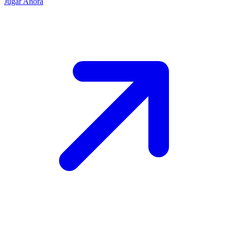
Jugar Ahora