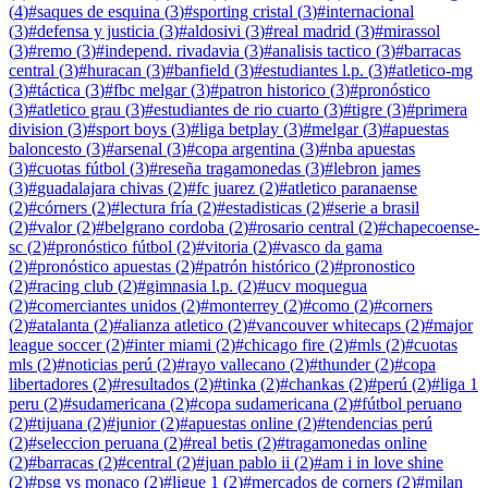
(
4
)
#
saques de esquina
(
3
)
#
sporting cristal
(
3
)
#
internacional
(
3
)
#
defensa y justicia
(
3
)
#
aldosivi
(
3
)
#
real madrid
(
3
)
#
mirassol
(
3
)
#
remo
(
3
)
#
independ. rivadavia
(
3
)
#
analisis tactico
(
3
)
#
barracas
central
(
3
)
#
huracan
(
3
)
#
banfield
(
3
)
#
estudiantes l.p.
(
3
)
#
atletico-mg
(
3
)
#
táctica
(
3
)
#
fbc melgar
(
3
)
#
patron historico
(
3
)
#
pronóstico
(
3
)
#
atletico grau
(
3
)
#
estudiantes de rio cuarto
(
3
)
#
tigre
(
3
)
#
primera
division
(
3
)
#
sport boys
(
3
)
#
liga betplay
(
3
)
#
melgar
(
3
)
#
apuestas
baloncesto
(
3
)
#
arsenal
(
3
)
#
copa argentina
(
3
)
#
nba apuestas
(
3
)
#
cuotas fútbol
(
3
)
#
reseña tragamonedas
(
3
)
#
lebron james
(
3
)
#
guadalajara chivas
(
2
)
#
fc juarez
(
2
)
#
atletico paranaense
(
2
)
#
córners
(
2
)
#
lectura fría
(
2
)
#
estadisticas
(
2
)
#
serie a brasil
(
2
)
#
valor
(
2
)
#
belgrano cordoba
(
2
)
#
rosario central
(
2
)
#
chapecoense-
sc
(
2
)
#
pronóstico fútbol
(
2
)
#
vitoria
(
2
)
#
vasco da gama
(
2
)
#
pronóstico apuestas
(
2
)
#
patrón histórico
(
2
)
#
pronostico
(
2
)
#
racing club
(
2
)
#
gimnasia l.p.
(
2
)
#
ucv moquegua
(
2
)
#
comerciantes unidos
(
2
)
#
monterrey
(
2
)
#
como
(
2
)
#
corners
(
2
)
#
atalanta
(
2
)
#
alianza atletico
(
2
)
#
vancouver whitecaps
(
2
)
#
major
league soccer
(
2
)
#
inter miami
(
2
)
#
chicago fire
(
2
)
#
mls
(
2
)
#
cuotas
mls
(
2
)
#
noticias perú
(
2
)
#
rayo vallecano
(
2
)
#
thunder
(
2
)
#
copa
libertadores
(
2
)
#
resultados
(
2
)
#
tinka
(
2
)
#
chankas
(
2
)
#
perú
(
2
)
#
liga 1
peru
(
2
)
#
sudamericana
(
2
)
#
copa sudamericana
(
2
)
#
fútbol peruano
(
2
)
#
tijuana
(
2
)
#
junior
(
2
)
#
apuestas online
(
2
)
#
tendencias perú
(
2
)
#
seleccion peruana
(
2
)
#
real betis
(
2
)
#
tragamonedas online
(
2
)
#
barracas
(
2
)
#
central
(
2
)
#
juan pablo ii
(
2
)
#
am i in love shine
(
2
)
#
psg vs monaco
(
2
)
#
ligue 1
(
2
)
#
mercados de corners
(
2
)
#
milan