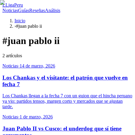
L
LigaPeru
Noticias
Guías
Reseñas
Análisis
Inicio
›
#juan pablo ii
#
juan pablo ii
2
artículos
Noticias
·
14 de marzo, 2026
Los Chankas y el visitante: el patrón que vuelve en
fecha 7
Los Chankas llegan a la fecha 7 con un guion que el hincha peruano
ya vio: partidos tensos, margen corto y mercados que se ajustan
tarde.
Noticias
·
1 de marzo, 2026
Juan Pablo II vs Cusco: el underdog que sí tiene