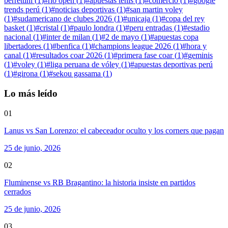
berrettini
(
1
)
#
rio open
(
1
)
#
apuestas tenis
(
1
)
#
comercio
(
1
)
#
google
trends perú
(
1
)
#
noticias deportivas
(
1
)
#
san martin voley
(
1
)
#
sudamericano de clubes 2026
(
1
)
#
unicaja
(
1
)
#
copa del rey
basket
(
1
)
#
cristal
(
1
)
#
paulo londra
(
1
)
#
peru entradas
(
1
)
#
estadio
nacional
(
1
)
#
inter de milan
(
1
)
#
2 de mayo
(
1
)
#
apuestas copa
libertadores
(
1
)
#
benfica
(
1
)
#
champions league 2026
(
1
)
#
hora y
canal
(
1
)
#
resultados coar 2026
(
1
)
#
primera fase coar
(
1
)
#
geminis
(
1
)
#
voley
(
1
)
#
liga peruana de vóley
(
1
)
#
apuestas deportivas perú
(
1
)
#
girona
(
1
)
#
sekou gassama
(
1
)
Lo más leído
01
Lanus vs San Lorenzo: el cabeceador oculto y los corners que pagan
25 de junio, 2026
02
Fluminense vs RB Bragantino: la historia insiste en partidos
cerrados
25 de junio, 2026
03