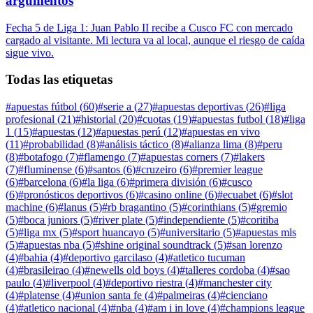
argumentos
Fecha 5 de Liga 1: Juan Pablo II recibe a Cusco FC con mercado
cargado al visitante. Mi lectura va al local, aunque el riesgo de caída
sigue vivo.
Todas las etiquetas
#
apuestas fútbol
(
60
)
#
serie a
(
27
)
#
apuestas deportivas
(
26
)
#
liga
profesional
(
21
)
#
historial
(
20
)
#
cuotas
(
19
)
#
apuestas futbol
(
18
)
#
liga
1
(
15
)
#
apuestas
(
12
)
#
apuestas perú
(
12
)
#
apuestas en vivo
(
11
)
#
probabilidad
(
8
)
#
análisis táctico
(
8
)
#
alianza lima
(
8
)
#
peru
(
8
)
#
botafogo
(
7
)
#
flamengo
(
7
)
#
apuestas corners
(
7
)
#
lakers
(
7
)
#
fluminense
(
6
)
#
santos
(
6
)
#
cruzeiro
(
6
)
#
premier league
(
6
)
#
barcelona
(
6
)
#
la liga
(
6
)
#
primera división
(
6
)
#
cusco
(
6
)
#
pronósticos deportivos
(
6
)
#
casino online
(
6
)
#
ecuabet
(
6
)
#
slot
machine
(
6
)
#
lanus
(
5
)
#
rb bragantino
(
5
)
#
corinthians
(
5
)
#
gremio
(
5
)
#
boca juniors
(
5
)
#
river plate
(
5
)
#
independiente
(
5
)
#
coritiba
(
5
)
#
liga mx
(
5
)
#
sport huancayo
(
5
)
#
universitario
(
5
)
#
apuestas mls
(
5
)
#
apuestas nba
(
5
)
#
shine original soundtrack
(
5
)
#
san lorenzo
(
4
)
#
bahia
(
4
)
#
deportivo garcilaso
(
4
)
#
atletico tucuman
(
4
)
#
brasileirao
(
4
)
#
newells old boys
(
4
)
#
talleres cordoba
(
4
)
#
sao
paulo
(
4
)
#
liverpool
(
4
)
#
deportivo riestra
(
4
)
#
manchester city
(
4
)
#
platense
(
4
)
#
union santa fe
(
4
)
#
palmeiras
(
4
)
#
cienciano
(
4
)
#
atletico nacional
(
4
)
#
nba
(
4
)
#
am i in love
(
4
)
#
champions league