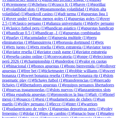
(
1
)
#
cremonese
(
1
)
#
chelsea
(
1
)
#
cusco fc
(
1
)
#
havre
(
1
)
#
gorillaz
(
1
)
#
volatilidad slots
(
1
)
#
tragamonedas volatilidad
(
1
)
#
slots alta
volatilidad
(
1
)
#
bankroll casino
(
1
)
#
adt tarma
(
1
)
#
apuestas liga 1
(
1
)
#
over under
(
1
)
#
mas menos goles
(
1
)
#
apuestas goles
(
1
)
#
over
2.5
(
1
)
#
clasico peruano
(
1
)
#
alianza universitario
(
1
)
#
derby peruano
(
1
)
#
clasico futbol peru
(
1
)
#
handicap asiatico
(
1
)
#
apuestas handicap
(
1
)
#
handicap 0.5
(
1
)
#
handicap -1
(
1
)
#
apuestas combinadas
(
1
)
#
parlay
(
1
)
#
acumulador
(
1
)
#
apuesta multiple
(
1
)
#
peru
eliminatorias
(
1
)
#
blanquirroja
(
1
)
#
borussia dortmund
(
1
)
#
jetx
(
1
)
#
jetx juego
(
1
)
#
jetx reseña
(
1
)
#
jetx estrategia
(
1
)
#
aviator juego
(
1
)
#
aviator reseña
(
1
)
#
aviator crash game
(
1
)
#
aviator estrategia
(
1
)
#
reseña casino online
(
1
)
#
convocatoria
(
1
)
#
onpe
(
1
)
#
elecciones
perú 2026
(
1
)
#
championship
(
1
)
#
underdog
(
1
)
#
valor en cuotas
(
1
)
#
binacional
(
1
)
#
bonos apuestas
(
1
)
#
bono bienvenida
(
1
)
#
rollover
apuestas
(
1
)
#
free bet
(
1
)
#
ticketmaster
(
1
)
#
robbie williams
(
1
)
#
sweet
bonanza
(
1
)
#
sweet bonanza reseña
(
1
)
#
sweet bonanza rtp
(
1
)
#
slots
pragmatic play
(
1
)
#
fichajes futbol
(
1
)
#
transferencias
(
1
)
#
mercado
fichajes
(
1
)
#
libertadores apuestas
(
1
)
#
equipos peruanos libertadores
(
1
)
#
nuevas tragamonedas
(
1
)
#
slots nuevos
(
1
)
#
lanzamientos slots
(
1
)
#
liga española apuestas
(
1
)
#
pronosticos la liga
(
1
)
#
lafc
(
1
)
#
lionel
messi
(
1
)
#
osasco
(
1
)
#
sesi
(
1
)
#
sudamericano de clubes
(
1
)
#
san
martín
(
1
)
#
vóley peruano
(
1
)
#
lecce
(
1
)
#
inter
(
1
)
#
warriors
(
1
)
#
sudamericano de voley
(
1
)
#
apuestas deportivas peru
(
1
)
#
voley
femenino
(
1
)
#
dolar
(
1
)
#
tipo de cambio
(
1
)
#
ignacio buse
(
1
)
#
matteo