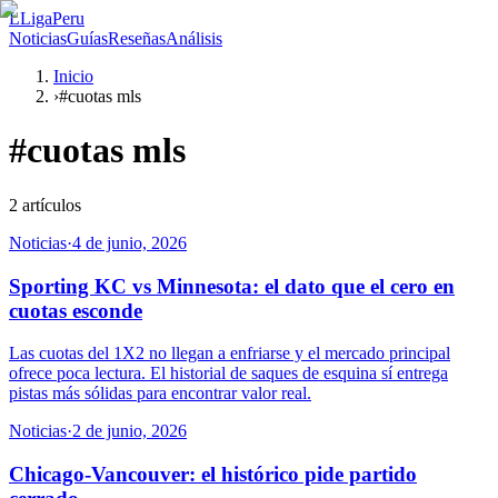
L
LigaPeru
Noticias
Guías
Reseñas
Análisis
Inicio
›
#cuotas mls
#
cuotas mls
2
artículos
Noticias
·
4 de junio, 2026
Sporting KC vs Minnesota: el dato que el cero en
cuotas esconde
Las cuotas del 1X2 no llegan a enfriarse y el mercado principal
ofrece poca lectura. El historial de saques de esquina sí entrega
pistas más sólidas para encontrar valor real.
Noticias
·
2 de junio, 2026
Chicago-Vancouver: el histórico pide partido