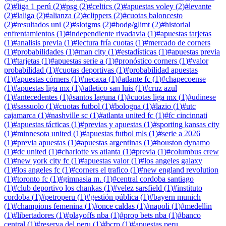
(
2
)
#
liga 1 perú
(
2
)
#
psg
(
2
)
#
celtics
(
2
)
#
apuestas voley
(
2
)
#
levante
(
2
)
#
laliga
(
2
)
#
alianza
(
2
)
#
clippers
(
2
)
#
cuotas baloncesto
(
2
)
#
resultados uni
(
2
)
#
slotgms
(
2
)
#
bodø/glimt
(
2
)
#
historial
enfrentamientos
(
1
)
#
independiente rivadavia
(
1
)
#
apuestas tarjetas
(
1
)
#
analisis previa
(
1
)
#
lectura fría cuotas
(
1
)
#
mercado de corners
(
1
)
#
probabilidades
(
1
)
#
man city
(
1
)
#
estadísticas
(
1
)
#
apuestas previa
(
1
)
#
tarjetas
(
1
)
#
apuestas serie a
(
1
)
#
pronóstico corners
(
1
)
#
valor
probabilidad
(
1
)
#
cuotas deportivas
(
1
)
#
probabilidad apuestas
(
1
)
#
apuestas córners
(
1
)
#
necaxa
(
1
)
#
atlante fc
(
1
)
#
chapecoense
(
1
)
#
apuestas liga mx
(
1
)
#
atletico san luis
(
1
)
#
cruz azul
(
1
)
#
antecedentes
(
1
)
#
santos laguna
(
1
)
#
cuotas liga mx
(
1
)
#
udinese
(
1
)
#
sassuolo
(
1
)
#
cuotas futbol
(
1
)
#
bologna
(
1
)
#
lazio
(
1
)
#
utc
cajamarca
(
1
)
#
nashville sc
(
1
)
#
atlanta united fc
(
1
)
#
fc cincinnati
(
1
)
#
apuestas tácticas
(
1
)
#
previas y apuestas
(
1
)
#
sporting kansas city
(
1
)
#
minnesota united
(
1
)
#
apuestas futbol mls
(
1
)
#
serie a 2026
(
1
)
#
previa apuestas
(
1
)
#
apuestas argentinas
(
1
)
#
houston dynamo
(
1
)
#
dc united
(
1
)
#
charlotte vs atlanta
(
1
)
#
previa
(
1
)
#
columbus crew
(
1
)
#
new york city fc
(
1
)
#
apuestas valor
(
1
)
#
los angeles galaxy
(
1
)
#
los angeles fc
(
1
)
#
corners el trafico
(
1
)
#
new england revolution
(
1
)
#
toronto fc
(
1
)
#
gimnasia m.
(
1
)
#
central cordoba santiago
(
1
)
#
club deportivo los chankas
(
1
)
#
velez sarsfield
(
1
)
#
instituto
cordoba
(
1
)
#
petroperu
(
1
)
#
gestión pública
(
1
)
#
bayern munich
(
1
)
#
champions femenina
(
1
)
#
once caldas
(
1
)
#
napoli
(
1
)
#
medellin
(
1
)
#
libertadores
(
1
)
#
playoffs nba
(
1
)
#
prop bets nba
(
1
)
#
banco
central
(
1
)
#
reserva del peru
(
1
)
#
bcrp
(
1
)
#
apuestas peru