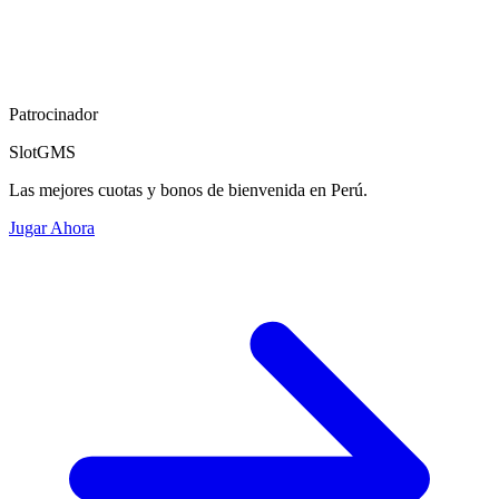
Patrocinador
SlotGMS
Las mejores cuotas y bonos de bienvenida en Perú.
Jugar Ahora