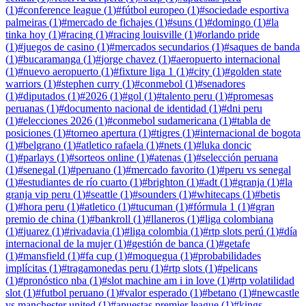
(
1
)
#
conference league
(
1
)
#
fútbol europeo
(
1
)
#
sociedade esportiva
palmeiras
(
1
)
#
mercado de fichajes
(
1
)
#
suns
(
1
)
#
domingo
(
1
)
#
la
tinka hoy
(
1
)
#
racing
(
1
)
#
racing louisville
(
1
)
#
orlando pride
(
1
)
#
juegos de casino
(
1
)
#
mercados secundarios
(
1
)
#
saques de banda
(
1
)
#
bucaramanga
(
1
)
#
jorge chavez
(
1
)
#
aeropuerto internacional
(
1
)
#
nuevo aeropuerto
(
1
)
#
fixture liga 1
(
1
)
#
city
(
1
)
#
golden state
warriors
(
1
)
#
stephen curry
(
1
)
#
conmebol
(
1
)
#
senadores
(
1
)
#
diputados
(
1
)
#
2026
(
1
)
#
gol
(
1
)
#
talento peru
(
1
)
#
promesas
peruanas
(
1
)
#
documento nacional de identidad
(
1
)
#
dni peru
(
1
)
#
elecciones 2026
(
1
)
#
conmebol sudamericana
(
1
)
#
tabla de
posiciones
(
1
)
#
torneo apertura
(
1
)
#
tigres
(
1
)
#
internacional de bogota
(
1
)
#
belgrano
(
1
)
#
atletico rafaela
(
1
)
#
nets
(
1
)
#
luka doncic
(
1
)
#
parlays
(
1
)
#
sorteos online
(
1
)
#
atenas
(
1
)
#
selección peruana
(
1
)
#
senegal
(
1
)
#
peruano
(
1
)
#
mercado favorito
(
1
)
#
peru vs senegal
(
1
)
#
estudiantes de río cuarto
(
1
)
#
brighton
(
1
)
#
adt
(
1
)
#
granja
(
1
)
#
la
granja vip peru
(
1
)
#
seattle
(
1
)
#
sounders
(
1
)
#
whitecaps
(
1
)
#
betis
(
1
)
#
hora peru
(
1
)
#
atletico
(
1
)
#
tucuman
(
1
)
#
fórmula 1
(
1
)
#
gran
premio de china
(
1
)
#
bankroll
(
1
)
#
llaneros
(
1
)
#
liga colombiana
(
1
)
#
juarez
(
1
)
#
rivadavia
(
1
)
#
liga colombia
(
1
)
#
rtp slots perú
(
1
)
#
día
internacional de la mujer
(
1
)
#
gestión de banca
(
1
)
#
getafe
(
1
)
#
mansfield
(
1
)
#
fa cup
(
1
)
#
moquegua
(
1
)
#
probabilidades
implícitas
(
1
)
#
tragamonedas peru
(
1
)
#
rtp slots
(
1
)
#
pelicans
(
1
)
#
pronóstico nba
(
1
)
#
slot machine am i in love
(
1
)
#
rtp volatilidad
slot
(
1
)
#
futbol peruano
(
1
)
#
valor esperado
(
1
)
#
betano
(
1
)
#
newcastle
vs manchester united
(
1
)
#
apuestas premier league
(
1
)
#
kings