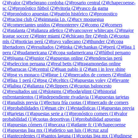
(
2
)
#
valor
(
2
)
#
belgrano cordoba
(
2
)
#
rosario central
(
2
)
#
chapecoense-
sc
(
2
)
#
pronóstico fútbol
(
2
)
#
vitoria
(
2
)
#
vasco da gama
(
2
)
#
pronóstico apuestas
(
2
)
#
patrón histórico
(
2
)
#
pronostico
(
2
)
#
racing club
(
2
)
#
gimnasia l.p.
(
2
)
#
ucv moquegua
(
2
)
#
comerciantes unidos
(
2
)
#
monterrey
(
2
)
#
como
(
2
)
#
corners
(
2
)
#
atalanta
(
2
)
#
alianza atletico
(
2
)
#
vancouver whitecaps
(
2
)
#
major
league soccer
(
2
)
#
inter miami
(
2
)
#
chicago fire
(
2
)
#
mls
(
2
)
#
cuotas
mls
(
2
)
#
noticias perú
(
2
)
#
rayo vallecano
(
2
)
#
thunder
(
2
)
#
copa
libertadores
(
2
)
#
resultados
(
2
)
#
tinka
(
2
)
#
chankas
(
2
)
#
perú
(
2
)
#
liga 1
peru
(
2
)
#
sudamericana
(
2
)
#
copa sudamericana
(
2
)
#
fútbol peruano
(
2
)
#
tijuana
(
2
)
#
junior
(
2
)
#
apuestas online
(
2
)
#
tendencias perú
(
2
)
#
seleccion peruana
(
2
)
#
real betis
(
2
)
#
tragamonedas online
(
2
)
#
barracas
(
2
)
#
central
(
2
)
#
juan pablo ii
(
2
)
#
am i in love shine
(
2
)
#
psg vs monaco
(
2
)
#
ligue 1
(
2
)
#
mercados de corners
(
2
)
#
milan
(
2
)
#
liga 1 perú
(
2
)
#
psg
(
2
)
#
celtics
(
2
)
#
apuestas voley
(
2
)
#
levante
(
2
)
#
laliga
(
2
)
#
alianza
(
2
)
#
clippers
(
2
)
#
cuotas baloncesto
(
2
)
#
resultados uni
(
2
)
#
slotgms
(
2
)
#
bodø/glimt
(
2
)
#
historial
enfrentamientos
(
1
)
#
independiente rivadavia
(
1
)
#
apuestas tarjetas
(
1
)
#
analisis previa
(
1
)
#
lectura fría cuotas
(
1
)
#
mercado de corners
(
1
)
#
probabilidades
(
1
)
#
man city
(
1
)
#
estadísticas
(
1
)
#
apuestas previa
(
1
)
#
tarjetas
(
1
)
#
apuestas serie a
(
1
)
#
pronóstico corners
(
1
)
#
valor
probabilidad
(
1
)
#
cuotas deportivas
(
1
)
#
probabilidad apuestas
(
1
)
#
apuestas córners
(
1
)
#
necaxa
(
1
)
#
atlante fc
(
1
)
#
chapecoense
(
1
)
#
apuestas liga mx
(
1
)
#
atletico san luis
(
1
)
#
cruz azul
(
1
)
#
antecedentes
(
1
)
#
santos laguna
(
1
)
#
cuotas liga mx
(
1
)
#
udinese