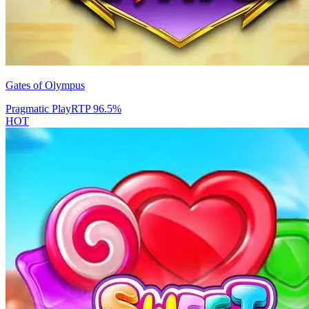
Gates of Olympus
Pragmatic Play
RTP
96.5
%
HOT