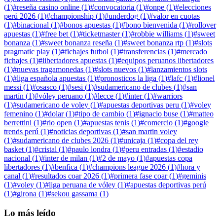
(
1
)
#
reseña casino online
(
1
)
#
convocatoria
(
1
)
#
onpe
(
1
)
#
elecciones
perú 2026
(
1
)
#
championship
(
1
)
#
underdog
(
1
)
#
valor en cuotas
(
1
)
#
binacional
(
1
)
#
bonos apuestas
(
1
)
#
bono bienvenida
(
1
)
#
rollover
apuestas
(
1
)
#
free bet
(
1
)
#
ticketmaster
(
1
)
#
robbie williams
(
1
)
#
sweet
bonanza
(
1
)
#
sweet bonanza reseña
(
1
)
#
sweet bonanza rtp
(
1
)
#
slots
pragmatic play
(
1
)
#
fichajes futbol
(
1
)
#
transferencias
(
1
)
#
mercado
fichajes
(
1
)
#
libertadores apuestas
(
1
)
#
equipos peruanos libertadores
(
1
)
#
nuevas tragamonedas
(
1
)
#
slots nuevos
(
1
)
#
lanzamientos slots
(
1
)
#
liga española apuestas
(
1
)
#
pronosticos la liga
(
1
)
#
lafc
(
1
)
#
lionel
messi
(
1
)
#
osasco
(
1
)
#
sesi
(
1
)
#
sudamericano de clubes
(
1
)
#
san
martín
(
1
)
#
vóley peruano
(
1
)
#
lecce
(
1
)
#
inter
(
1
)
#
warriors
(
1
)
#
sudamericano de voley
(
1
)
#
apuestas deportivas peru
(
1
)
#
voley
femenino
(
1
)
#
dolar
(
1
)
#
tipo de cambio
(
1
)
#
ignacio buse
(
1
)
#
matteo
berrettini
(
1
)
#
rio open
(
1
)
#
apuestas tenis
(
1
)
#
comercio
(
1
)
#
google
trends perú
(
1
)
#
noticias deportivas
(
1
)
#
san martin voley
(
1
)
#
sudamericano de clubes 2026
(
1
)
#
unicaja
(
1
)
#
copa del rey
basket
(
1
)
#
cristal
(
1
)
#
paulo londra
(
1
)
#
peru entradas
(
1
)
#
estadio
nacional
(
1
)
#
inter de milan
(
1
)
#
2 de mayo
(
1
)
#
apuestas copa
libertadores
(
1
)
#
benfica
(
1
)
#
champions league 2026
(
1
)
#
hora y
canal
(
1
)
#
resultados coar 2026
(
1
)
#
primera fase coar
(
1
)
#
geminis
(
1
)
#
voley
(
1
)
#
liga peruana de vóley
(
1
)
#
apuestas deportivas perú
(
1
)
#
girona
(
1
)
#
sekou gassama
(
1
)
Lo más leído