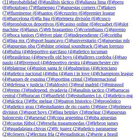
(
11
)
#
probabilidad
(
8
)
#
análisis táctico
(
8
)
#
alianza lima
(
8
)
#
peru
(
8
)
#
botafogo
(
7
)
#
flamengo
(
7
)
#
apuestas corners
(
7
)
#
lakers
(
7
)
#
fluminense
(
6
)
#
santos
(
6
)
#
cruzeiro
(
6
)
#
premier league
(
6
)
#
barcelona
(
6
)
#
la liga
(
6
)
#
primera división
(
6
)
#
cusco
(
6
)
#
pronósticos deportivos
(
6
)
#
casino online
(
6
)
#
ecuabet
(
6
)
#
slot
machine
(
6
)
#
lanus
(
5
)
#
rb bragantino
(
5
)
#
corinthians
(
5
)
#
gremio
(
5
)
#
boca juniors
(
5
)
#
river plate
(
5
)
#
independiente
(
5
)
#
coritiba
(
5
)
#
liga mx
(
5
)
#
sport huancayo
(
5
)
#
universitario
(
5
)
#
apuestas mls
(
5
)
#
apuestas nba
(
5
)
#
shine original soundtrack
(
5
)
#
san lorenzo
(
4
)
#
bahia
(
4
)
#
deportivo garcilaso
(
4
)
#
atletico tucuman
(
4
)
#
brasileirao
(
4
)
#
newells old boys
(
4
)
#
talleres cordoba
(
4
)
#
sao
paulo
(
4
)
#
liverpool
(
4
)
#
deportivo riestra
(
4
)
#
manchester city
(
4
)
#
platense
(
4
)
#
union santa fe
(
4
)
#
palmeiras
(
4
)
#
cienciano
(
4
)
#
atletico nacional
(
4
)
#
nba
(
4
)
#
am i in love
(
4
)
#
champions league
(
4
)
#
saques de esquina
(
3
)
#
sporting cristal
(
3
)
#
internacional
(
3
)
#
defensa y justicia
(
3
)
#
aldosivi
(
3
)
#
real madrid
(
3
)
#
mirassol
(
3
)
#
remo
(
3
)
#
independ. rivadavia
(
3
)
#
analisis tactico
(
3
)
#
barracas
central
(
3
)
#
huracan
(
3
)
#
banfield
(
3
)
#
estudiantes l.p.
(
3
)
#
atletico-mg
(
3
)
#
táctica
(
3
)
#
fbc melgar
(
3
)
#
patron historico
(
3
)
#
pronóstico
(
3
)
#
atletico grau
(
3
)
#
estudiantes de rio cuarto
(
3
)
#
tigre
(
3
)
#
primera
division
(
3
)
#
sport boys
(
3
)
#
liga betplay
(
3
)
#
melgar
(
3
)
#
apuestas
baloncesto
(
3
)
#
arsenal
(
3
)
#
copa argentina
(
3
)
#
nba apuestas
(
3
)
#
cuotas fútbol
(
3
)
#
reseña tragamonedas
(
3
)
#
lebron james
(
3
)
#
guadalajara chivas
(
2
)
#
fc juarez
(
2
)
#
atletico paranaense
(
2
)
#
córners
(
2
)
#
lectura fría
(
2
)
#
estadisticas
(
2
)
#
serie a brasil