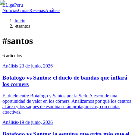
L
LigaPeru
Noticias
Guías
Reseñas
Análisis
Inicio
›
#santos
#
santos
6
artículos
Análisis
·
23 de junio, 2026
Botafogo vs Santos: el duelo de bandas que inflará
los corners
El duelo entre Botafogo y Santos por la Serie A esconde una
oportunidad de valor en los córners. Analizamos por qué los centros
al área y los saques de esquina serán protagonistas, con cuotas
atractivas.
Análisis
·
19 de junio, 2026
Botafogo vs Santos: la esquina que grita más que el