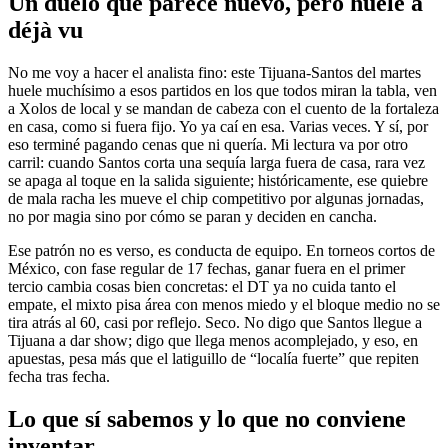
Un duelo que parece nuevo, pero huele a
déjà vu
No me voy a hacer el analista fino: este Tijuana-Santos del martes
huele muchísimo a esos partidos en los que todos miran la tabla, ven
a Xolos de local y se mandan de cabeza con el cuento de la fortaleza
en casa, como si fuera fijo. Yo ya caí en esa. Varias veces. Y sí, por
eso terminé pagando cenas que ni quería. Mi lectura va por otro
carril: cuando Santos corta una sequía larga fuera de casa, rara vez
se apaga al toque en la salida siguiente; históricamente, ese quiebre
de mala racha les mueve el chip competitivo por algunas jornadas,
no por magia sino por cómo se paran y deciden en cancha.
Ese patrón no es verso, es conducta de equipo. En torneos cortos de
México, con fase regular de 17 fechas, ganar fuera en el primer
tercio cambia cosas bien concretas: el DT ya no cuida tanto el
empate, el mixto pisa área con menos miedo y el bloque medio no se
tira atrás al 60, casi por reflejo. Seco. No digo que Santos llegue a
Tijuana a dar show; digo que llega menos acomplejado, y eso, en
apuestas, pesa más que el latiguillo de “localía fuerte” que repiten
fecha tras fecha.
Lo que sí sabemos y lo que no conviene
inventar