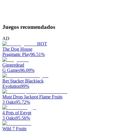
Juegos recomendados
AD
HOT
The Dog House
Pragmatic Play
96.51
%
Gingerdead
G Games
96.09
%
Bet Stacker Blackjack
Evolution
99
%
Must Drop Jackpot Flame Fruits
3 Oaks
95.72
%
4 Pots of Egypt
3 Oaks
95.56
%
Wild 7 Fruits