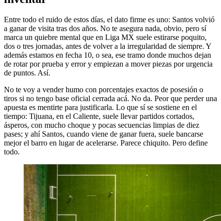
Entre todo el ruido de estos días, el dato firme es uno: Santos volvió
a ganar de visita tras dos años. No te asegura nada, obvio, pero sí
marca un quiebre mental que en Liga MX suele estirarse poquito,
dos o tres jornadas, antes de volver a la irregularidad de siempre. Y
además estamos en fecha 10, o sea, ese tramo donde muchos dejan
de rotar por prueba y error y empiezan a mover piezas por urgencia
de puntos. Así.
No te voy a vender humo con porcentajes exactos de posesión o
tiros si no tengo base oficial cerrada acá. No da. Peor que perder una
apuesta es mentirte para justificarla. Lo que sí se sostiene en el
tiempo: Tijuana, en el Caliente, suele llevar partidos cortados,
ásperos, con mucho choque y pocas secuencias limpias de diez
pases; y ahí Santos, cuando viene de ganar fuera, suele bancarse
mejor el barro en lugar de acelerarse. Parece chiquito. Pero define
todo.