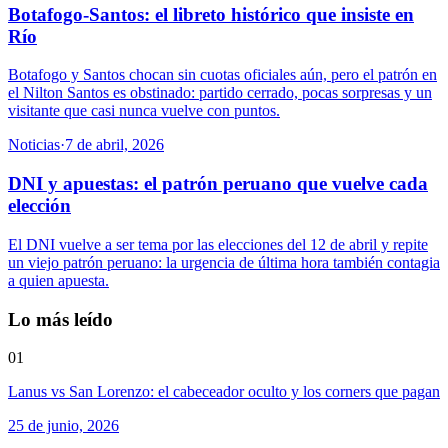
Botafogo-Santos: el libreto histórico que insiste en
Río
Botafogo y Santos chocan sin cuotas oficiales aún, pero el patrón en
el Nilton Santos es obstinado: partido cerrado, pocas sorpresas y un
visitante que casi nunca vuelve con puntos.
Noticias
·
7 de abril, 2026
DNI y apuestas: el patrón peruano que vuelve cada
elección
El DNI vuelve a ser tema por las elecciones del 12 de abril y repite
un viejo patrón peruano: la urgencia de última hora también contagia
a quien apuesta.
Lo más leído
01
Lanus vs San Lorenzo: el cabeceador oculto y los corners que pagan
25 de junio, 2026