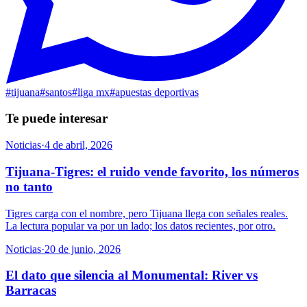
#
tijuana
#
santos
#
liga mx
#
apuestas deportivas
Te puede interesar
Noticias
·
4 de abril, 2026
Tijuana-Tigres: el ruido vende favorito, los números
no tanto
Tigres carga con el nombre, pero Tijuana llega con señales reales.
La lectura popular va por un lado; los datos recientes, por otro.
Noticias
·
20 de junio, 2026
El dato que silencia al Monumental: River vs
Barracas