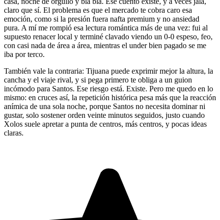
casa, noche de orgullo y bla bla. Ese cuento existe, y a veces jala,
claro que sí. El problema es que el mercado te cobra caro esa
emoción, como si la presión fuera nafta premium y no ansiedad
pura. A mí me rompió esa lectura romántica más de una vez: fui al
supuesto renacer local y terminé clavado viendo un 0-0 espeso, feo,
con casi nada de área a área, mientras el under bien pagado se me
iba por terco.
También vale la contraria: Tijuana puede exprimir mejor la altura, la
cancha y el viaje rival, y si pega primero te obliga a un guion
incómodo para Santos. Ese riesgo está. Existe. Pero me quedo en lo
mismo: en cruces así, la repetición histórica pesa más que la reacción
anímica de una sola noche, porque Santos no necesita dominar ni
gustar, solo sostener orden veinte minutos seguidos, justo cuando
Xolos suele apretar a punta de centros, más centros, y pocas ideas
claras.