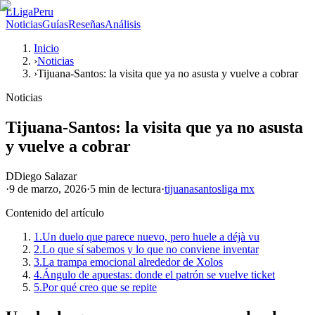
L
LigaPeru
Noticias
Guías
Reseñas
Análisis
Inicio
›
Noticias
›
Tijuana-Santos: la visita que ya no asusta y vuelve a cobrar
Noticias
Tijuana-Santos: la visita que ya no asusta
y vuelve a cobrar
D
Diego Salazar
·
9 de marzo, 2026
·
5 min
de lectura
·
tijuana
santos
liga mx
Contenido del artículo
1.
Un duelo que parece nuevo, pero huele a déjà vu
2.
Lo que sí sabemos y lo que no conviene inventar
3.
La trampa emocional alrededor de Xolos
4.
Ángulo de apuestas: donde el patrón se vuelve ticket
5.
Por qué creo que se repite