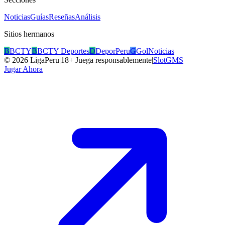
Noticias
Guías
Reseñas
Análisis
Sitios hermanos
B
BCTY
B
BCTY Deportes
D
DeporPeru
G
GolNoticias
©
2026
LigaPeru
|
18+ Juega responsablemente
|
SlotGMS
Jugar Ahora