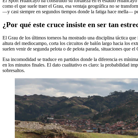
El Sport Huancayo ha construido su fortaleza en el estadio Huancayo a
como el que suele traer el Grau, esa ventaja geográfica no se transfor
—y casi siempre en segundos tiempos donde la fatiga hace mella— pero
¿Por qué este cruce insiste en ser tan estr
El Grau de los últimos torneos ha mostrado una disciplina táctica qu
altura del mediocampo, corta los circuitos de balón largo hacia los ex
suelen venir de segunda pelota o de pelota parada, situaciones que el 
Esa incomodidad se traduce en partidos donde la diferencia es mínima.
en los minutos finales. El dato cualitativo es claro: la probabilidad im
sobresaltos.