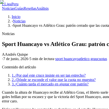
L
LigaPeru
Noticias
Guías
Reseñas
Análisis
Inicio
›
Noticias
›
Sport Huancayo vs Atlético Grau: patrón cerrado que las cuota
Noticias
Sport Huancayo vs Atlético Grau: patrón c
A
Andrés Quispe
·
7 de junio, 2026
·
5 min
de lectura
·
sport huancayo
atletico grau
cuotas
Contenido del artículo
1.
¿Por qué este cruce insiste en ser tan estrecho?
2.
¿Dónde se esconde el valor que la cuota no muestra?
3.
¿Cuánto tarda el mercado en ajustar este patrón?
Cuando la altura de Huancayo recibe al Atlético Grau, el libreto suele 
goles brillan por su escasez y que la victoria del Sport Huancayo, au
error caro.