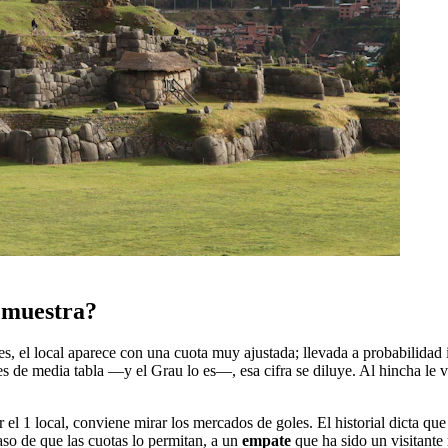
o muestra?
 el local aparece con una cuota muy ajustada; llevada a probabilidad i
 de media tabla —y el Grau lo es—, esa cifra se diluye. Al hincha le ve
or el 1 local, conviene mirar los mercados de goles. El historial dicta 
aso de que las cuotas lo permitan, a un
empate
que ha sido un visitante 