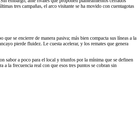
. Sin embargo, ante rivales que proponen planteamientos cerrados
 últimas tres campañas, el arco visitante se ha movido con cuentagotas
o que se encierre de manera pasiva; más bien compacta sus líneas a la
ancayo pierde fluidez. Le cuesta acelerar, y los remates que genera
on sabor a poco para el local y triunfos por la mínima que se definen
ra a la frecuencia real con que esos tres puntos se cobran sin