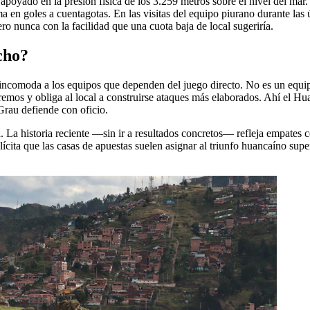
poyado en la presión física de los 3.259 metros sobre el nivel del mar
ma en goles a cuentagotas. En las visitas del equipo piurano durante las
 nunca con la facilidad que una cuota baja de local sugeriría.
echo?
e incomoda a los equipos que dependen del juego directo. No es un equip
tremos y obliga al local a construirse ataques más elaborados. Ahí el Hu
Grau defiende con oficio.
 La historia reciente —sin ir a resultados concretos— refleja empates c
plícita que las casas de apuestas suelen asignar al triunfo huancaíno supe